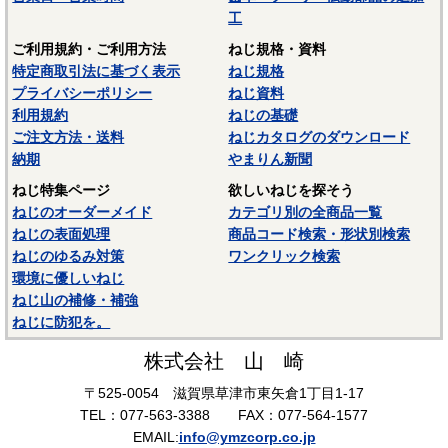
工
ご利用規約・ご利用方法
ねじ規格・資料
特定商取引法に基づく表示
ねじ規格
プライバシーポリシー
ねじ資料
利用規約
ねじの基礎
ご注文方法・送料
ねじカタログのダウンロード
納期
やまりん新聞
ねじ特集ページ
欲しいねじを探そう
ねじのオーダーメイド
カテゴリ別の全商品一覧
ねじの表面処理
商品コード検索・形状別検索
ねじのゆるみ対策
ワンクリック検索
環境に優しいねじ
ねじ山の補修・補強
ねじに防犯を。
株式会社 山 崎
〒525-0054 滋賀県草津市東矢倉1丁目1-17
TEL：077-563-3388 FAX：077-564-1577
EMAIL:
info@ymzcorp.co.jp