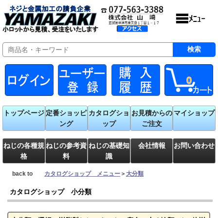
0
トップページ
定番ショッピ
カタログショ
お見積からの
マイショップ
ング
ップ
ご注文
ねじの各種規
ねじの参考資
ねじの基礎知
会社情報
お問い合わせ
格
料
識
back to
カタログショップ メニュー
＞
大分類
カタログショップ 小分類