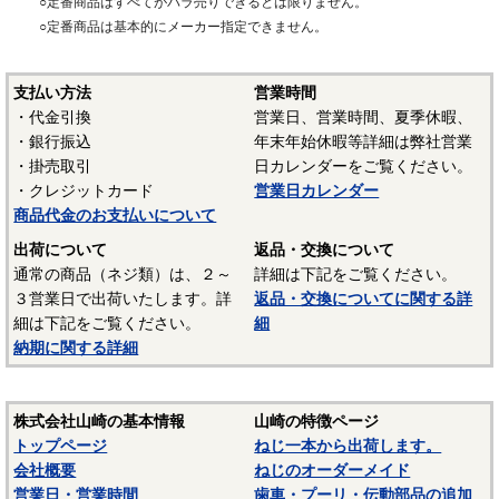
○定番商品はすべてがバラ売りできるとは限りません。
○定番商品は基本的にメーカー指定できません。
支払い方法
営業時間
・代金引換
営業日、営業時間、夏季休暇、
・銀行振込
年末年始休暇等詳細は弊社営業
・掛売取引
日カレンダーをご覧ください。
・クレジットカード
営業日カレンダー
商品代金のお支払いについて
出荷について
返品・交換について
通常の商品（ネジ類）は、２～
詳細は下記をご覧ください。
３営業日で出荷いたします。詳
返品・交換についてに関する詳
細は下記をご覧ください。
細
納期に関する詳細
株式会社山崎の基本情報
山崎の特徴ページ
トップページ
ねじ一本から出荷します。
会社概要
ねじのオーダーメイド
営業日・営業時間
歯車・プーリ・伝動部品の追加