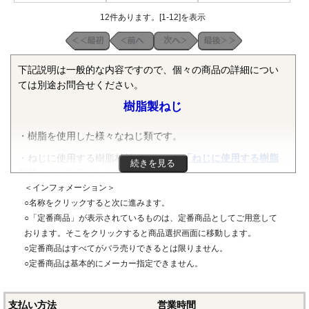
12件あります。[1-12]を表示
下記説明は一般的な内容ですので、個々の商品の詳細につい
ては別途お問合せください。
樹脂製ねじ
・樹脂を使用した様々なねじ類です。
・ねじに使用する樹脂材料については
「ねじに使用する樹脂
続きを見る
材料」
をご参照ください。
＜インフォメーション＞
○名称をクリックすると次に進みます。
樹脂製スペーサー
○「定番商品」が表示されているものは、定番商品としてご用意して
〇特徴
おります。そこをクリックすると商品選択画面に移動します。
○定番商品はすべてがバラ売りできるとは限りません。
・樹脂製のスペーサー、スリーブ等です。
○定番商品は基本的にメーカー指定できません。
支払い方法
営業時間