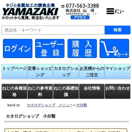
0
トップページ
定番ショッピ
カタログショ
お見積からの
マイショップ
ング
ップ
ご注文
ねじの各種規
ねじの参考資
ねじの基礎知
会社情報
お問い合わせ
格
料
識
back to
カタログショップ メニュー
＞
大分類
カタログショップ 小分類