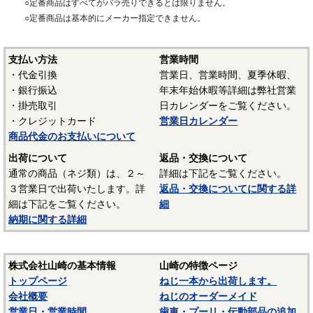
○定番商品はすべてがバラ売りできるとは限りません。
・タップタイト・サンコータイトの種類については
「タッピ
○定番商品は基本的にメーカー指定できません。
ンネジの種類」
をご参照ください。
タップタイト・サンコータイト Pタイプ
支払い方法
営業時間
・代金引換
営業日、営業時間、夏季休暇、
〇特徴
・銀行振込
年末年始休暇等詳細は弊社営業
Ｐタイプ：可塑性プラスチック用のねじです。ねじ山が２本
・掛売取引
日カレンダーをご覧ください。
ある２条ねじ（リードがピッチの倍）のため、１回転で２倍
・クレジットカード
営業日カレンダー
の距離をねじ込むことができます。
商品代金のお支払いについて
出荷について
返品・交換について
〇頭部形状
通常の商品（ネジ類）は、２～
詳細は下記をご覧ください。
ナベ・皿・丸皿・トラス・バインド等があります。特徴は
３営業日で出荷いたします。詳
返品・交換についてに関する詳
下記の通りです。
細は下記をご覧ください。
細
納期に関する詳細
・ねじの頭部形状は
「ねじの頭部形状」
をご参照ください。
株式会社山崎の基本情報
山崎の特徴ページ
トップページ
ねじ一本から出荷します。
会社概要
ねじのオーダーメイド
営業日・営業時間
歯車・プーリ・伝動部品の追加