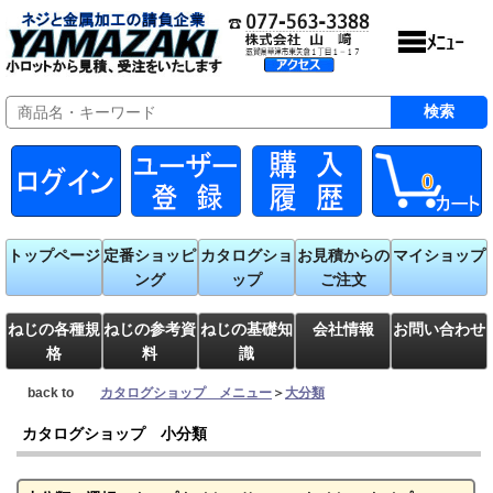
0
トップページ
定番ショッピ
カタログショ
お見積からの
マイショップ
ング
ップ
ご注文
ねじの各種規
ねじの参考資
ねじの基礎知
会社情報
お問い合わせ
格
料
識
back to
カタログショップ メニュー
＞
大分類
カタログショップ 小分類