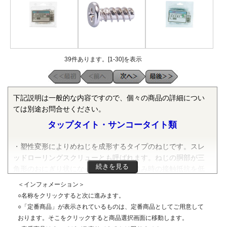
39件あります。[1-30]を表示
下記説明は一般的な内容ですので、個々の商品の詳細につい
ては別途お問合せください。
タップタイト・サンコータイト類
・塑性変形によりめねじを成形するタイプのねじです。スレ
ッドローリングスクリューとも呼ばれます。ねじの胴部が三
続きを見る
角形のおにぎり状になっていて、ねじ込み時の接触抵抗を低
減することができます。ねじのピッチ等の違い等で、Ｓタイ
＜インフォメーション＞
プ・Ｂタイプ・Ｃタイプ・Ｐタイプがあります。これ以外に
○名称をクリックすると次に進みます。
もさまざまな特徴をもったスレッドローリングスクリューが
○「定番商品」が表示されているものは、定番商品としてご用意して
市販されています。
おります。そこをクリックすると商品選択画面に移動します。