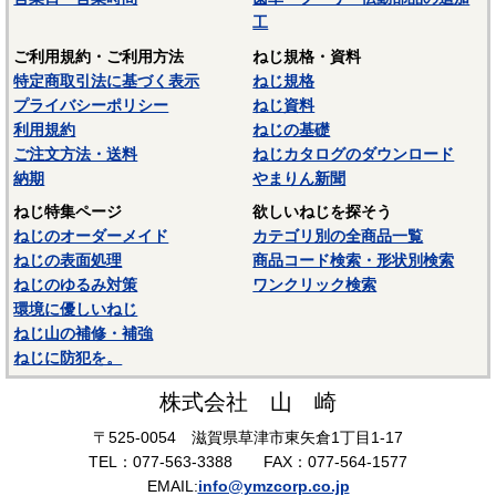
工
ご利用規約・ご利用方法
ねじ規格・資料
特定商取引法に基づく表示
ねじ規格
プライバシーポリシー
ねじ資料
利用規約
ねじの基礎
ご注文方法・送料
ねじカタログのダウンロード
納期
やまりん新聞
ねじ特集ページ
欲しいねじを探そう
ねじのオーダーメイド
カテゴリ別の全商品一覧
ねじの表面処理
商品コード検索・形状別検索
ねじのゆるみ対策
ワンクリック検索
環境に優しいねじ
ねじ山の補修・補強
ねじに防犯を。
株式会社 山 崎
〒525-0054 滋賀県草津市東矢倉1丁目1-17
TEL：077-563-3388 FAX：077-564-1577
EMAIL:
info@ymzcorp.co.jp