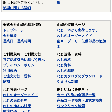
細は下記をご覧ください。
細
〇頭部形状は、ナベ・皿・丸皿・トラス・バインド等があり
納期に関する詳細
ます。
・ねじの頭部形状は
「ねじの頭部形状」
をご参照ください。
株式会社山崎の基本情報
山崎の特徴ページ
トップページ
ねじ一本から出荷します。
会社概要
ねじのオーダーメイド
営業日・営業時間
歯車・プーリ・伝動部品の追加
工
ご利用規約・ご利用方法
ねじ規格・資料
特定商取引法に基づく表示
ねじ規格
プライバシーポリシー
ねじ資料
利用規約
ねじの基礎
ご注文方法・送料
ねじカタログのダウンロード
納期
やまりん新聞
ねじ特集ページ
欲しいねじを探そう
ねじのオーダーメイド
カテゴリ別の全商品一覧
ねじの表面処理
商品コード検索・形状別検索
ねじのゆるみ対策
ワンクリック検索
環境に優しいねじ