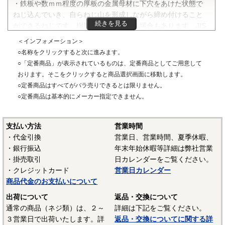
・鉄板や数ｍｍ程度の厚板の金属母材に下穴をあけた状態で
ねじ込んでいき、自らねじ山を形成しながら締め付けること
続きを見る
ができるねじです。樹脂等に使用できる場合もあります。JIS
B 1122附属書で規定されています。先端の形状により１種
＜インフォメーション＞
（弊社ではＡ）、２種（B）、３種（C）、４種（AB）があり
○名称をクリックすると次に進みます。
ます。さらに、２種と３種は先端に切欠きがついた「溝付
○「定番商品」が表示されているものは、定番商品としてご用意して
き」があり、この部分でねじを切り進めていくことができま
おります。そこをクリックすると商品選択画面に移動します。
す。
○定番商品はすべてがバラ売りできるとは限りません。
・ねじの呼びは直径を表す数字で、メートルねじのようにＭ
○定番商品は基本的にメーカー指定できません。
は付けません。
支払い方法
営業時間
・タッピンねじの種類については
「タッピンネジの種類」
を
・代金引換
営業日、営業時間、夏季休暇、
ご参照ください。
・銀行振込
年末年始休暇等詳細は弊社営業
・掛売取引
日カレンダーをご覧ください。
タッピンねじ ねじ部C0
・クレジットカード
営業日カレンダー
〇特徴
商品代金のお支払いについて
・３種（C0）：先端は２～２．５山程度がテーパーになって
出荷について
返品・交換について
います。ねじピッチは１種、２種よりも細かく、メートル並
通常の商品（ネジ類）は、２～
詳細は下記をご覧ください。
目ねじの同じ呼び径と比較するとピッチが同じです。
３営業日で出荷いたします。詳
返品・交換についてに関する詳