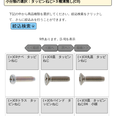
小分類の選択：タッピンねじ>３種溝無し(C0)
下記の中から商品種類を選択してください。絞込検索をクリックし
て、さらに絞込みを行うことができます。
9件あります。[1-9]を表示
(＋)C0ナベ タッピ
(＋)C0皿 タッピン
(＋)C0丸皿 タッピ
ンねじ
ねじ
ンねじ
(＋)C0トラス タッ
(＋)C0バインド タ
(＋)C0皿 タッピン
ピンねじ
ッピンねじ
ねじD6 小頭