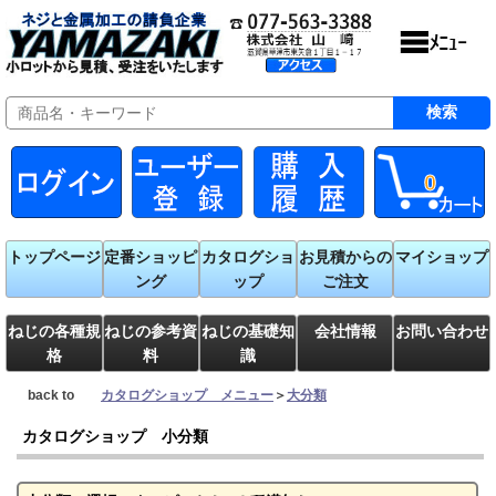
0
トップページ
定番ショッピ
カタログショ
お見積からの
マイショップ
ング
ップ
ご注文
ねじの各種規
ねじの参考資
ねじの基礎知
会社情報
お問い合わせ
格
料
識
back to
カタログショップ メニュー
＞
大分類
カタログショップ 小分類