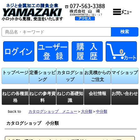
0
トップページ
定番ショッピ
カタログショ
お見積からの
マイショップ
ング
ップ
ご注文
ねじの各種規
ねじの参考資
ねじの基礎知
会社情報
お問い合わせ
格
料
識
back to
カタログショップ メニュー
＞
大分類
＞
中分類
カタログショップ 小分類