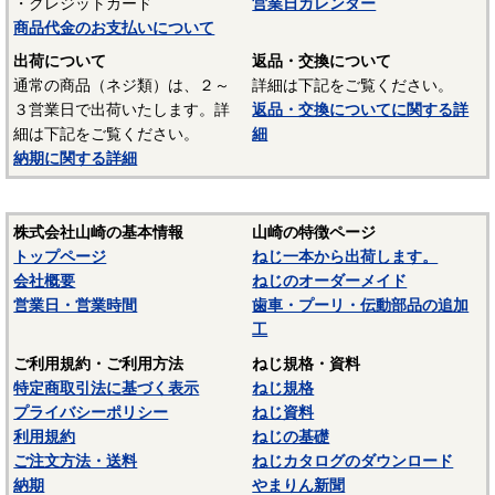
・クレジットカード
営業日カレンダー
〇特徴
商品代金のお支払いについて
・２種溝付き（B1）：先端は２～２．５山程度がテーパーに
出荷について
返品・交換について
なっています。B0の先端にねじ切り用の切欠きがあるため、
通常の商品（ネジ類）は、２～
詳細は下記をご覧ください。
締付トルクはB0よりも小さくなります。
３営業日で出荷いたします。詳
返品・交換についてに関する詳
細は下記をご覧ください。
細
〇頭部形状は、ナベ・皿・丸皿・トラス・バインド等があり
納期に関する詳細
ます。
・ねじの頭部形状は
「ねじの頭部形状」
をご参照ください。
株式会社山崎の基本情報
山崎の特徴ページ
トップページ
ねじ一本から出荷します。
会社概要
ねじのオーダーメイド
営業日・営業時間
歯車・プーリ・伝動部品の追加
工
ご利用規約・ご利用方法
ねじ規格・資料
特定商取引法に基づく表示
ねじ規格
プライバシーポリシー
ねじ資料
利用規約
ねじの基礎
ご注文方法・送料
ねじカタログのダウンロード
納期
やまりん新聞