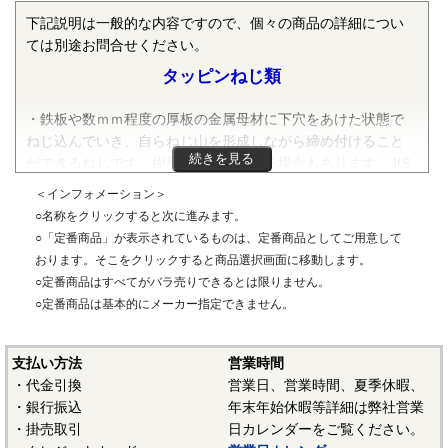
下記説明は一般的な内容ですので、個々の商品の詳細につい
ては別途お問合せください。
タッピンねじ類
・鉄板や数ｍｍ程度の厚板の金属母材に下穴をあけた状態で
ねじ込んでいき、自らねじ山を形成しながら締め付けること
続きを見る
ができるねじです。樹脂等に使用できる場合もあります。JIS
B 1122附属書で規定されています。先端の形状により１種
＜インフォメーション＞
（弊社ではＡ）、２種（B）、３種（C）、４種（AB）があり
○名称をクリックすると次に進みます。
ます。さらに、２種と３種は先端に切欠きがついた「溝付
○「定番商品」が表示されているものは、定番商品としてご用意して
き」があり、この部分でねじを切り進めていくことができま
おります。そこをクリックすると商品選択画面に移動します。
す。
○定番商品はすべてがバラ売りできるとは限りません。
・ねじの呼びは直径を表す数字で、メートルねじのようにＭ
○定番商品は基本的にメーカー指定できません。
は付けません。
支払い方法
営業時間
・タッピンねじの種類については
「タッピンネジの種類」
を
・代金引換
営業日、営業時間、夏季休暇、
ご参照ください。
・銀行振込
年末年始休暇等詳細は弊社営業
・掛売取引
日カレンダーをご覧ください。
タッピンねじ ねじ部B1