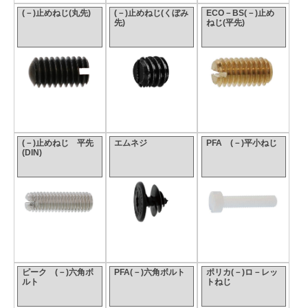
(－)止めねじ(丸先)
(－)止めねじ(くぼみ
ECO－BS(－)止め
先)
ねじ(平先)
(－)止めねじ 平先
エムネジ
PFA (－)平小ねじ
(DIN)
ピーク (－)六角ボ
PFA(－)六角ボルト
ポリカ(－)ロ－レッ
ルト
トねじ