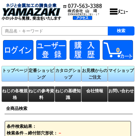
0
トップページ
定番ショッピ
カタログショ
お見積からの
マイショップ
ング
ップ
ご注文
ねじの各種規
ねじの参考資
ねじの基礎知
会社情報
お問い合わせ
格
料
識
全商品検索
条件検索結果：
検索条件→締付部穴形状：
－