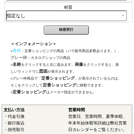
材質
＜インフォメーション＞
青枠
○
：定番ショッピングの商品（バラ販売商品多数あります。）、
グレー枠
：カタログショップの商品
名称
画像
○
をクリックすると次に進みます。
をクリックすると、新
図面
しいウィンドウに
が表示されます。
定番ショッピング
○グレー枠商品で「
」が表示されているものは、
定番ショッピング
そこをクリックして
に移動できます。
定番ショッピング
○
はメーカー指定ができません。
支払い方法
営業時間
・代金引換
営業日、営業時間、夏季休暇、
・銀行振込
年末年始休暇等詳細は弊社営業
・掛売取引
日カレンダーをご覧ください。