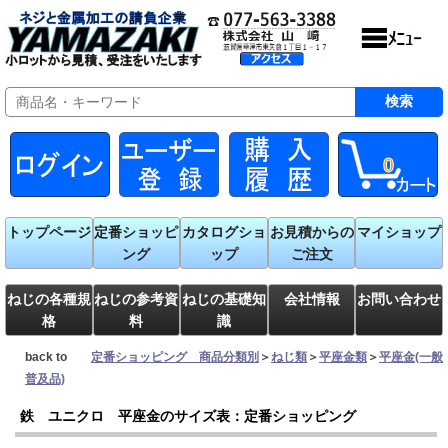
0
トップページ
定番ショッピ
カタログショ
お見積からの
マイショップ
ング
ップ
ご注文
ねじの各種規
ねじの参考資
ねじの基礎知
会社情報
お問い合わせ
格
料
識
back to
定番ショッピング 商品分類別
＞
ねじ類
＞
平座金類
＞
平座金(一般
普及品)
鉄 ユニクロ 平座金のサイズ表：定番ショッピング