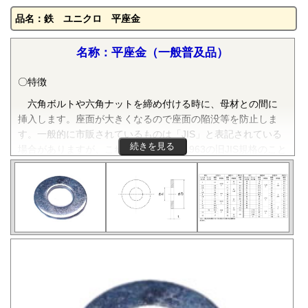
品名：鉄 ユニクロ 平座金
名称：平座金（一般普及品）
〇特徴
六角ボルトや六角ナットを締め付ける時に、母材との間に
挿入します。座面が大きくなるので座面の陥没等を防止しま
す。一般的に市販されているものは「JIS」と表記されている
続きを見る
場合がありますが、これはJIS B 1256:1963の旧JIS規格のこと
です。
〇規格
JIS B 1256:1963（旧JIS）ミガキ丸
〇材質
鉄・ステンレス（SUS304相当品）が広く流通しています
が、SUS316L、アルミ、チタン、真鍮等様々な材質のねじが
市販されています。
〇表面処理