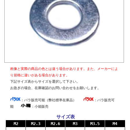
鉄はメッキを施していない生地がありますが、メッキ品も
多数あり、ユニクロ、三価ホワイト、三価ブラック等様々な
種類の電気メッキをはじめ、黒染め、溶融亜鉛メッキ（ド
ブ）、無電解ニッケルが市販されています。ステンレスは生
地以外に茶ブロンズ、黒染め他多数あります。
材質：鉄
機械部品等に使用される鉄は純粋な鉄ではなく、炭素・ケ
イ素・マンガン・リン・硫黄等の元素が含まれた普通鋼や普
画像と実際の商品の色とは違う場合があります。また、メーカーによ
通鋼に特殊な元素が加えられた特殊鋼が使用されます。ボル
り規格に違いがある場合があります。
ト、小ねじ、タッピンねじ、ナット、リベット等では冷間圧
下記サイズ表からサイズを選択して下さい。
造用炭素鋼線（SWCH）がよく使用されます。平座金等は冷
お急ぎの場合、在庫確認のお問い合わせをお願いします。
間圧延鋼板（SPCC）等、ばね座金等は硬鋼線（SWRH）等、
スプリングピンや歯付き座金等はみがき特殊帯鋼（S60CM～
：バラ販売可能（弊社標準在庫品）
：バラ販売可
S70CM）等でメーカーや製品毎で様々な材質が使用されてい
能
：小箱販売
ます。当サイトでは特定の材質表記がない場合は、これらの
鉄鋼材料を一般名称の「鉄」と表記しています。
サイズ表
M2
M2.3
M2.6
M3
M3.5
M4
表面処理：ユニクロ（電気亜鉛メッキ 光沢クロメ