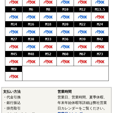
ート処理）
M5
M6
M8
M10
M12
M13.5
電気亜鉛メッキをした後に、クロメート処理しクロメート
被膜を持たせ、その後カセイソーダに浸せきします。耐食性
は有色クロメートより劣ります。有色クロメートに比べると
M14
M16
M18
M20
M22
M24
六価クロムが少なく三価クロムが多いですが、六価クロムを
含むことから、RoHS指令に抵触するため、近年は徐々に三価
M27
M30
M33
M36
M39
M42
ホワイト・三価クロメートに移行しています。メッキ方法は
一例であり、メッキ業者により異なる場合があります。
M45
M48
M52
M60
M67
M73
M80
支払い方法
営業時間
・代金引換
営業日、営業時間、夏季休暇、
・銀行振込
年末年始休暇等詳細は弊社営業
・掛売取引
日カレンダーをご覧ください。