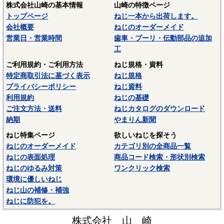
株式会社山崎の基本情報
山崎の特徴ページ
トップページ
ねじ一本から出荷します。
会社概要
ねじのオーダーメイド
営業日・営業時間
歯車・プーリ・伝動部品の追加
工
ご利用規約・ご利用方法
ねじ規格・資料
特定商取引法に基づく表示
ねじ規格
プライバシーポリシー
ねじ資料
利用規約
ねじの基礎
ご注文方法・送料
ねじカタログのダウンロード
納期
やまりん新聞
ねじ特集ページ
欲しいねじを探そう
ねじのオーダーメイド
カテゴリ別の全商品一覧
ねじの表面処理
商品コード検索・形状別検索
ねじのゆるみ対策
ワンクリック検索
環境に優しいねじ
ねじ山の補修・補強
ねじに防犯を。
株式会社 山 崎