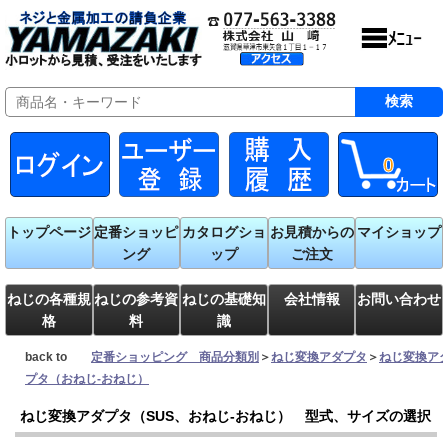
0
トップページ
定番ショッピ
カタログショ
お見積からの
マイショップ
ング
ップ
ご注文
ねじの各種規
ねじの参考資
ねじの基礎知
会社情報
お問い合わせ
格
料
識
back to
定番ショッピング 商品分類別
＞
ねじ変換アダプタ
＞
ねじ変換ア
プタ（おねじ-おねじ）
ねじ変換アダプタ（SUS、おねじ-おねじ） 型式、サイズの選択