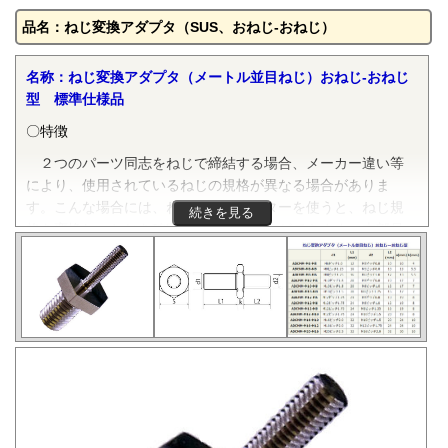
品名：ねじ変換アダプタ（SUS、おねじ-おねじ）
名称：ねじ変換アダプタ（メートル並目ねじ）おねじ-おねじ
型 標準仕様品
〇特徴
２つのパーツ同志をねじで締結する場合、メーカー違い等
により、使用されているねじの規格が異なる場合がありま
す。こんな場合には、ねじ変換アダプターを使うと、ねじ規
続きを見る
格を変換し、ねじを確実に締結することができます。本部品
は、JIS B 0205-3で規定される一般用メートルねじの並目でお
ねじ同志のサイズ変換をするものです。規格は弊社の独自規
格です。在庫がない場合、納期は生産状況により変動しま
す。都度相談にての対応になります。
ねじ変換アダプタの詳細については
「ねじ変換アダプタ」
をご参照ください。
〇材質
真鍮、SUS304