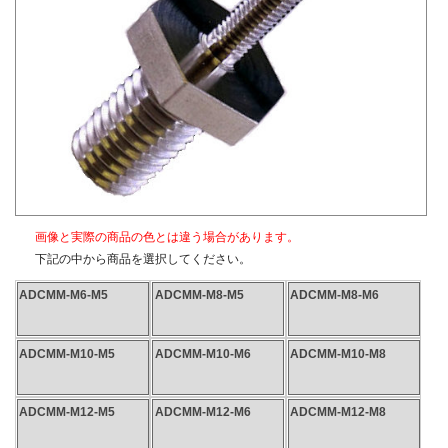
〇表面処理
生地（メッキなし）
画像と実際の商品の色とは違う場合があります。
下記の中から商品を選択してください。
ADCMM-M6-M5
ADCMM-M8-M5
ADCMM-M8-M6
ADCMM-M10-M5
ADCMM-M10-M6
ADCMM-M10-M8
ADCMM-M12-M5
ADCMM-M12-M6
ADCMM-M12-M8