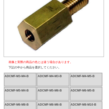
〇材質
真鍮、SUS304
〇表面処理
生地（メッキなし）
画像と実際の商品の色とは違う場合があります。
下記の中から商品を選択してください。
ADCMF-M3-M4-B
ADCMF-M4-M3-B
ADCMF-M4-M5-B
ADCMF-M5-M4-B
ADCMF-M5-M6-B
ADCMF-M6-M5-B
ADCMF-M6-M8-B
ADCMF-M8-M6-B
ADCMF-M8-M10-B