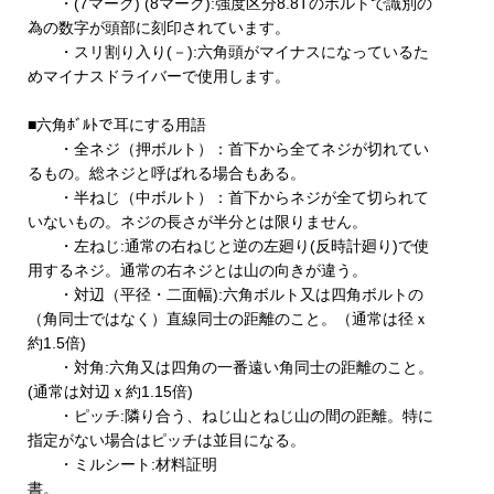
・(7マーク) (8マーク):強度区分8.8Tのボルトで識別の
為の数字が頭部に刻印されています。
・スリ割り入り(－):六角頭がマイナスになっているた
めマイナスドライバーで使用します。
■六角ﾎﾞﾙﾄで耳にする用語
・全ネジ（押ボルト）：首下から全てネジが切れてい
るもの。総ネジと呼ばれる場合もある。
・半ねじ（中ボルト）：首下からネジが全て切られて
いないもの。ネジの長さが半分とは限りません。
・左ねじ:通常の右ねじと逆の左廻り(反時計廻り)で使
用するネジ。通常の右ネジとは山の向きが違う。
・対辺（平径・二面幅):六角ボルト又は四角ボルトの
（角同士ではなく）直線同士の距離のこと。（通常は径ｘ
約1.5倍)
・対角:六角又は四角の一番遠い角同士の距離のこと。
(通常は対辺ｘ約1.15倍)
・ピッチ:隣り合う、ねじ山とねじ山の間の距離。特に
指定がない場合はピッチは並目になる。
・ミルシート:材料証明
書