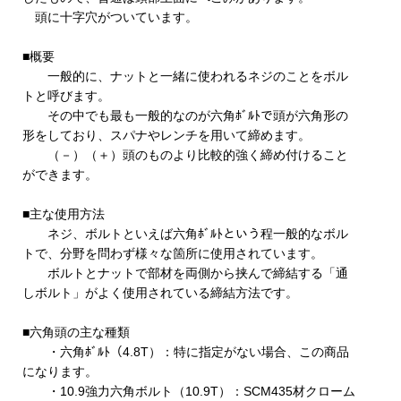
頭に十字穴がついています。
■概要
一般的に、ナットと一緒に使われるネジのことをボル
トと呼びます。
その中でも最も一般的なのが六角ﾎﾞﾙﾄで頭が六角形の
形をしており、スパナやレンチを用いて締めます。
（－）（＋）頭のものより比較的強く締め付けること
ができます。
■主な使用方法
ネジ、ボルトといえば六角ﾎﾞﾙﾄという程一般的なボル
トで、分野を問わず様々な箇所に使用されています。
ボルトとナットで部材を両側から挟んで締結する「通
しボルト」がよく使用されている締結方法です。
■六角頭の主な種類
・六角ﾎﾞﾙﾄ（4.8T）：特に指定がない場合、この商品
になります。
・10.9強力六角ボルト（10.9T）：SCM435材クローム