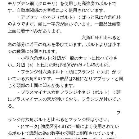
モリブデン鋼（クロモリ）を使用した高強度のボルトで
す。自動車関係のお客様によく使用されています。
・アプセット小ネジ（ボルト）：ぱっと見は六角ﾎﾞﾙﾄ
のようですが、頭に十字穴が開いています。一般品は頭部
上面に若干凹みがあります。
六角ﾎﾞﾙﾄと比べると
角の部分に若干の丸みを帯びています。ボルトよりは小ネ
ジの種類に分類されます。
・小型六角ボルト:対辺が一般のナットに比べて小さ
い。対辺（s）とねじの呼び径(d)がs/d＜1.45のもの。
・フランジ付六角ボルト：頭にフランジ（つば）がつ
いている六角ﾎﾞﾙﾄです、一般品は2種になりアプセットと同
じく頭部の上面に凹みがあります。
・プラスマイナス六角フランジ小ネジ（ボルト）：頭
にプラスマイナスの穴が開いており、フランジが付いてい
る。
フ
ランジ付六角ボルトと比べるとフランジ径は小さい。
・(4マーク):強度区分4.8Tの一般によく使用されてい
るボルトで識別の為の数字4が頭部に刻印されています。