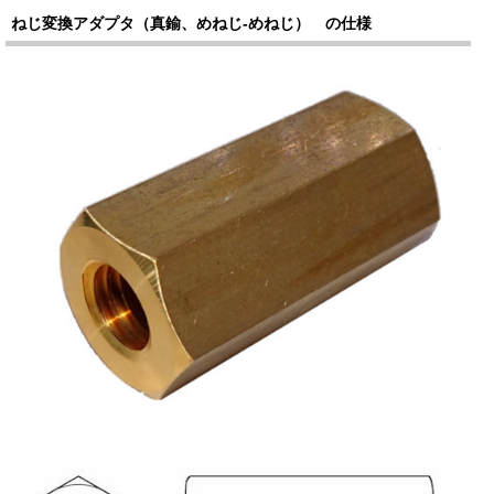
ねじ変換アダプタ（真鍮、めねじ-めねじ） の仕様