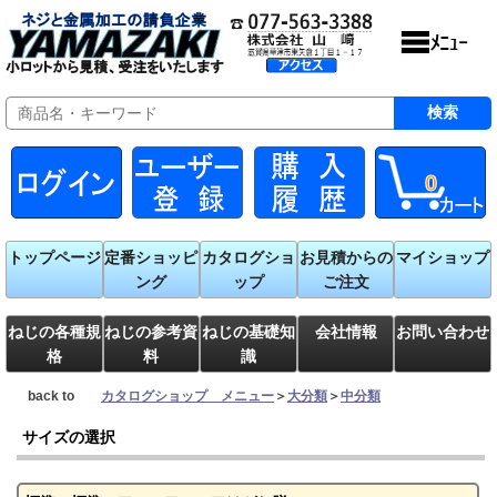
0
トップページ
定番ショッピ
カタログショ
お見積からの
マイショップ
ング
ップ
ご注文
ねじの各種規
ねじの参考資
ねじの基礎知
会社情報
お問い合わせ
格
料
識
back to
カタログショップ メニュー
＞
大分類
＞
中分類
サイズの選択