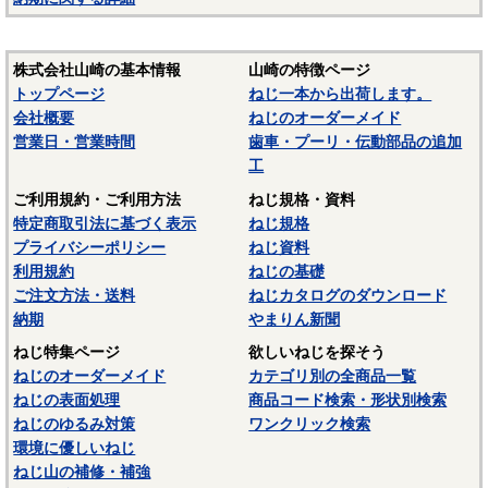
株式会社山崎の基本情報
山崎の特徴ページ
トップページ
ねじ一本から出荷します。
会社概要
ねじのオーダーメイド
営業日・営業時間
歯車・プーリ・伝動部品の追加
工
ご利用規約・ご利用方法
ねじ規格・資料
特定商取引法に基づく表示
ねじ規格
プライバシーポリシー
ねじ資料
利用規約
ねじの基礎
ご注文方法・送料
ねじカタログのダウンロード
納期
やまりん新聞
ねじ特集ページ
欲しいねじを探そう
ねじのオーダーメイド
カテゴリ別の全商品一覧
ねじの表面処理
商品コード検索・形状別検索
ねじのゆるみ対策
ワンクリック検索
環境に優しいねじ
ねじ山の補修・補強