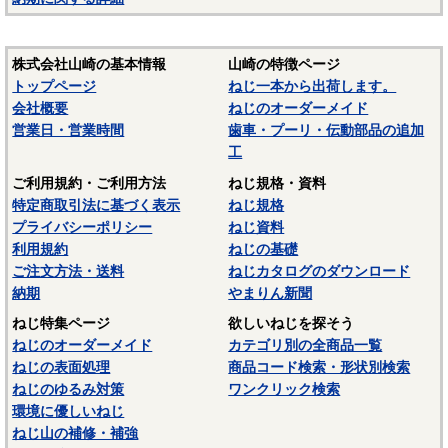
株式会社山崎の基本情報
山崎の特徴ページ
トップページ
ねじ一本から出荷します。
会社概要
ねじのオーダーメイド
営業日・営業時間
歯車・プーリ・伝動部品の追加
工
ご利用規約・ご利用方法
ねじ規格・資料
特定商取引法に基づく表示
ねじ規格
プライバシーポリシー
ねじ資料
利用規約
ねじの基礎
ご注文方法・送料
ねじカタログのダウンロード
納期
やまりん新聞
ねじ特集ページ
欲しいねじを探そう
ねじのオーダーメイド
カテゴリ別の全商品一覧
ねじの表面処理
商品コード検索・形状別検索
ねじのゆるみ対策
ワンクリック検索
環境に優しいねじ
ねじ山の補修・補強