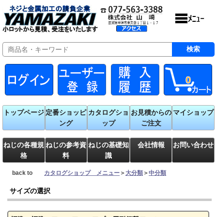
0
トップページ
定番ショッピ
カタログショ
お見積からの
マイショップ
ング
ップ
ご注文
ねじの各種規
ねじの参考資
ねじの基礎知
会社情報
お問い合わせ
格
料
識
back to
カタログショップ メニュー
＞
大分類
＞
中分類
サイズの選択