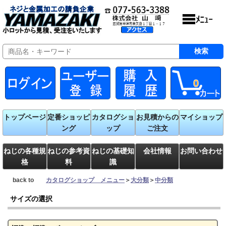
0
トップページ
定番ショッピ
カタログショ
お見積からの
マイショップ
ング
ップ
ご注文
ねじの各種規
ねじの参考資
ねじの基礎知
会社情報
お問い合わせ
格
料
識
back to
カタログショップ メニュー
＞
大分類
＞
中分類
サイズの選択