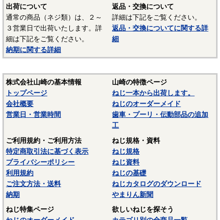
出荷について
返品・交換について
通常の商品（ネジ類）は、２～
詳細は下記をご覧ください。
３営業日で出荷いたします。詳
返品・交換についてに関する詳
細は下記をご覧ください。
細
納期に関する詳細
株式会社山崎の基本情報
山崎の特徴ページ
トップページ
ねじ一本から出荷します。
会社概要
ねじのオーダーメイド
営業日・営業時間
歯車・プーリ・伝動部品の追加
工
ご利用規約・ご利用方法
ねじ規格・資料
特定商取引法に基づく表示
ねじ規格
プライバシーポリシー
ねじ資料
利用規約
ねじの基礎
ご注文方法・送料
ねじカタログのダウンロード
納期
やまりん新聞
ねじ特集ページ
欲しいねじを探そう