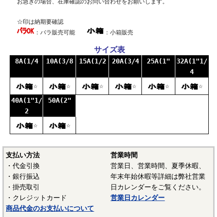
お急ぎの場合、在庫確認のお問い合わせをお願いします。
☆印は納期要確認
：バラ販売可能
：小箱販売
サイズ表
8A(1/4
10A(3/8
15A(1/2
20A(3/4
25A(1"
32A(1"1/
4
☆
☆
☆
☆
☆
☆
40A(1"1/
50A(2"
2
☆
☆
支払い方法
営業時間
・代金引換
営業日、営業時間、夏季休暇、
・銀行振込
年末年始休暇等詳細は弊社営業
・掛売取引
日カレンダーをご覧ください。
・クレジットカード
営業日カレンダー
商品代金のお支払いについて