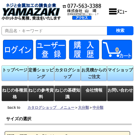
0
トップページ
定番ショッピ
カタログショ
お見積からの
マイショップ
ング
ップ
ご注文
ねじの各種規
ねじの参考資
ねじの基礎知
会社情報
お問い合わせ
格
料
識
back to
カタログショップ メニュー
＞
大分類
＞
中分類
サイズの選択