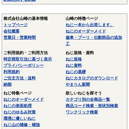
株式会社山崎の基本情報
山崎の特徴ページ
トップページ
ねじ一本から出荷します。
会社概要
ねじのオーダーメイド
営業日・営業時間
歯車・プーリ・伝動部品の追加
工
ご利用規約・ご利用方法
ねじ規格・資料
特定商取引法に基づく表示
ねじ規格
プライバシーポリシー
ねじ資料
利用規約
ねじの基礎
ご注文方法・送料
ねじカタログのダウンロード
納期
やまりん新聞
ねじ特集ページ
欲しいねじを探そう
ねじのオーダーメイド
カテゴリ別の全商品一覧
ねじの表面処理
商品コード検索・形状別検索
ねじのゆるみ対策
ワンクリック検索
環境に優しいねじ
ねじ山の補修・補強