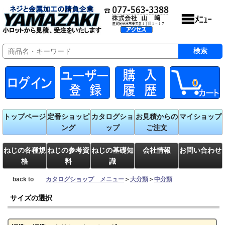
0
トップページ
定番ショッピ
カタログショ
お見積からの
マイショップ
ング
ップ
ご注文
ねじの各種規
ねじの参考資
ねじの基礎知
会社情報
お問い合わせ
格
料
識
back to
カタログショップ メニュー
＞
大分類
＞
中分類
サイズの選択