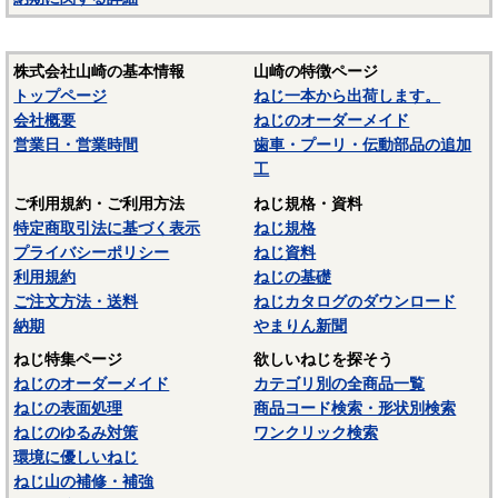
株式会社山崎の基本情報
山崎の特徴ページ
トップページ
ねじ一本から出荷します。
会社概要
ねじのオーダーメイド
営業日・営業時間
歯車・プーリ・伝動部品の追加
工
ご利用規約・ご利用方法
ねじ規格・資料
特定商取引法に基づく表示
ねじ規格
プライバシーポリシー
ねじ資料
利用規約
ねじの基礎
ご注文方法・送料
ねじカタログのダウンロード
納期
やまりん新聞
ねじ特集ページ
欲しいねじを探そう
ねじのオーダーメイド
カテゴリ別の全商品一覧
ねじの表面処理
商品コード検索・形状別検索
ねじのゆるみ対策
ワンクリック検索
環境に優しいねじ
ねじ山の補修・補強