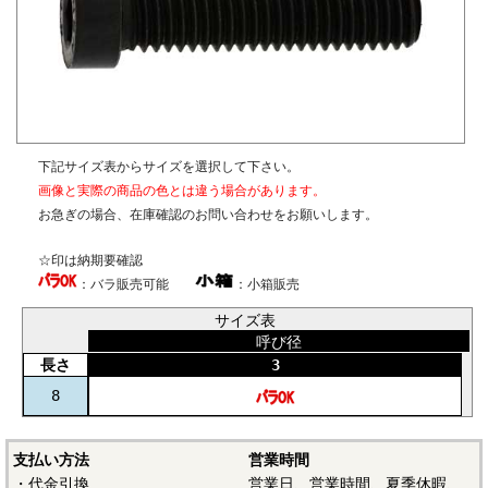
ム化成処理」といいます。従来のクロメート処理に加えてト
ップコート処理が必要。塩水噴霧試験で黒色クロメートと同
等以上の耐食性が得られます。
－－－－－－－－－－－－－－－
☆ねじに使用される材料・表面処理については下記ページに
も掲載しています。ご参照ください。
下記サイズ表からサイズを選択して下さい。
画像と実際の商品の色とは違う場合があります。
〇
鉄鋼材料
お急ぎの場合、在庫確認のお問い合わせをお願いします。
〇
ステンレス材料
☆印は納期要確認
〇
表面処理
：バラ販売可能
：小箱販売
〇
ねじの塗装、表面処理
サイズ表
呼び径
長さ
3
8
支払い方法
営業時間
・代金引換
営業日、営業時間、夏季休暇、