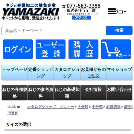
0
トップページ
定番ショッピ
カタログショ
お見積からの
マイショップ
ング
ップ
ご注文
ねじの各種規
ねじの参考資
ねじの基礎知
会社情報
お問い合わせ
格
料
識
back to
カタログショップ メニュー
＞
大分類
＞
中分類
＞
材質選択
＞
表面
理選択
サイズの選択