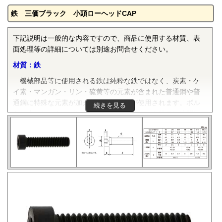
鉄 三価ブラック 小頭ローヘッドCAP
下記説明は一般的な内容ですので、商品に使用する材質、表
面処理等の詳細については別途お問合せください。
材質：鉄
機械部品等に使用される鉄は純粋な鉄ではなく、炭素・ケ
イ素・マンガン・リン・硫黄等の元素が含まれた普通鋼や普
通鋼に特殊な元素が加えられた特殊鋼が使用されます。ボル
続きを見る
ト、小ねじ、タッピンねじ、ナット、リベット等では冷間圧
造用炭素鋼線（SWCH）がよく使用されます。平座金等は冷
間圧延鋼板（SPCC）等、ばね座金等は硬鋼線（SWRH）等、
スプリングピンや歯付き座金等はみがき特殊帯鋼（S60CM～
S70CM）等でメーカーや製品毎で様々な材質が使用されてい
ます。当サイトでは特定の材質表記がない場合は、これらの
鉄鋼材料を一般名称の「鉄」と表記しています。
表面処理：三価ブラック
六価クロムフリーで黒色クロメートの代替品として開発さ
れた環境対応表面処理の防錆皮膜です。正式には「三価クロ