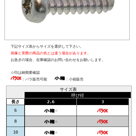
ム化成処理」といいます。従来のクロメート処理に加えてト
ップコート処理が必要。塩水噴霧試験で黒色クロメートと同
等以上の耐食性が得られます。
－－－－－－－－－－－－－－－
☆ねじに使用される材料・表面処理については下記ページに
も掲載しています。ご参照ください。
下記サイズ表からサイズを選択して下さい。
画像と実際の商品の色とは違う場合があります。
〇
鉄鋼材料
お急ぎの場合、在庫確認のお問い合わせをお願いします。
〇
ステンレス材料
☆印は納期要確認
〇
表面処理
：バラ販売可能
：小箱販売
〇
ねじの塗装、表面処理
サイズ表
呼び径
長さ
2.6
3
6
☆
8
☆
10
☆