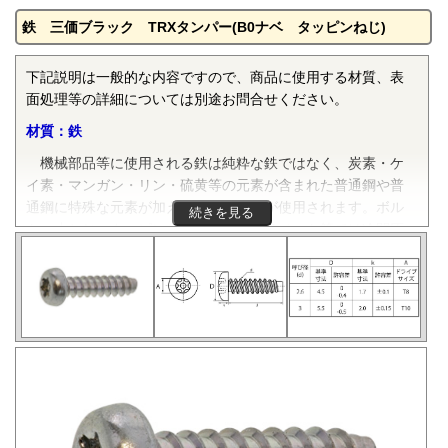
鉄 三価ブラック TRXタンパー(B0ナベ タッピンねじ)
下記説明は一般的な内容ですので、商品に使用する材質、表
面処理等の詳細については別途お問合せください。
材質：鉄
機械部品等に使用される鉄は純粋な鉄ではなく、炭素・ケ
イ素・マンガン・リン・硫黄等の元素が含まれた普通鋼や普
通鋼に特殊な元素が加えられた特殊鋼が使用されます。ボル
続きを見る
ト、小ねじ、タッピンねじ、ナット、リベット等では冷間圧
造用炭素鋼線（SWCH）がよく使用されます。平座金等は冷
間圧延鋼板（SPCC）等、ばね座金等は硬鋼線（SWRH）等、
スプリングピンや歯付き座金等はみがき特殊帯鋼（S60CM～
S70CM）等でメーカーや製品毎で様々な材質が使用されてい
ます。当サイトでは特定の材質表記がない場合は、これらの
鉄鋼材料を一般名称の「鉄」と表記しています。
表面処理：三価ブラック
六価クロムフリーで黒色クロメートの代替品として開発さ
れた環境対応表面処理の防錆皮膜です。正式には「三価クロ