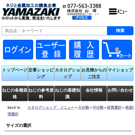
0
トップページ
定番ショッピ
カタログショ
お見積からの
マイショップ
ング
ップ
ご注文
ねじの各種規
ねじの参考資
ねじの基礎知
会社情報
お問い合わせ
格
料
識
back to
カタログショップ メニュー
＞
大分類
＞
中分類
＞
材質選択
＞
表面
理選択
サイズの選択