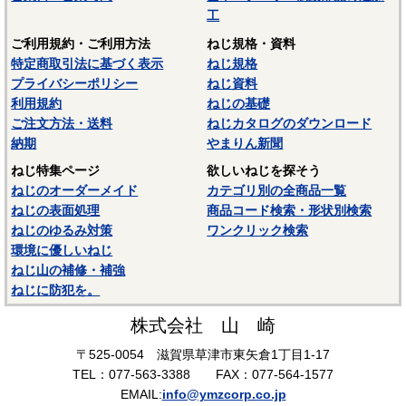
工
ご利用規約・ご利用方法
ねじ規格・資料
特定商取引法に基づく表示
ねじ規格
プライバシーポリシー
ねじ資料
利用規約
ねじの基礎
ご注文方法・送料
ねじカタログのダウンロード
納期
やまりん新聞
ねじ特集ページ
欲しいねじを探そう
ねじのオーダーメイド
カテゴリ別の全商品一覧
ねじの表面処理
商品コード検索・形状別検索
ねじのゆるみ対策
ワンクリック検索
環境に優しいねじ
ねじ山の補修・補強
ねじに防犯を。
株式会社 山 崎
〒525-0054 滋賀県草津市東矢倉1丁目1-17
TEL：077-563-3388 FAX：077-564-1577
EMAIL:
info@ymzcorp.co.jp