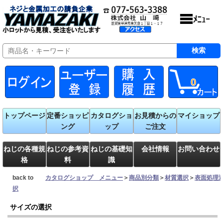
0
トップページ
定番ショッピ
カタログショ
お見積からの
マイショップ
ング
ップ
ご注文
ねじの各種規
ねじの参考資
ねじの基礎知
会社情報
お問い合わせ
格
料
識
back to
カタログショップ メニュー
＞
商品別分類
＞
材質選択
＞
表面処理
択
サイズの選択