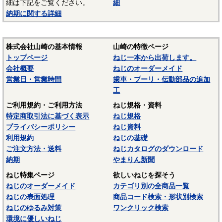
細は下記をご覧ください。
細
納期に関する詳細
株式会社山崎の基本情報
山崎の特徴ページ
トップページ
ねじ一本から出荷します。
会社概要
ねじのオーダーメイド
営業日・営業時間
歯車・プーリ・伝動部品の追加
工
ご利用規約・ご利用方法
ねじ規格・資料
特定商取引法に基づく表示
ねじ規格
プライバシーポリシー
ねじ資料
利用規約
ねじの基礎
ご注文方法・送料
ねじカタログのダウンロード
納期
やまりん新聞
ねじ特集ページ
欲しいねじを探そう
ねじのオーダーメイド
カテゴリ別の全商品一覧
ねじの表面処理
商品コード検索・形状別検索
ねじのゆるみ対策
ワンクリック検索
環境に優しいねじ