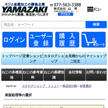
0
トップページ
定番ショッピ
カタログショ
お見積からの
マイショップ
ング
ップ
ご注文
ねじの各種規
ねじの参考資
ねじの基礎知
会社情報
お問い合わせ
格
料
識
back to
カタログショップ メニュー
＞
商品別分類
＞
材質選択
表面処理等の選択