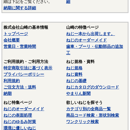
細は下記をご覧ください。
細
納期に関する詳細
株式会社山崎の基本情報
山崎の特徴ページ
トップページ
ねじ一本から出荷します。
会社概要
ねじのオーダーメイド
営業日・営業時間
歯車・プーリ・伝動部品の追加
工
ご利用規約・ご利用方法
ねじ規格・資料
特定商取引法に基づく表示
ねじ規格
プライバシーポリシー
ねじ資料
利用規約
ねじの基礎
ご注文方法・送料
ねじカタログのダウンロード
納期
やまりん新聞
ねじ特集ページ
欲しいねじを探そう
ねじのオーダーメイド
カテゴリ別の全商品一覧
ねじの表面処理
商品コード検索・形状別検索
ねじのゆるみ対策
ワンクリック検索
環境に優しいねじ