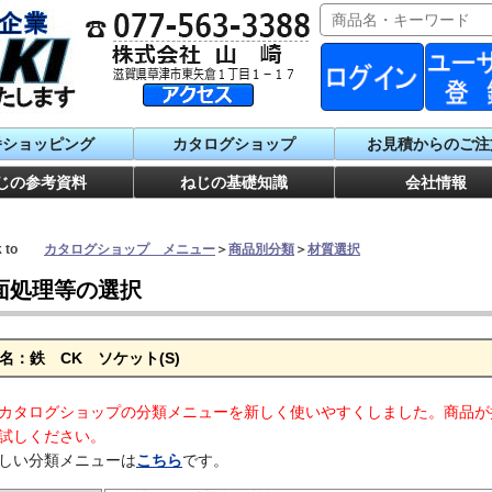
番ショッピング
カタログショップ
お見積からのご注
じの参考資料
ねじの基礎知識
会社情報
ck to
カタログショップ メニュー
＞
商品別分類
＞
材質選択
面処理等の選択
名：鉄 CK ソケット(S)
カタログショップの分類メニューを新しく使いやすくしました。商品が
試しください。
しい分類メニューは
こちら
です。