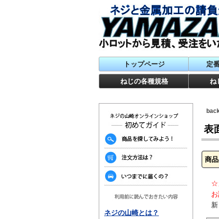
トップページ
定
ねじの各種規格
ね
ba
表
商品
☆
お
新
ネジの山崎とは？