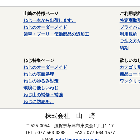
山崎の特徴ページ
ご利用規
ねじ一本から出荷します。
特定商取
ねじのオーダーメイド
プライバ
歯車・プーリ・伝動部品の追加工
利用規約
ご注文方
納期
ねじ特集ページ
欲しいね
ねじのオーダーメイド
カテゴリ
ねじの表面処理
商品コー
ねじのゆるみ対策
ワンクリ
環境に優しいねじ
ねじ山の補修・補強
ねじに防犯を。
株式会社 山 崎
〒525-0054 滋賀県草津市東矢倉1丁目1-17
TEL：077-563-3388 FAX：077-564-1577
EMAIL:
info@ymzcorp.co.jp