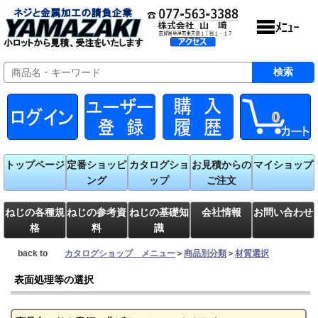
0
トップページ
定番ショッピ
カタログショ
お見積からの
マイショップ
ング
ップ
ご注文
ねじの各種規
ねじの参考資
ねじの基礎知
会社情報
お問い合わせ
格
料
識
back to
カタログショップ メニュー
＞
商品別分類
＞
材質選択
表面処理等の選択