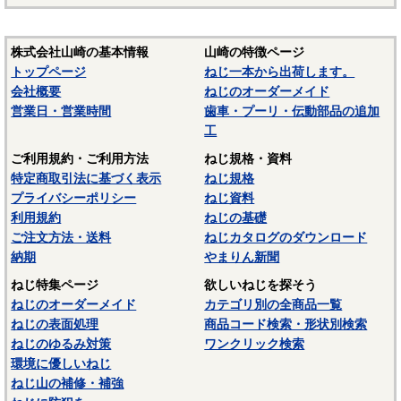
株式会社山崎の基本情報
山崎の特徴ページ
トップページ
ねじ一本から出荷します。
会社概要
ねじのオーダーメイド
営業日・営業時間
歯車・プーリ・伝動部品の追加
工
ご利用規約・ご利用方法
ねじ規格・資料
特定商取引法に基づく表示
ねじ規格
プライバシーポリシー
ねじ資料
利用規約
ねじの基礎
ご注文方法・送料
ねじカタログのダウンロード
納期
やまりん新聞
ねじ特集ページ
欲しいねじを探そう
ねじのオーダーメイド
カテゴリ別の全商品一覧
ねじの表面処理
商品コード検索・形状別検索
ねじのゆるみ対策
ワンクリック検索
環境に優しいねじ
ねじ山の補修・補強