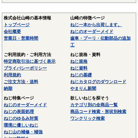
株式会社山崎の基本情報
山崎の特徴ページ
トップページ
ねじ一本から出荷します。
会社概要
ねじのオーダーメイド
営業日・営業時間
歯車・プーリ・伝動部品の追加
工
ご利用規約・ご利用方法
ねじ規格・資料
特定商取引法に基づく表示
ねじ規格
プライバシーポリシー
ねじ資料
利用規約
ねじの基礎
ご注文方法・送料
ねじカタログのダウンロード
納期
やまりん新聞
ねじ特集ページ
欲しいねじを探そう
ねじのオーダーメイド
カテゴリ別の全商品一覧
ねじの表面処理
商品コード検索・形状別検索
ねじのゆるみ対策
ワンクリック検索
環境に優しいねじ
ねじ山の補修・補強