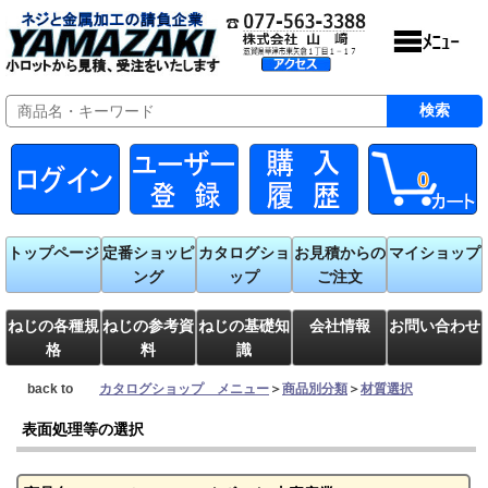
0
トップページ
定番ショッピ
カタログショ
お見積からの
マイショップ
ング
ップ
ご注文
ねじの各種規
ねじの参考資
ねじの基礎知
会社情報
お問い合わせ
格
料
識
back to
カタログショップ メニュー
＞
商品別分類
＞
材質選択
表面処理等の選択