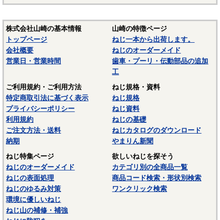
株式会社山崎の基本情報
山崎の特徴ページ
トップページ
ねじ一本から出荷します。
会社概要
ねじのオーダーメイド
営業日・営業時間
歯車・プーリ・伝動部品の追加
工
ご利用規約・ご利用方法
ねじ規格・資料
特定商取引法に基づく表示
ねじ規格
プライバシーポリシー
ねじ資料
利用規約
ねじの基礎
ご注文方法・送料
ねじカタログのダウンロード
納期
やまりん新聞
ねじ特集ページ
欲しいねじを探そう
ねじのオーダーメイド
カテゴリ別の全商品一覧
ねじの表面処理
商品コード検索・形状別検索
ねじのゆるみ対策
ワンクリック検索
環境に優しいねじ
ねじ山の補修・補強