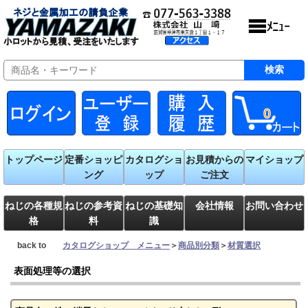
0
トップページ
定番ショッピ
カタログショ
お見積からの
マイショップ
ング
ップ
ご注文
ねじの各種規
ねじの参考資
ねじの基礎知
会社情報
お問い合わせ
格
料
識
back to
カタログショップ メニュー
＞
商品別分類
＞
材質選択
表面処理等の選択