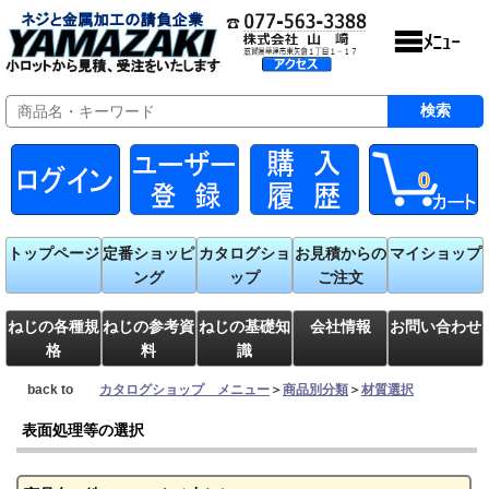
0
トップページ
定番ショッピ
カタログショ
お見積からの
マイショップ
ング
ップ
ご注文
ねじの各種規
ねじの参考資
ねじの基礎知
会社情報
お問い合わせ
格
料
識
back to
カタログショップ メニュー
＞
商品別分類
＞
材質選択
表面処理等の選択