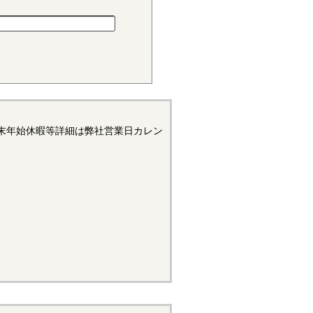
小さく、しかも耐摩耗性で、自
材料でありますが、吸湿性が高
末年始休暇等詳細は弊社営業日カレン
浮遊状態にある黒鉛粒子をテー
リープ変形はほとんどなく、耐
造用機器部品に用いられていま
状態では錆が発生するため、通
て黒色酸化皮膜を形成したもの
たあとに、表面処理の黒染めを
があります。