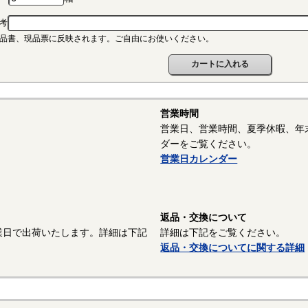
ポリアミド（ナイロン、PA）
考
連続使用温度PA6-65℃/PA66-75℃（UL認定温度）〇燃焼性UL94 V-2
品書、現品票に反映されます。ご自由にお使いください。
晶性のエンジニアリングプラスチックです。強靭な材料で摩擦係数が
潤滑性に優れています。耐油性、耐薬品性もよいので機械材料に最適な
ので設計上配慮しなければならないという問題点もあります。
ポリスライダー
営業時間
連続使用温度65℃（UL認定温度）〇燃焼性UL94 HB
営業日、営業時間、夏季休暇、年
れたポリアミドの性質を活かし組成中に黒鉛粒子を均一に分散させ、
ダーをご覧ください。
の表面に偏平状の黒鉛層となるよう製造されたものです。面圧によるク
営業日カレンダー
リープ性、摩擦・摩耗性に優れておりスラストワッシャーとして各種構
。
以上はサンコーインダストリー様資料抜粋）
返品・交換について
業日で出荷いたします。詳細は下記
詳細は下記をご覧ください。
面処理：生地
返品・交換についてに関する詳細
面処理を施していない、素材そのままの状態です。鉄の場合は生地の
は防錆油を塗布しています。また、ねじ業界では材質が鉄で熱処理をし
「生地」という場合があります。また熱処理後に黒色酸化皮膜を除去し
う場合があり、黒色酸化皮膜＋防錆油塗布のものも「生地」と呼ぶ場合