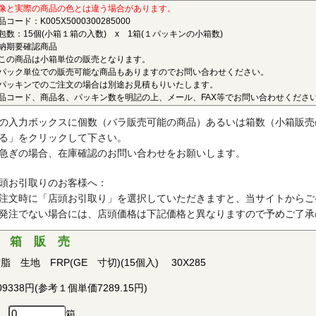
ポリエーテルエーテルケトン(PEEK)
像と実際の商品の色とは違う場合があります。
品コード：K005X5000300285000
連続使用温度180℃（UL認定温度）〇燃焼性UL94 V-0
包数：15個(小箱１箱の入数) x 1箱(１パッキンの小箱数)
納期要確認商品
結晶性の最高級性能を有するスーパーエンジニアリングプラスチック
この商品は小箱単位の販売となります。
ベルの耐薬品性を有し、PEEKを溶解する唯一の汎用化学品は濃硫酸だ
パック単位での販売可能な商品もありますのでお問い合わせください。
、耐燃性、耐加水分解性にも優れ、OA機器分野、自動車分野、ICウェ
パッキンでのご注文の場合は別途お見積もりいたします。
品コード、商品名、パッキン数を明記の上、メール、FAX等でお問い合わせくださ
で用いられています。PEEKはVictrex plcの日本における登録商標です
ポリプロピレン(PP)
の入力ボックスに個数（バラ販売可能の商品）あるいは箱数（小箱販売
る」をクリックして下さい。
連続使用温度115℃（UL認定温度）〇燃焼性UL94 V-2
急ぎの場合、在庫確認のお問い合わせをお願いします。
晶性の代表的な汎用プラスチックです。比重が0.9と汎用プラスチッ
、耐加水分解性、電気的特性にも優れ、応用範囲の広いプラスチックと
頭お引取りのお客様へ：
す。
注文時に「店頭お引取り」を選択していただきますと、当サイトからご
発注でない場合には、店頭価格は下記価格と異なりますので予めご了承
ポリアセタール(POM)
 箱 販 売
連続使用温度95℃（UL認定温度）〇燃焼性UL94 HB
脂 生地 FRP(GE 寸切)(15個入) 30X285
晶性のエンジニアリングプラスチックです。バランスの取れた機械的
で、耐クリープ性、摩擦摩耗特性、耐薬品性を備えていることから、金
09338円(参考１個単価7289.15円)
・各種機械・建材などの分野において広く用いられています。
箱