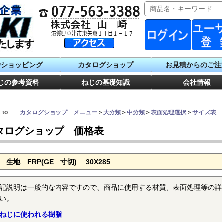
番ショッピング
カタログショップ
お見積からのご注
じの参考資料
ねじの基礎知識
会社情報
ck to
カタログショップ メニュー
＞
大分類
＞
中分類
＞
表面処理選択
＞
サイズ表
タログショップ 価格表
 生地 FRP(GE 寸切) 30X285
記説明は一般的な内容ですので、商品に使用する材質、表面処理等の詳
い。
ねじに使われる樹脂