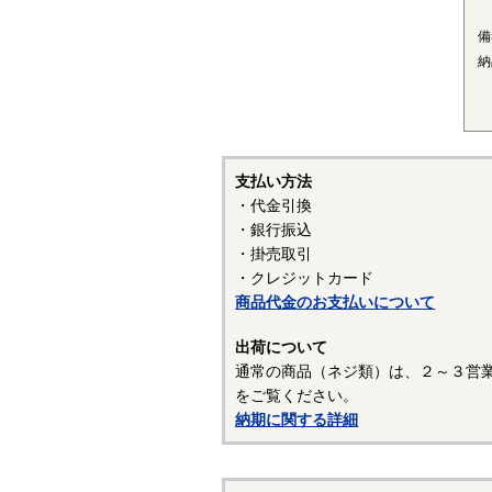
■
備
〇
納
結
己
い
■
支払い方法
〇
・代金引換
優
・銀行振込
プ
・掛売取引
ク
・クレジットカード
す
商品代金のお支払いについて
（
出荷について
通常の商品（ネジ類）は、２～３営
表
をご覧ください。
表
納期に関する詳細
常
を
行