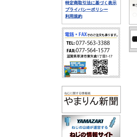
特定商取引法に基づく表示
■
プライバシーポリシー
〇
利用規約
ポ
性
動
■
〇
P
長
法
■
〇
ポ
チ
の
な