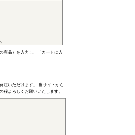
です。エンプラのなかでも最高
けです。また、耐熱性、耐摩耗
ハキャリア、LCD製造用治具な
い。
。
の商品）を入力し、「カートに入
クのなかでも最も軽く、耐薬品
して幅広い分野で用いられてい
発注いただけます。 当サイトから
の程よろしくお願いいたします。
性質を有し、かつ優れた耐疲労
属の代替品として電機・自動