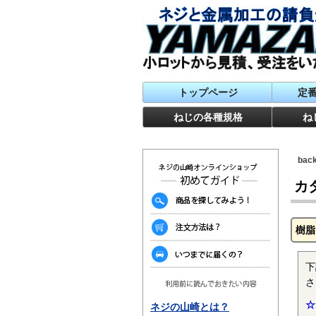
トップページ
定
ねじの各種規格
ね
ba
カ
樹脂
下
さ
☆
ネジの山崎とは？