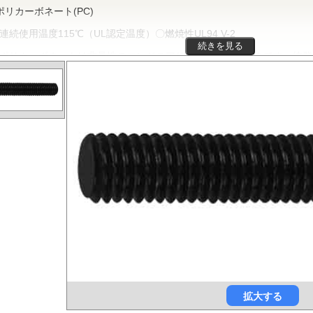
ポリカーボネート(PC)
連続使用温度115℃（UL認定温度）〇燃焼性UL94 V-2
続きを見る
リカーボネートは非晶性のエンジニアリングプラスチックです。抜群
、電気的特性などをバランスよく備え、かつ透明で自己消火性を示すこ
車、医療分野にいたるまで、幅広く用いられます。
ポリフェニレンサルファイド(PPS)
連続使用温度200℃（UL認定温度）〇燃焼性UL94 V-0
PSは結晶性のスーパーエンジニアリングプラスチックです。優れた耐
時間使用しても物性劣化はほとんどありません。また、耐薬品性、機械
安定性にも優れ、電気・電子部品、自動車部品、化学機械部品などに用
ガラス繊維強化ポリアミドMXD6(RENY)
連続使用温度105℃（UL認定温度）〇燃焼性UL94 HB
リアミドMXD6をベースポリマーとし、ガラス繊維50%で強化した
ックです。エンプラの中で最も大きい強度・弾性率を有し、耐油性や耐
代替材料として自動車等輸送機部品、一般機械、精密機械部品、電気・
拡大する
どの用いられています。