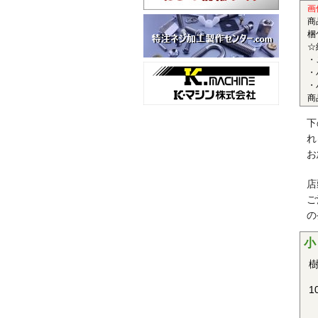
■
画
商
〇
梱
☆
半
・
レ
・
性
・
商
ど
■
下
れ
〇
お
結
性
店
ま
ご
の
■
小
〇
樹
結
性
1
車