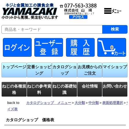
0
トップページ
定番ショッピ
カタログショ
お見積からの
マイショップ
ング
ップ
ご注文
ねじの各種規
ねじの参考資
ねじの基礎知
会社情報
お問い合わせ
格
料
識
back to
カタログショップ メニュー
＞
大分類
＞
中分類
＞
表面処理選択
＞
イズ表
カタログショップ 価格表