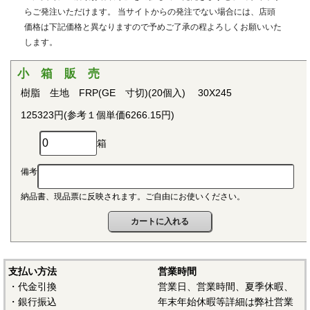
用治具などで用いられています。PEEKはVictrex plcの日本に
らご発注いただけます。 当サイトからの発注でない場合には、店頭
おける登録商標です。
価格は下記価格と異なりますので予めご了承の程よろしくお願いいた
します。
■ポリプロピレン(PP)
〇連続使用温度115℃（UL認定温度）〇燃焼性UL94 V-2
小 箱 販 売
結晶性の代表的な汎用プラスチックです。比重が0.9と汎用
樹脂 生地 FRP(GE 寸切)(20個入) 30X245
プラスチックのなかでも最も軽く、耐薬品性、耐加水分解
125323円(参考１個単価6266.15円)
性、電気的特性にも優れ、応用範囲の広いプラスチックとし
て幅広い分野で用いられています。
箱
■ポリアセタール(POM)
備考
〇連続使用温度95℃（UL認定温度）〇燃焼性UL94 HB
納品書、現品票に反映されます。ご自由にお使いください。
結晶性のエンジニアリングプラスチックです。バランスの
取れた機械的性質を有し、かつ優れた耐疲労性で、耐クリー
プ性、摩擦摩耗特性、耐薬品性を備えていることから、金属
の代替品として電機・自動車・各種機械・建材などの分野に
おいて広く用いられています。
支払い方法
営業時間
・代金引換
営業日、営業時間、夏季休暇、
■ポリアミド（ナイロン、PA）
・銀行振込
年末年始休暇等詳細は弊社営業
〇連続使用温度PA6-65℃/PA66-75℃（UL認定温度）〇燃焼性