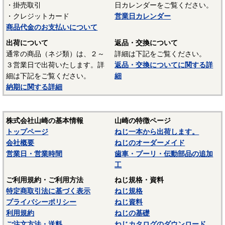
・掛売取引
日カレンダーをご覧ください。
UL94 V-2
・クレジットカード
営業日カレンダー
結晶性のエンジニアリングプラスチックです。強靭な材料
商品代金のお支払いについて
で摩擦係数が小さく、しかも耐摩耗性で、自己潤滑性に優れ
出荷について
返品・交換について
ています。耐油性、耐薬品性もよいので機械材料に最適な材
通常の商品（ネジ類）は、２～
詳細は下記をご覧ください。
料でありますが、吸湿性が高いので設計上配慮しなければな
３営業日で出荷いたします。詳
返品・交換についてに関する詳
らないという問題点もあります。
細は下記をご覧ください。
細
納期に関する詳細
■ポリスライダー
〇連続使用温度65℃（UL認定温度）〇燃焼性UL94 HB
優れたポリアミドの性質を活かし組成中に黒鉛粒子を均一
株式会社山崎の基本情報
山崎の特徴ページ
に分散させ、浮遊状態にある黒鉛粒子をテープの表面に偏平
トップページ
ねじ一本から出荷します。
状の黒鉛層となるよう製造されたものです。面圧によるクリ
会社概要
ねじのオーダーメイド
ープ変形はほとんどなく、耐クリープ性、摩擦・摩耗性に優
営業日・営業時間
歯車・プーリ・伝動部品の追加
れておりスラストワッシャーとして各種構造用機器部品に用
工
いられています。
ご利用規約・ご利用方法
ねじ規格・資料
（以上はサンコーインダストリー様資料抜粋）
特定商取引法に基づく表示
ねじ規格
プライバシーポリシー
ねじ資料
表面処理：生地
利用規約
ねじの基礎
表面処理を施していない、素材そのままの状態です。鉄の
ご注文方法・送料
ねじカタログのダウンロード