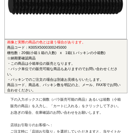
も物性劣化はほとんどありません。また、耐薬品性、機械的
特性、電気的特性、および寸法安定性にも優れ、電気・電子
部品、自動車部品、化学機械部品などに用いられています。
■ガラス繊維強化ポリアミドMXD6(RENY)
〇連続使用温度105℃（UL認定温度）〇燃焼性UL94 HB
画像と実際の商品の色とは違う場合があります。
ポリアミドMXD6をベースポリマーとし、ガラス繊維50%で
商品コード：K005X5000300245000
強化した結晶性のエンジニアリングプラスチックです。エン
梱包数：20個(小箱１箱の入数) x 1箱(１パッキンの小箱数)
プラの中で最も大きい強度・弾性率を有し、耐油性や耐熱性
☆納期要確認商品
にも優れることから、金属の代替材料として自動車等輸送機
・この商品は小箱単位の販売となります。
・パック単位での販売可能な商品もありますのでお問い合わせくださ
部品、一般機械、精密機械部品、電気・電子機器部品、土木
い。
建築用部材などの用いられています。
・パッキンでのご注文の場合は別途お見積もりいたします。
商品コード、商品名、パッキン数を明記の上、メール、FAX等でお問い
■ポリエーテルエーテルケトン(PEEK)
合わせください。
〇連続使用温度180℃（UL認定温度）〇燃焼性UL94 V-0
下の入力ボックスに個数（バラ販売可能の商品）あるいは箱数（小箱
半結晶性の最高級性能を有するスーパーエンジニアリング
販売の商品）を入力し、「カートに入れる」をクリックして下さい。
プラスチックです。エンプラのなかでも最高レベルの耐薬品
お急ぎの場合、在庫確認のお問い合わせをお願いします。
性を有し、PEEKを溶解する唯一の汎用化学品は濃硫酸だけで
す。また、耐熱性、耐摩耗性、耐燃性、耐加水分解性にも優
店頭お引取りのお客様へ：
れ、OA機器分野、自動車分野、ICウェハキャリア、LCD製造
ご注文時に「店頭お引取り」を選択していただきますと、当サイトか