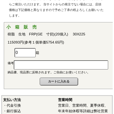
用治具などで用いられています。PEEKはVictrex plcの日本に
らご発注いただけます。 当サイトからの発注でない場合には、店頭
おける登録商標です。
価格は下記価格と異なりますので予めご了承の程よろしくお願いいた
します。
■ポリプロピレン(PP)
〇連続使用温度115℃（UL認定温度）〇燃焼性UL94 V-2
小 箱 販 売
結晶性の代表的な汎用プラスチックです。比重が0.9と汎用
樹脂 生地 FRP(GE 寸切)(20個入) 30X225
プラスチックのなかでも最も軽く、耐薬品性、耐加水分解
115093円(参考１個単価5754.65円)
性、電気的特性にも優れ、応用範囲の広いプラスチックとし
て幅広い分野で用いられています。
箱
■ポリアセタール(POM)
備考
〇連続使用温度95℃（UL認定温度）〇燃焼性UL94 HB
納品書、現品票に反映されます。ご自由にお使いください。
結晶性のエンジニアリングプラスチックです。バランスの
取れた機械的性質を有し、かつ優れた耐疲労性で、耐クリー
プ性、摩擦摩耗特性、耐薬品性を備えていることから、金属
の代替品として電機・自動車・各種機械・建材などの分野に
おいて広く用いられています。
支払い方法
営業時間
・代金引換
営業日、営業時間、夏季休暇、
■ポリアミド（ナイロン、PA）
・銀行振込
年末年始休暇等詳細は弊社営業
〇連続使用温度PA6-65℃/PA66-75℃（UL認定温度）〇燃焼性