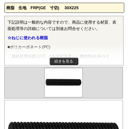
樹脂 生地 FRP(GE 寸切) 30X225
下記説明は一般的な内容ですので、商品に使用する材質、表
面処理等の詳細については別途お問合せください。
☆ねじに使われる樹脂
■ポリカーボネート(PC)
〇連続使用温度115℃（UL認定温度）〇燃焼性UL94 V-2
続きを見る
ポリカーボネートは非晶性のエンジニアリングプラスチッ
クです。抜群の耐衝撃性を有し、機械的特性、電気的特性な
どをバランスよく備え、かつ透明で自己消火性を示すことか
ら、電気・電子分野から自動車、医療分野にいたるまで、幅
広く用いられます。
■ポリフェニレンサルファイド(PPS)
〇連続使用温度200℃（UL認定温度）〇燃焼性UL94 V-0
PPSは結晶性のスーパーエンジニアリングプラスチックで
す。優れた耐熱性を有し、高温度雰囲気中で長時間使用して