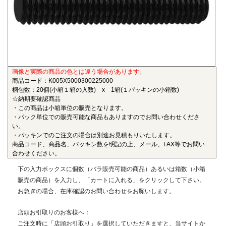
も物性劣化はほとんどありません。また、耐薬品性、機械的
特性、電気的特性、および寸法安定性にも優れ、電気・電子
部品、自動車部品、化学機械部品などに用いられています。
■ガラス繊維強化ポリアミドMXD6(RENY)
〇連続使用温度105℃（UL認定温度）〇燃焼性UL94 HB
画像と実際の商品の色とは違う場合があります。
ポリアミドMXD6をベースポリマーとし、ガラス繊維50%で
商品コード：K005X5000300225000
強化した結晶性のエンジニアリングプラスチックです。エン
梱包数：20個(小箱１箱の入数) x 1箱(１パッキンの小箱数)
プラの中で最も大きい強度・弾性率を有し、耐油性や耐熱性
☆納期要確認商品
にも優れることから、金属の代替材料として自動車等輸送機
・この商品は小箱単位の販売となります。
・パック単位での販売可能な商品もありますのでお問い合わせくださ
部品、一般機械、精密機械部品、電気・電子機器部品、土木
い。
建築用部材などの用いられています。
・パッキンでのご注文の場合は別途お見積もりいたします。
商品コード、商品名、パッキン数を明記の上、メール、FAX等でお問い
■ポリエーテルエーテルケトン(PEEK)
合わせください。
〇連続使用温度180℃（UL認定温度）〇燃焼性UL94 V-0
下の入力ボックスに個数（バラ販売可能の商品）あるいは箱数（小箱
半結晶性の最高級性能を有するスーパーエンジニアリング
販売の商品）を入力し、「カートに入れる」をクリックして下さい。
プラスチックです。エンプラのなかでも最高レベルの耐薬品
お急ぎの場合、在庫確認のお問い合わせをお願いします。
性を有し、PEEKを溶解する唯一の汎用化学品は濃硫酸だけで
す。また、耐熱性、耐摩耗性、耐燃性、耐加水分解性にも優
店頭お引取りのお客様へ：
れ、OA機器分野、自動車分野、ICウェハキャリア、LCD製造
ご注文時に「店頭お引取り」を選択していただきますと、当サイトか