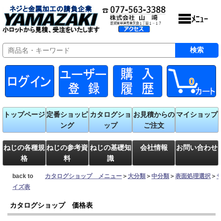
0
トップページ
定番ショッピ
カタログショ
お見積からの
マイショップ
ング
ップ
ご注文
ねじの各種規
ねじの参考資
ねじの基礎知
会社情報
お問い合わせ
格
料
識
back to
カタログショップ メニュー
＞
大分類
＞
中分類
＞
表面処理選択
＞
イズ表
カタログショップ 価格表