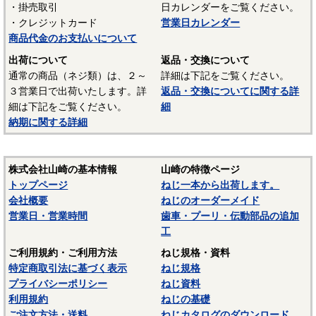
・掛売取引
日カレンダーをご覧ください。
UL94 V-2
・クレジットカード
営業日カレンダー
結晶性のエンジニアリングプラスチックです。強靭な材料
商品代金のお支払いについて
で摩擦係数が小さく、しかも耐摩耗性で、自己潤滑性に優れ
出荷について
返品・交換について
ています。耐油性、耐薬品性もよいので機械材料に最適な材
通常の商品（ネジ類）は、２～
詳細は下記をご覧ください。
料でありますが、吸湿性が高いので設計上配慮しなければな
３営業日で出荷いたします。詳
返品・交換についてに関する詳
らないという問題点もあります。
細は下記をご覧ください。
細
納期に関する詳細
■ポリスライダー
〇連続使用温度65℃（UL認定温度）〇燃焼性UL94 HB
優れたポリアミドの性質を活かし組成中に黒鉛粒子を均一
株式会社山崎の基本情報
山崎の特徴ページ
に分散させ、浮遊状態にある黒鉛粒子をテープの表面に偏平
トップページ
ねじ一本から出荷します。
状の黒鉛層となるよう製造されたものです。面圧によるクリ
会社概要
ねじのオーダーメイド
ープ変形はほとんどなく、耐クリープ性、摩擦・摩耗性に優
営業日・営業時間
歯車・プーリ・伝動部品の追加
れておりスラストワッシャーとして各種構造用機器部品に用
工
いられています。
ご利用規約・ご利用方法
ねじ規格・資料
（以上はサンコーインダストリー様資料抜粋）
特定商取引法に基づく表示
ねじ規格
プライバシーポリシー
ねじ資料
表面処理：生地
利用規約
ねじの基礎
表面処理を施していない、素材そのままの状態です。鉄の
ご注文方法・送料
ねじカタログのダウンロード