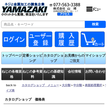
0
トップページ
定番ショッピ
カタログショ
お見積からの
マイショップ
ング
ップ
ご注文
ねじの各種規
ねじの参考資
ねじの基礎知
会社情報
お問い合わせ
格
料
識
back to
カタログショップ メニュー
＞
大分類
＞
中分類
＞
表面処理選択
＞
イズ表
カタログショップ 価格表