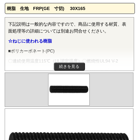
樹脂 生地 FRP(GE 寸切) 30X165
下記説明は一般的な内容ですので、商品に使用する材質、表
面処理等の詳細については別途お問合せください。
☆ねじに使われる樹脂
■ポリカーボネート(PC)
〇連続使用温度115℃（UL認定温度）〇燃焼性UL94 V-2
続きを見る
ポリカーボネートは非晶性のエンジニアリングプラスチッ
クです。抜群の耐衝撃性を有し、機械的特性、電気的特性な
どをバランスよく備え、かつ透明で自己消火性を示すことか
ら、電気・電子分野から自動車、医療分野にいたるまで、幅
広く用いられます。
■ポリフェニレンサルファイド(PPS)
〇連続使用温度200℃（UL認定温度）〇燃焼性UL94 V-0
PPSは結晶性のスーパーエンジニアリングプラスチックで
す。優れた耐熱性を有し、高温度雰囲気中で長時間使用して