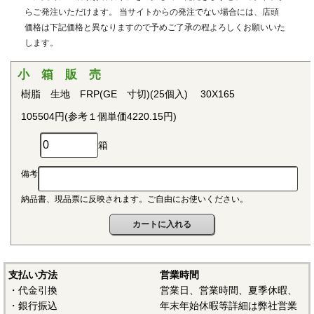
用治具などで用いられています。PEEKはVictrex plcの日本に
らご発注いただけます。 当サイトからの発注でない場合には、店頭
おける登録商標です。
価格は下記価格と異なりますので予めご了承の程よろしくお願いいた
します。
■ポリプロピレン(PP)
〇連続使用温度115℃（UL認定温度）〇燃焼性UL94 V-2
小 箱 販 売
結晶性の代表的な汎用プラスチックです。比重が0.9と汎用
樹脂 生地 FRP(GE 寸切)(25個入) 30X165
プラスチックのなかでも最も軽く、耐薬品性、耐加水分解
105504円(参考１個単価4220.15円)
性、電気的特性にも優れ、応用範囲の広いプラスチックとし
て幅広い分野で用いられています。
箱
■ポリアセタール(POM)
備考
〇連続使用温度95℃（UL認定温度）〇燃焼性UL94 HB
納品書、現品票に反映されます。ご自由にお使いください。
結晶性のエンジニアリングプラスチックです。バランスの
取れた機械的性質を有し、かつ優れた耐疲労性で、耐クリー
プ性、摩擦摩耗特性、耐薬品性を備えていることから、金属
の代替品として電機・自動車・各種機械・建材などの分野に
おいて広く用いられています。
支払い方法
営業時間
・代金引換
営業日、営業時間、夏季休暇、
■ポリアミド（ナイロン、PA）
・銀行振込
年末年始休暇等詳細は弊社営業
〇連続使用温度PA6-65℃/PA66-75℃（UL認定温度）〇燃焼性