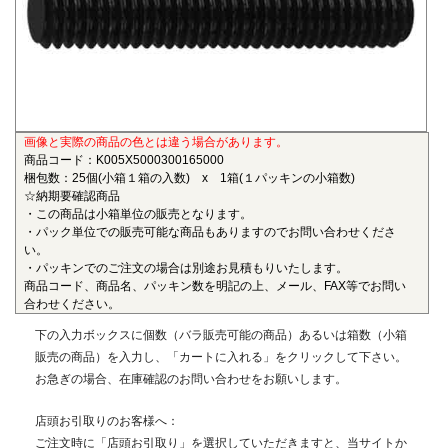
も物性劣化はほとんどありません。また、耐薬品性、機械的
特性、電気的特性、および寸法安定性にも優れ、電気・電子
部品、自動車部品、化学機械部品などに用いられています。
■ガラス繊維強化ポリアミドMXD6(RENY)
〇連続使用温度105℃（UL認定温度）〇燃焼性UL94 HB
画像と実際の商品の色とは違う場合があります。
ポリアミドMXD6をベースポリマーとし、ガラス繊維50%で
商品コード：K005X5000300165000
強化した結晶性のエンジニアリングプラスチックです。エン
梱包数：25個(小箱１箱の入数) x 1箱(１パッキンの小箱数)
プラの中で最も大きい強度・弾性率を有し、耐油性や耐熱性
☆納期要確認商品
にも優れることから、金属の代替材料として自動車等輸送機
・この商品は小箱単位の販売となります。
・パック単位での販売可能な商品もありますのでお問い合わせくださ
部品、一般機械、精密機械部品、電気・電子機器部品、土木
い。
建築用部材などの用いられています。
・パッキンでのご注文の場合は別途お見積もりいたします。
商品コード、商品名、パッキン数を明記の上、メール、FAX等でお問い
■ポリエーテルエーテルケトン(PEEK)
合わせください。
〇連続使用温度180℃（UL認定温度）〇燃焼性UL94 V-0
下の入力ボックスに個数（バラ販売可能の商品）あるいは箱数（小箱
半結晶性の最高級性能を有するスーパーエンジニアリング
販売の商品）を入力し、「カートに入れる」をクリックして下さい。
プラスチックです。エンプラのなかでも最高レベルの耐薬品
お急ぎの場合、在庫確認のお問い合わせをお願いします。
性を有し、PEEKを溶解する唯一の汎用化学品は濃硫酸だけで
す。また、耐熱性、耐摩耗性、耐燃性、耐加水分解性にも優
店頭お引取りのお客様へ：
れ、OA機器分野、自動車分野、ICウェハキャリア、LCD製造
ご注文時に「店頭お引取り」を選択していただきますと、当サイトか