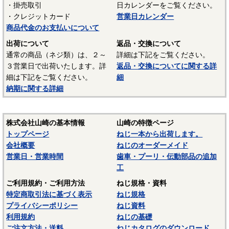
・掛売取引
日カレンダーをご覧ください。
UL94 V-2
・クレジットカード
営業日カレンダー
結晶性のエンジニアリングプラスチックです。強靭な材料
商品代金のお支払いについて
で摩擦係数が小さく、しかも耐摩耗性で、自己潤滑性に優れ
出荷について
返品・交換について
ています。耐油性、耐薬品性もよいので機械材料に最適な材
通常の商品（ネジ類）は、２～
詳細は下記をご覧ください。
料でありますが、吸湿性が高いので設計上配慮しなければな
３営業日で出荷いたします。詳
返品・交換についてに関する詳
らないという問題点もあります。
細は下記をご覧ください。
細
納期に関する詳細
■ポリスライダー
〇連続使用温度65℃（UL認定温度）〇燃焼性UL94 HB
優れたポリアミドの性質を活かし組成中に黒鉛粒子を均一
株式会社山崎の基本情報
山崎の特徴ページ
に分散させ、浮遊状態にある黒鉛粒子をテープの表面に偏平
トップページ
ねじ一本から出荷します。
状の黒鉛層となるよう製造されたものです。面圧によるクリ
会社概要
ねじのオーダーメイド
ープ変形はほとんどなく、耐クリープ性、摩擦・摩耗性に優
営業日・営業時間
歯車・プーリ・伝動部品の追加
れておりスラストワッシャーとして各種構造用機器部品に用
工
いられています。
ご利用規約・ご利用方法
ねじ規格・資料
（以上はサンコーインダストリー様資料抜粋）
特定商取引法に基づく表示
ねじ規格
プライバシーポリシー
ねじ資料
表面処理：生地
利用規約
ねじの基礎
表面処理を施していない、素材そのままの状態です。鉄の
ご注文方法・送料
ねじカタログのダウンロード