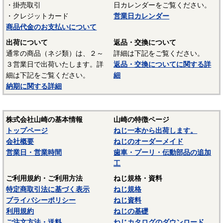
・掛売取引
日カレンダーをご覧ください。
UL94 V-2
・クレジットカード
営業日カレンダー
結晶性のエンジニアリングプラスチックです。強靭な材料
商品代金のお支払いについて
で摩擦係数が小さく、しかも耐摩耗性で、自己潤滑性に優れ
出荷について
返品・交換について
ています。耐油性、耐薬品性もよいので機械材料に最適な材
通常の商品（ネジ類）は、２～
詳細は下記をご覧ください。
料でありますが、吸湿性が高いので設計上配慮しなければな
３営業日で出荷いたします。詳
返品・交換についてに関する詳
らないという問題点もあります。
細は下記をご覧ください。
細
納期に関する詳細
■ポリスライダー
〇連続使用温度65℃（UL認定温度）〇燃焼性UL94 HB
優れたポリアミドの性質を活かし組成中に黒鉛粒子を均一
株式会社山崎の基本情報
山崎の特徴ページ
に分散させ、浮遊状態にある黒鉛粒子をテープの表面に偏平
トップページ
ねじ一本から出荷します。
状の黒鉛層となるよう製造されたものです。面圧によるクリ
会社概要
ねじのオーダーメイド
ープ変形はほとんどなく、耐クリープ性、摩擦・摩耗性に優
営業日・営業時間
歯車・プーリ・伝動部品の追加
れておりスラストワッシャーとして各種構造用機器部品に用
工
いられています。
ご利用規約・ご利用方法
ねじ規格・資料
（以上はサンコーインダストリー様資料抜粋）
特定商取引法に基づく表示
ねじ規格
プライバシーポリシー
ねじ資料
表面処理：生地
利用規約
ねじの基礎
表面処理を施していない、素材そのままの状態です。鉄の
ご注文方法・送料
ねじカタログのダウンロード