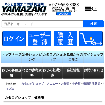
0
トップページ
定番ショッピ
カタログショ
お見積からの
マイショップ
ング
ップ
ご注文
ねじの各種規
ねじの参考資
ねじの基礎知
会社情報
お問い合わせ
格
料
識
back to
カタログショップ メニュー
＞
大分類
＞
中分類
＞
表面処理選択
＞
イズ表
カタログショップ 価格表