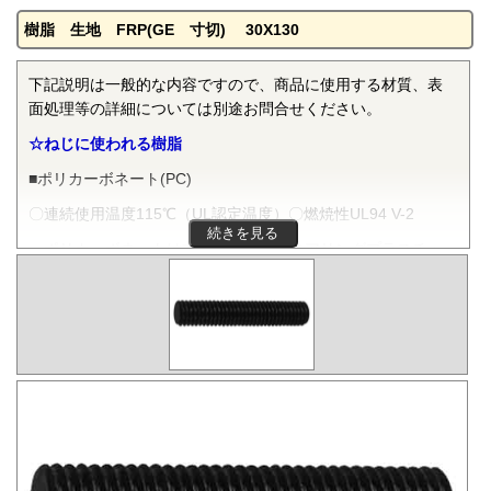
樹脂 生地 FRP(GE 寸切) 30X130
下記説明は一般的な内容ですので、商品に使用する材質、表
面処理等の詳細については別途お問合せください。
☆ねじに使われる樹脂
■ポリカーボネート(PC)
〇連続使用温度115℃（UL認定温度）〇燃焼性UL94 V-2
続きを見る
ポリカーボネートは非晶性のエンジニアリングプラスチッ
クです。抜群の耐衝撃性を有し、機械的特性、電気的特性な
どをバランスよく備え、かつ透明で自己消火性を示すことか
ら、電気・電子分野から自動車、医療分野にいたるまで、幅
広く用いられます。
■ポリフェニレンサルファイド(PPS)
〇連続使用温度200℃（UL認定温度）〇燃焼性UL94 V-0
PPSは結晶性のスーパーエンジニアリングプラスチックで
す。優れた耐熱性を有し、高温度雰囲気中で長時間使用して