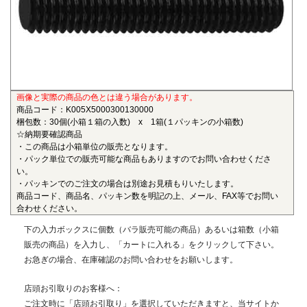
も物性劣化はほとんどありません。また、耐薬品性、機械的
特性、電気的特性、および寸法安定性にも優れ、電気・電子
部品、自動車部品、化学機械部品などに用いられています。
■ガラス繊維強化ポリアミドMXD6(RENY)
〇連続使用温度105℃（UL認定温度）〇燃焼性UL94 HB
画像と実際の商品の色とは違う場合があります。
ポリアミドMXD6をベースポリマーとし、ガラス繊維50%で
商品コード：K005X5000300130000
強化した結晶性のエンジニアリングプラスチックです。エン
梱包数：30個(小箱１箱の入数) x 1箱(１パッキンの小箱数)
プラの中で最も大きい強度・弾性率を有し、耐油性や耐熱性
☆納期要確認商品
にも優れることから、金属の代替材料として自動車等輸送機
・この商品は小箱単位の販売となります。
・パック単位での販売可能な商品もありますのでお問い合わせくださ
部品、一般機械、精密機械部品、電気・電子機器部品、土木
い。
建築用部材などの用いられています。
・パッキンでのご注文の場合は別途お見積もりいたします。
商品コード、商品名、パッキン数を明記の上、メール、FAX等でお問い
■ポリエーテルエーテルケトン(PEEK)
合わせください。
〇連続使用温度180℃（UL認定温度）〇燃焼性UL94 V-0
下の入力ボックスに個数（バラ販売可能の商品）あるいは箱数（小箱
半結晶性の最高級性能を有するスーパーエンジニアリング
販売の商品）を入力し、「カートに入れる」をクリックして下さい。
プラスチックです。エンプラのなかでも最高レベルの耐薬品
お急ぎの場合、在庫確認のお問い合わせをお願いします。
性を有し、PEEKを溶解する唯一の汎用化学品は濃硫酸だけで
す。また、耐熱性、耐摩耗性、耐燃性、耐加水分解性にも優
店頭お引取りのお客様へ：
れ、OA機器分野、自動車分野、ICウェハキャリア、LCD製造
ご注文時に「店頭お引取り」を選択していただきますと、当サイトか