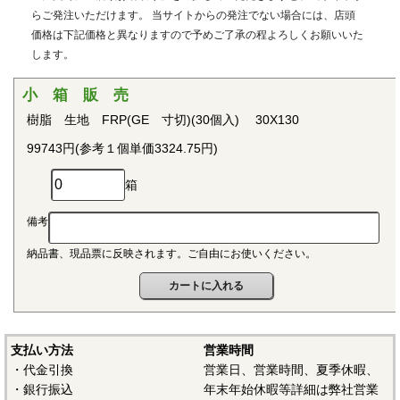
用治具などで用いられています。PEEKはVictrex plcの日本に
らご発注いただけます。 当サイトからの発注でない場合には、店頭
おける登録商標です。
価格は下記価格と異なりますので予めご了承の程よろしくお願いいた
します。
■ポリプロピレン(PP)
〇連続使用温度115℃（UL認定温度）〇燃焼性UL94 V-2
小 箱 販 売
結晶性の代表的な汎用プラスチックです。比重が0.9と汎用
樹脂 生地 FRP(GE 寸切)(30個入) 30X130
プラスチックのなかでも最も軽く、耐薬品性、耐加水分解
99743円(参考１個単価3324.75円)
性、電気的特性にも優れ、応用範囲の広いプラスチックとし
て幅広い分野で用いられています。
箱
■ポリアセタール(POM)
備考
〇連続使用温度95℃（UL認定温度）〇燃焼性UL94 HB
納品書、現品票に反映されます。ご自由にお使いください。
結晶性のエンジニアリングプラスチックです。バランスの
取れた機械的性質を有し、かつ優れた耐疲労性で、耐クリー
プ性、摩擦摩耗特性、耐薬品性を備えていることから、金属
の代替品として電機・自動車・各種機械・建材などの分野に
おいて広く用いられています。
支払い方法
営業時間
・代金引換
営業日、営業時間、夏季休暇、
■ポリアミド（ナイロン、PA）
・銀行振込
年末年始休暇等詳細は弊社営業
〇連続使用温度PA6-65℃/PA66-75℃（UL認定温度）〇燃焼性