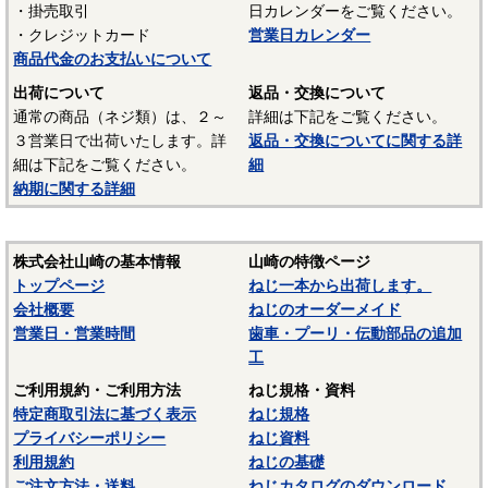
・掛売取引
日カレンダーをご覧ください。
UL94 V-2
・クレジットカード
営業日カレンダー
結晶性のエンジニアリングプラスチックです。強靭な材料
商品代金のお支払いについて
で摩擦係数が小さく、しかも耐摩耗性で、自己潤滑性に優れ
出荷について
返品・交換について
ています。耐油性、耐薬品性もよいので機械材料に最適な材
通常の商品（ネジ類）は、２～
詳細は下記をご覧ください。
料でありますが、吸湿性が高いので設計上配慮しなければな
３営業日で出荷いたします。詳
返品・交換についてに関する詳
らないという問題点もあります。
細は下記をご覧ください。
細
納期に関する詳細
■ポリスライダー
〇連続使用温度65℃（UL認定温度）〇燃焼性UL94 HB
優れたポリアミドの性質を活かし組成中に黒鉛粒子を均一
株式会社山崎の基本情報
山崎の特徴ページ
に分散させ、浮遊状態にある黒鉛粒子をテープの表面に偏平
トップページ
ねじ一本から出荷します。
状の黒鉛層となるよう製造されたものです。面圧によるクリ
会社概要
ねじのオーダーメイド
ープ変形はほとんどなく、耐クリープ性、摩擦・摩耗性に優
営業日・営業時間
歯車・プーリ・伝動部品の追加
れておりスラストワッシャーとして各種構造用機器部品に用
工
いられています。
ご利用規約・ご利用方法
ねじ規格・資料
（以上はサンコーインダストリー様資料抜粋）
特定商取引法に基づく表示
ねじ規格
プライバシーポリシー
ねじ資料
表面処理：生地
利用規約
ねじの基礎
表面処理を施していない、素材そのままの状態です。鉄の
ご注文方法・送料
ねじカタログのダウンロード