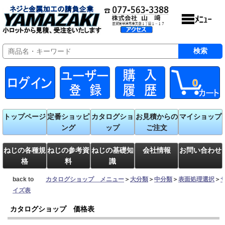
0
トップページ
定番ショッピ
カタログショ
お見積からの
マイショップ
ング
ップ
ご注文
ねじの各種規
ねじの参考資
ねじの基礎知
会社情報
お問い合わせ
格
料
識
back to
カタログショップ メニュー
＞
大分類
＞
中分類
＞
表面処理選択
＞
イズ表
カタログショップ 価格表