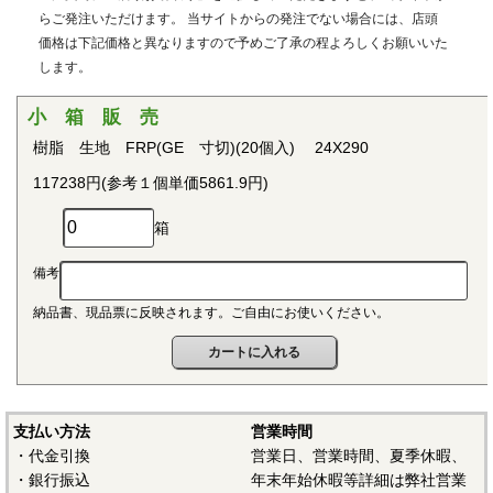
用治具などで用いられています。PEEKはVictrex plcの日本に
らご発注いただけます。 当サイトからの発注でない場合には、店頭
おける登録商標です。
価格は下記価格と異なりますので予めご了承の程よろしくお願いいた
します。
■ポリプロピレン(PP)
〇連続使用温度115℃（UL認定温度）〇燃焼性UL94 V-2
小 箱 販 売
結晶性の代表的な汎用プラスチックです。比重が0.9と汎用
樹脂 生地 FRP(GE 寸切)(20個入) 24X290
プラスチックのなかでも最も軽く、耐薬品性、耐加水分解
117238円(参考１個単価5861.9円)
性、電気的特性にも優れ、応用範囲の広いプラスチックとし
て幅広い分野で用いられています。
箱
■ポリアセタール(POM)
備考
〇連続使用温度95℃（UL認定温度）〇燃焼性UL94 HB
納品書、現品票に反映されます。ご自由にお使いください。
結晶性のエンジニアリングプラスチックです。バランスの
取れた機械的性質を有し、かつ優れた耐疲労性で、耐クリー
プ性、摩擦摩耗特性、耐薬品性を備えていることから、金属
の代替品として電機・自動車・各種機械・建材などの分野に
おいて広く用いられています。
支払い方法
営業時間
・代金引換
営業日、営業時間、夏季休暇、
■ポリアミド（ナイロン、PA）
・銀行振込
年末年始休暇等詳細は弊社営業
〇連続使用温度PA6-65℃/PA66-75℃（UL認定温度）〇燃焼性