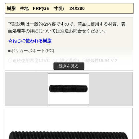
樹脂 生地 FRP(GE 寸切) 24X290
下記説明は一般的な内容ですので、商品に使用する材質、表
面処理等の詳細については別途お問合せください。
☆ねじに使われる樹脂
■ポリカーボネート(PC)
〇連続使用温度115℃（UL認定温度）〇燃焼性UL94 V-2
続きを見る
ポリカーボネートは非晶性のエンジニアリングプラスチッ
クです。抜群の耐衝撃性を有し、機械的特性、電気的特性な
どをバランスよく備え、かつ透明で自己消火性を示すことか
ら、電気・電子分野から自動車、医療分野にいたるまで、幅
広く用いられます。
■ポリフェニレンサルファイド(PPS)
〇連続使用温度200℃（UL認定温度）〇燃焼性UL94 V-0
PPSは結晶性のスーパーエンジニアリングプラスチックで
す。優れた耐熱性を有し、高温度雰囲気中で長時間使用して