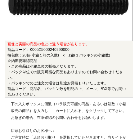
も物性劣化はほとんどありません。また、耐薬品性、機械的
特性、電気的特性、および寸法安定性にも優れ、電気・電子
部品、自動車部品、化学機械部品などに用いられています。
■ガラス繊維強化ポリアミドMXD6(RENY)
〇連続使用温度105℃（UL認定温度）〇燃焼性UL94 HB
画像と実際の商品の色とは違う場合があります。
ポリアミドMXD6をベースポリマーとし、ガラス繊維50%で
商品コード：K005X5000240290000
強化した結晶性のエンジニアリングプラスチックです。エン
梱包数：20個(小箱１箱の入数) x 1箱(１パッキンの小箱数)
プラの中で最も大きい強度・弾性率を有し、耐油性や耐熱性
☆納期要確認商品
にも優れることから、金属の代替材料として自動車等輸送機
・この商品は小箱単位の販売となります。
・パック単位での販売可能な商品もありますのでお問い合わせくださ
部品、一般機械、精密機械部品、電気・電子機器部品、土木
い。
建築用部材などの用いられています。
・パッキンでのご注文の場合は別途お見積もりいたします。
商品コード、商品名、パッキン数を明記の上、メール、FAX等でお問い
■ポリエーテルエーテルケトン(PEEK)
合わせください。
〇連続使用温度180℃（UL認定温度）〇燃焼性UL94 V-0
下の入力ボックスに個数（バラ販売可能の商品）あるいは箱数（小箱
半結晶性の最高級性能を有するスーパーエンジニアリング
販売の商品）を入力し、「カートに入れる」をクリックして下さい。
プラスチックです。エンプラのなかでも最高レベルの耐薬品
お急ぎの場合、在庫確認のお問い合わせをお願いします。
性を有し、PEEKを溶解する唯一の汎用化学品は濃硫酸だけで
す。また、耐熱性、耐摩耗性、耐燃性、耐加水分解性にも優
店頭お引取りのお客様へ：
れ、OA機器分野、自動車分野、ICウェハキャリア、LCD製造
ご注文時に「店頭お引取り」を選択していただきますと、当サイトか