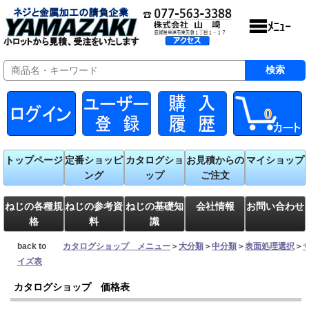
0
トップページ
定番ショッピ
カタログショ
お見積からの
マイショップ
ング
ップ
ご注文
ねじの各種規
ねじの参考資
ねじの基礎知
会社情報
お問い合わせ
格
料
識
back to
カタログショップ メニュー
＞
大分類
＞
中分類
＞
表面処理選択
＞
イズ表
カタログショップ 価格表