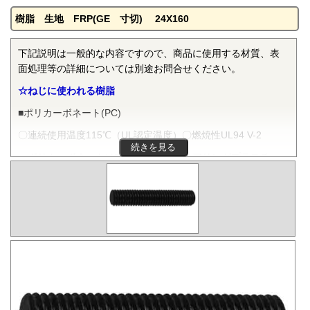
樹脂 生地 FRP(GE 寸切) 24X160
下記説明は一般的な内容ですので、商品に使用する材質、表
面処理等の詳細については別途お問合せください。
☆ねじに使われる樹脂
■ポリカーボネート(PC)
〇連続使用温度115℃（UL認定温度）〇燃焼性UL94 V-2
続きを見る
ポリカーボネートは非晶性のエンジニアリングプラスチッ
クです。抜群の耐衝撃性を有し、機械的特性、電気的特性な
どをバランスよく備え、かつ透明で自己消火性を示すことか
ら、電気・電子分野から自動車、医療分野にいたるまで、幅
広く用いられます。
■ポリフェニレンサルファイド(PPS)
〇連続使用温度200℃（UL認定温度）〇燃焼性UL94 V-0
PPSは結晶性のスーパーエンジニアリングプラスチックで
す。優れた耐熱性を有し、高温度雰囲気中で長時間使用して