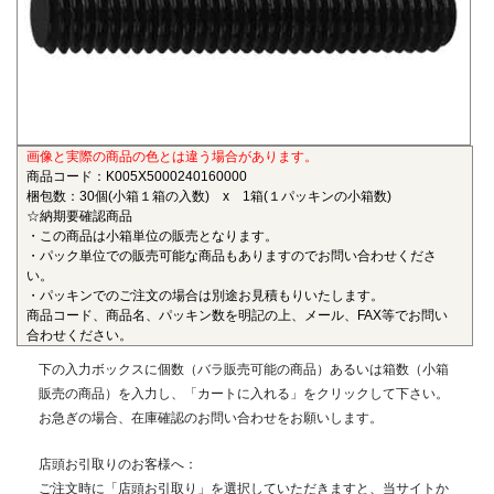
も物性劣化はほとんどありません。また、耐薬品性、機械的
特性、電気的特性、および寸法安定性にも優れ、電気・電子
部品、自動車部品、化学機械部品などに用いられています。
■ガラス繊維強化ポリアミドMXD6(RENY)
〇連続使用温度105℃（UL認定温度）〇燃焼性UL94 HB
画像と実際の商品の色とは違う場合があります。
ポリアミドMXD6をベースポリマーとし、ガラス繊維50%で
商品コード：K005X5000240160000
強化した結晶性のエンジニアリングプラスチックです。エン
梱包数：30個(小箱１箱の入数) x 1箱(１パッキンの小箱数)
プラの中で最も大きい強度・弾性率を有し、耐油性や耐熱性
☆納期要確認商品
にも優れることから、金属の代替材料として自動車等輸送機
・この商品は小箱単位の販売となります。
・パック単位での販売可能な商品もありますのでお問い合わせくださ
部品、一般機械、精密機械部品、電気・電子機器部品、土木
い。
建築用部材などの用いられています。
・パッキンでのご注文の場合は別途お見積もりいたします。
商品コード、商品名、パッキン数を明記の上、メール、FAX等でお問い
■ポリエーテルエーテルケトン(PEEK)
合わせください。
〇連続使用温度180℃（UL認定温度）〇燃焼性UL94 V-0
下の入力ボックスに個数（バラ販売可能の商品）あるいは箱数（小箱
半結晶性の最高級性能を有するスーパーエンジニアリング
販売の商品）を入力し、「カートに入れる」をクリックして下さい。
プラスチックです。エンプラのなかでも最高レベルの耐薬品
お急ぎの場合、在庫確認のお問い合わせをお願いします。
性を有し、PEEKを溶解する唯一の汎用化学品は濃硫酸だけで
す。また、耐熱性、耐摩耗性、耐燃性、耐加水分解性にも優
店頭お引取りのお客様へ：
れ、OA機器分野、自動車分野、ICウェハキャリア、LCD製造
ご注文時に「店頭お引取り」を選択していただきますと、当サイトか