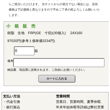
用治具などで用いられています。PEEKはVictrex plcの日本に
らご発注いただけます。 当サイトからの発注でない場合には、店頭
おける登録商標です。
価格は下記価格と異なりますので予めご了承の程よろしくお願いいた
します。
■ポリプロピレン(PP)
〇連続使用温度115℃（UL認定温度）〇燃焼性UL94 V-2
小 箱 販 売
結晶性の代表的な汎用プラスチックです。比重が0.9と汎用
樹脂 生地 FRP(GE 寸切)(30個入) 24X160
プラスチックのなかでも最も軽く、耐薬品性、耐加水分解
97020円(参考１個単価3234円)
性、電気的特性にも優れ、応用範囲の広いプラスチックとし
て幅広い分野で用いられています。
箱
■ポリアセタール(POM)
備考
〇連続使用温度95℃（UL認定温度）〇燃焼性UL94 HB
納品書、現品票に反映されます。ご自由にお使いください。
結晶性のエンジニアリングプラスチックです。バランスの
取れた機械的性質を有し、かつ優れた耐疲労性で、耐クリー
プ性、摩擦摩耗特性、耐薬品性を備えていることから、金属
の代替品として電機・自動車・各種機械・建材などの分野に
おいて広く用いられています。
支払い方法
営業時間
・代金引換
営業日、営業時間、夏季休暇、
■ポリアミド（ナイロン、PA）
・銀行振込
年末年始休暇等詳細は弊社営業
〇連続使用温度PA6-65℃/PA66-75℃（UL認定温度）〇燃焼性