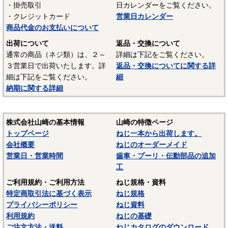
・掛売取引
日カレンダーをご覧ください。
UL94 V-2
・クレジットカード
営業日カレンダー
結晶性のエンジニアリングプラスチックです。強靭な材料
商品代金のお支払いについて
で摩擦係数が小さく、しかも耐摩耗性で、自己潤滑性に優れ
出荷について
返品・交換について
ています。耐油性、耐薬品性もよいので機械材料に最適な材
通常の商品（ネジ類）は、２～
詳細は下記をご覧ください。
料でありますが、吸湿性が高いので設計上配慮しなければな
３営業日で出荷いたします。詳
返品・交換についてに関する詳
らないという問題点もあります。
細は下記をご覧ください。
細
納期に関する詳細
■ポリスライダー
〇連続使用温度65℃（UL認定温度）〇燃焼性UL94 HB
優れたポリアミドの性質を活かし組成中に黒鉛粒子を均一
株式会社山崎の基本情報
山崎の特徴ページ
に分散させ、浮遊状態にある黒鉛粒子をテープの表面に偏平
トップページ
ねじ一本から出荷します。
状の黒鉛層となるよう製造されたものです。面圧によるクリ
会社概要
ねじのオーダーメイド
ープ変形はほとんどなく、耐クリープ性、摩擦・摩耗性に優
営業日・営業時間
歯車・プーリ・伝動部品の追加
れておりスラストワッシャーとして各種構造用機器部品に用
工
いられています。
ご利用規約・ご利用方法
ねじ規格・資料
（以上はサンコーインダストリー様資料抜粋）
特定商取引法に基づく表示
ねじ規格
プライバシーポリシー
ねじ資料
表面処理：生地
利用規約
ねじの基礎
表面処理を施していない、素材そのままの状態です。鉄の
ご注文方法・送料
ねじカタログのダウンロード