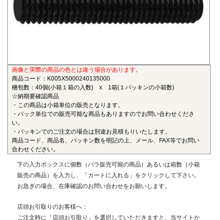
も物性劣化はほとんどありません。また、耐薬品性、機械的
特性、電気的特性、および寸法安定性にも優れ、電気・電子
部品、自動車部品、化学機械部品などに用いられています。
■ガラス繊維強化ポリアミドMXD6(RENY)
〇連続使用温度105℃（UL認定温度）〇燃焼性UL94 HB
画像と実際の商品の色とは違う場合があります。
ポリアミドMXD6をベースポリマーとし、ガラス繊維50%で
商品コード：K005X5000240135000
強化した結晶性のエンジニアリングプラスチックです。エン
梱包数：40個(小箱１箱の入数) x 1箱(１パッキンの小箱数)
プラの中で最も大きい強度・弾性率を有し、耐油性や耐熱性
☆納期要確認商品
にも優れることから、金属の代替材料として自動車等輸送機
・この商品は小箱単位の販売となります。
・パック単位での販売可能な商品もありますのでお問い合わせくださ
部品、一般機械、精密機械部品、電気・電子機器部品、土木
い。
建築用部材などの用いられています。
・パッキンでのご注文の場合は別途お見積もりいたします。
商品コード、商品名、パッキン数を明記の上、メール、FAX等でお問い
■ポリエーテルエーテルケトン(PEEK)
合わせください。
〇連続使用温度180℃（UL認定温度）〇燃焼性UL94 V-0
下の入力ボックスに個数（バラ販売可能の商品）あるいは箱数（小箱
半結晶性の最高級性能を有するスーパーエンジニアリング
販売の商品）を入力し、「カートに入れる」をクリックして下さい。
プラスチックです。エンプラのなかでも最高レベルの耐薬品
お急ぎの場合、在庫確認のお問い合わせをお願いします。
性を有し、PEEKを溶解する唯一の汎用化学品は濃硫酸だけで
す。また、耐熱性、耐摩耗性、耐燃性、耐加水分解性にも優
店頭お引取りのお客様へ：
れ、OA機器分野、自動車分野、ICウェハキャリア、LCD製造
ご注文時に「店頭お引取り」を選択していただきますと、当サイトか