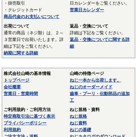
・掛売取引
日カレンダーをご覧ください。
UL94 V-2
・クレジットカード
営業日カレンダー
結晶性のエンジニアリングプラスチックです。強靭な材料
商品代金のお支払いについて
で摩擦係数が小さく、しかも耐摩耗性で、自己潤滑性に優れ
出荷について
返品・交換について
ています。耐油性、耐薬品性もよいので機械材料に最適な材
通常の商品（ネジ類）は、２～
詳細は下記をご覧ください。
料でありますが、吸湿性が高いので設計上配慮しなければな
３営業日で出荷いたします。詳
返品・交換についてに関する詳
らないという問題点もあります。
細は下記をご覧ください。
細
納期に関する詳細
■ポリスライダー
〇連続使用温度65℃（UL認定温度）〇燃焼性UL94 HB
優れたポリアミドの性質を活かし組成中に黒鉛粒子を均一
株式会社山崎の基本情報
山崎の特徴ページ
に分散させ、浮遊状態にある黒鉛粒子をテープの表面に偏平
トップページ
ねじ一本から出荷します。
状の黒鉛層となるよう製造されたものです。面圧によるクリ
会社概要
ねじのオーダーメイド
ープ変形はほとんどなく、耐クリープ性、摩擦・摩耗性に優
営業日・営業時間
歯車・プーリ・伝動部品の追加
れておりスラストワッシャーとして各種構造用機器部品に用
工
いられています。
ご利用規約・ご利用方法
ねじ規格・資料
（以上はサンコーインダストリー様資料抜粋）
特定商取引法に基づく表示
ねじ規格
プライバシーポリシー
ねじ資料
表面処理：生地
利用規約
ねじの基礎
表面処理を施していない、素材そのままの状態です。鉄の
ご注文方法・送料
ねじカタログのダウンロード