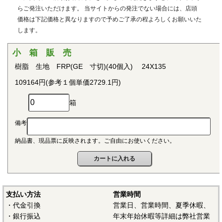
用治具などで用いられています。PEEKはVictrex plcの日本に
らご発注いただけます。 当サイトからの発注でない場合には、店頭
おける登録商標です。
価格は下記価格と異なりますので予めご了承の程よろしくお願いいた
します。
■ポリプロピレン(PP)
〇連続使用温度115℃（UL認定温度）〇燃焼性UL94 V-2
小 箱 販 売
結晶性の代表的な汎用プラスチックです。比重が0.9と汎用
樹脂 生地 FRP(GE 寸切)(40個入) 24X135
プラスチックのなかでも最も軽く、耐薬品性、耐加水分解
109164円(参考１個単価2729.1円)
性、電気的特性にも優れ、応用範囲の広いプラスチックとし
て幅広い分野で用いられています。
箱
■ポリアセタール(POM)
備考
〇連続使用温度95℃（UL認定温度）〇燃焼性UL94 HB
納品書、現品票に反映されます。ご自由にお使いください。
結晶性のエンジニアリングプラスチックです。バランスの
取れた機械的性質を有し、かつ優れた耐疲労性で、耐クリー
プ性、摩擦摩耗特性、耐薬品性を備えていることから、金属
の代替品として電機・自動車・各種機械・建材などの分野に
おいて広く用いられています。
支払い方法
営業時間
・代金引換
営業日、営業時間、夏季休暇、
■ポリアミド（ナイロン、PA）
・銀行振込
年末年始休暇等詳細は弊社営業
〇連続使用温度PA6-65℃/PA66-75℃（UL認定温度）〇燃焼性