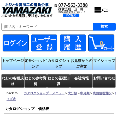
0
トップページ
定番ショッピ
カタログショ
お見積からの
マイショップ
ング
ップ
ご注文
ねじの各種規
ねじの参考資
ねじの基礎知
会社情報
お問い合わせ
格
料
識
back to
カタログショップ メニュー
＞
大分類
＞
中分類
＞
表面処理選択
＞
イズ表
カタログショップ 価格表