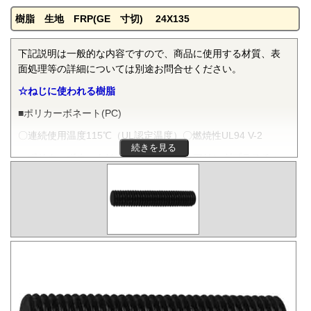
樹脂 生地 FRP(GE 寸切) 24X135
下記説明は一般的な内容ですので、商品に使用する材質、表
面処理等の詳細については別途お問合せください。
☆ねじに使われる樹脂
■ポリカーボネート(PC)
〇連続使用温度115℃（UL認定温度）〇燃焼性UL94 V-2
続きを見る
ポリカーボネートは非晶性のエンジニアリングプラスチッ
クです。抜群の耐衝撃性を有し、機械的特性、電気的特性な
どをバランスよく備え、かつ透明で自己消火性を示すことか
ら、電気・電子分野から自動車、医療分野にいたるまで、幅
広く用いられます。
■ポリフェニレンサルファイド(PPS)
〇連続使用温度200℃（UL認定温度）〇燃焼性UL94 V-0
PPSは結晶性のスーパーエンジニアリングプラスチックで
す。優れた耐熱性を有し、高温度雰囲気中で長時間使用して