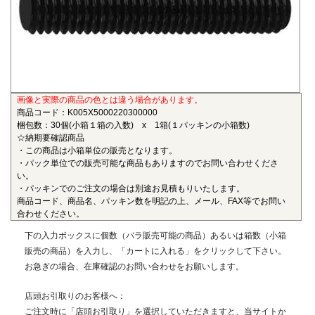
も物性劣化はほとんどありません。また、耐薬品性、機械的
特性、電気的特性、および寸法安定性にも優れ、電気・電子
部品、自動車部品、化学機械部品などに用いられています。
■ガラス繊維強化ポリアミドMXD6(RENY)
〇連続使用温度105℃（UL認定温度）〇燃焼性UL94 HB
画像と実際の商品の色とは違う場合があります。
ポリアミドMXD6をベースポリマーとし、ガラス繊維50%で
商品コード：K005X5000220300000
強化した結晶性のエンジニアリングプラスチックです。エン
梱包数：30個(小箱１箱の入数) x 1箱(１パッキンの小箱数)
プラの中で最も大きい強度・弾性率を有し、耐油性や耐熱性
☆納期要確認商品
にも優れることから、金属の代替材料として自動車等輸送機
・この商品は小箱単位の販売となります。
・パック単位での販売可能な商品もありますのでお問い合わせくださ
部品、一般機械、精密機械部品、電気・電子機器部品、土木
い。
建築用部材などの用いられています。
・パッキンでのご注文の場合は別途お見積もりいたします。
商品コード、商品名、パッキン数を明記の上、メール、FAX等でお問い
■ポリエーテルエーテルケトン(PEEK)
合わせください。
〇連続使用温度180℃（UL認定温度）〇燃焼性UL94 V-0
下の入力ボックスに個数（バラ販売可能の商品）あるいは箱数（小箱
半結晶性の最高級性能を有するスーパーエンジニアリング
販売の商品）を入力し、「カートに入れる」をクリックして下さい。
プラスチックです。エンプラのなかでも最高レベルの耐薬品
お急ぎの場合、在庫確認のお問い合わせをお願いします。
性を有し、PEEKを溶解する唯一の汎用化学品は濃硫酸だけで
す。また、耐熱性、耐摩耗性、耐燃性、耐加水分解性にも優
店頭お引取りのお客様へ：
れ、OA機器分野、自動車分野、ICウェハキャリア、LCD製造
ご注文時に「店頭お引取り」を選択していただきますと、当サイトか