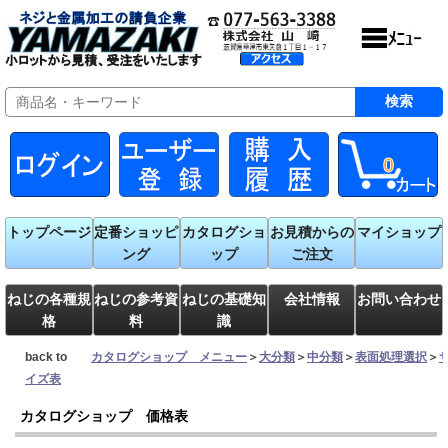
0
トップページ
定番ショッピ
カタログショ
お見積からの
マイショップ
ング
ップ
ご注文
ねじの各種規
ねじの参考資
ねじの基礎知
会社情報
お問い合わせ
格
料
識
back to
カタログショップ メニュー
＞
大分類
＞
中分類
＞
表面処理選択
＞
イズ表
カタログショップ 価格表