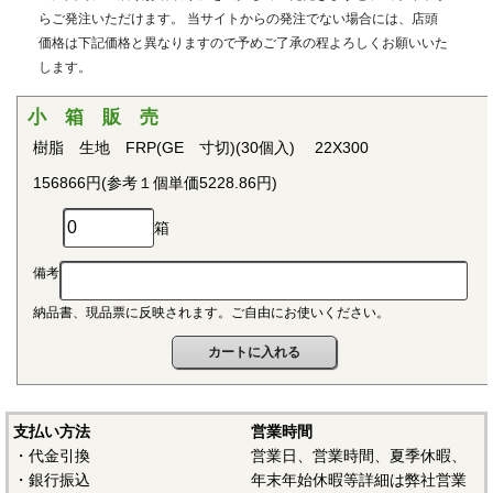
用治具などで用いられています。PEEKはVictrex plcの日本に
らご発注いただけます。 当サイトからの発注でない場合には、店頭
おける登録商標です。
価格は下記価格と異なりますので予めご了承の程よろしくお願いいた
します。
■ポリプロピレン(PP)
〇連続使用温度115℃（UL認定温度）〇燃焼性UL94 V-2
小 箱 販 売
結晶性の代表的な汎用プラスチックです。比重が0.9と汎用
樹脂 生地 FRP(GE 寸切)(30個入) 22X300
プラスチックのなかでも最も軽く、耐薬品性、耐加水分解
156866円(参考１個単価5228.86円)
性、電気的特性にも優れ、応用範囲の広いプラスチックとし
て幅広い分野で用いられています。
箱
■ポリアセタール(POM)
備考
〇連続使用温度95℃（UL認定温度）〇燃焼性UL94 HB
納品書、現品票に反映されます。ご自由にお使いください。
結晶性のエンジニアリングプラスチックです。バランスの
取れた機械的性質を有し、かつ優れた耐疲労性で、耐クリー
プ性、摩擦摩耗特性、耐薬品性を備えていることから、金属
の代替品として電機・自動車・各種機械・建材などの分野に
おいて広く用いられています。
支払い方法
営業時間
・代金引換
営業日、営業時間、夏季休暇、
■ポリアミド（ナイロン、PA）
・銀行振込
年末年始休暇等詳細は弊社営業
〇連続使用温度PA6-65℃/PA66-75℃（UL認定温度）〇燃焼性