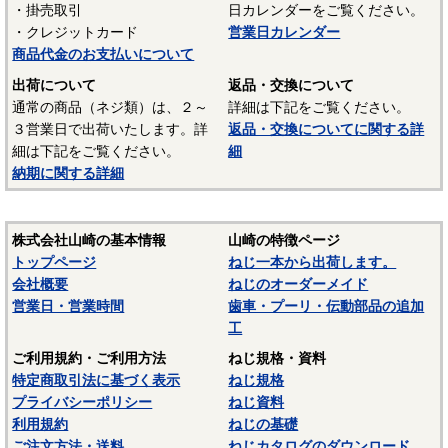
・掛売取引
日カレンダーをご覧ください。
UL94 V-2
・クレジットカード
営業日カレンダー
結晶性のエンジニアリングプラスチックです。強靭な材料
商品代金のお支払いについて
で摩擦係数が小さく、しかも耐摩耗性で、自己潤滑性に優れ
出荷について
返品・交換について
ています。耐油性、耐薬品性もよいので機械材料に最適な材
通常の商品（ネジ類）は、２～
詳細は下記をご覧ください。
料でありますが、吸湿性が高いので設計上配慮しなければな
３営業日で出荷いたします。詳
返品・交換についてに関する詳
らないという問題点もあります。
細は下記をご覧ください。
細
納期に関する詳細
■ポリスライダー
〇連続使用温度65℃（UL認定温度）〇燃焼性UL94 HB
優れたポリアミドの性質を活かし組成中に黒鉛粒子を均一
株式会社山崎の基本情報
山崎の特徴ページ
に分散させ、浮遊状態にある黒鉛粒子をテープの表面に偏平
トップページ
ねじ一本から出荷します。
状の黒鉛層となるよう製造されたものです。面圧によるクリ
会社概要
ねじのオーダーメイド
ープ変形はほとんどなく、耐クリープ性、摩擦・摩耗性に優
営業日・営業時間
歯車・プーリ・伝動部品の追加
れておりスラストワッシャーとして各種構造用機器部品に用
工
いられています。
ご利用規約・ご利用方法
ねじ規格・資料
（以上はサンコーインダストリー様資料抜粋）
特定商取引法に基づく表示
ねじ規格
プライバシーポリシー
ねじ資料
表面処理：生地
利用規約
ねじの基礎
表面処理を施していない、素材そのままの状態です。鉄の
ご注文方法・送料
ねじカタログのダウンロード