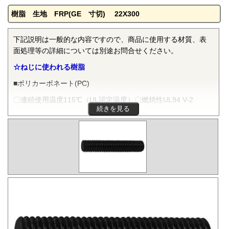
樹脂 生地 FRP(GE 寸切) 22X300
下記説明は一般的な内容ですので、商品に使用する材質、表
面処理等の詳細については別途お問合せください。
☆ねじに使われる樹脂
■ポリカーボネート(PC)
〇連続使用温度115℃（UL認定温度）〇燃焼性UL94 V-2
続きを見る
ポリカーボネートは非晶性のエンジニアリングプラスチッ
クです。抜群の耐衝撃性を有し、機械的特性、電気的特性な
どをバランスよく備え、かつ透明で自己消火性を示すことか
ら、電気・電子分野から自動車、医療分野にいたるまで、幅
広く用いられます。
■ポリフェニレンサルファイド(PPS)
〇連続使用温度200℃（UL認定温度）〇燃焼性UL94 V-0
PPSは結晶性のスーパーエンジニアリングプラスチックで
す。優れた耐熱性を有し、高温度雰囲気中で長時間使用して