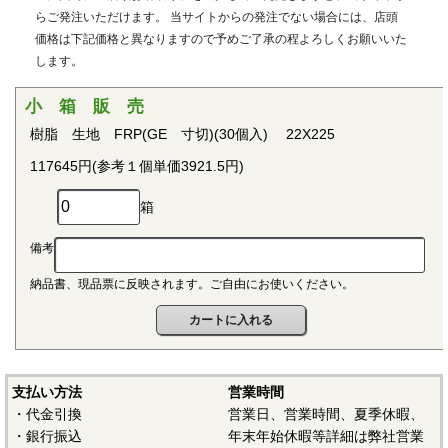
用治具などで用いられています。PEEKはVictrex plcの日本に
らご発注いただけます。 当サイトからの発注でない場合には、店頭
おける登録商標です。
価格は下記価格と異なりますので予めご了承の程よろしくお願いいた
します。
■ポリプロピレン(PP)
〇連続使用温度115℃（UL認定温度）〇燃焼性UL94 V-2
小 箱 販 売
結晶性の代表的な汎用プラスチックです。比重が0.9と汎用
樹脂 生地 FRP(GE 寸切)(30個入) 22X225
プラスチックのなかでも最も軽く、耐薬品性、耐加水分解
117645円(参考１個単価3921.5円)
性、電気的特性にも優れ、応用範囲の広いプラスチックとし
て幅広い分野で用いられています。
箱
■ポリアセタール(POM)
備考
〇連続使用温度95℃（UL認定温度）〇燃焼性UL94 HB
納品書、現品票に反映されます。ご自由にお使いください。
結晶性のエンジニアリングプラスチックです。バランスの
取れた機械的性質を有し、かつ優れた耐疲労性で、耐クリー
プ性、摩擦摩耗特性、耐薬品性を備えていることから、金属
の代替品として電機・自動車・各種機械・建材などの分野に
おいて広く用いられています。
支払い方法
営業時間
・代金引換
営業日、営業時間、夏季休暇、
■ポリアミド（ナイロン、PA）
・銀行振込
年末年始休暇等詳細は弊社営業
〇連続使用温度PA6-65℃/PA66-75℃（UL認定温度）〇燃焼性