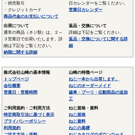
・掛売取引
日カレンダーをご覧ください。
UL94 V-2
・クレジットカード
営業日カレンダー
結晶性のエンジニアリングプラスチックです。強靭な材料
商品代金のお支払いについて
で摩擦係数が小さく、しかも耐摩耗性で、自己潤滑性に優れ
出荷について
返品・交換について
ています。耐油性、耐薬品性もよいので機械材料に最適な材
通常の商品（ネジ類）は、２～
詳細は下記をご覧ください。
料でありますが、吸湿性が高いので設計上配慮しなければな
３営業日で出荷いたします。詳
返品・交換についてに関する詳
らないという問題点もあります。
細は下記をご覧ください。
細
納期に関する詳細
■ポリスライダー
〇連続使用温度65℃（UL認定温度）〇燃焼性UL94 HB
優れたポリアミドの性質を活かし組成中に黒鉛粒子を均一
株式会社山崎の基本情報
山崎の特徴ページ
に分散させ、浮遊状態にある黒鉛粒子をテープの表面に偏平
トップページ
ねじ一本から出荷します。
状の黒鉛層となるよう製造されたものです。面圧によるクリ
会社概要
ねじのオーダーメイド
ープ変形はほとんどなく、耐クリープ性、摩擦・摩耗性に優
営業日・営業時間
歯車・プーリ・伝動部品の追加
れておりスラストワッシャーとして各種構造用機器部品に用
工
いられています。
ご利用規約・ご利用方法
ねじ規格・資料
（以上はサンコーインダストリー様資料抜粋）
特定商取引法に基づく表示
ねじ規格
プライバシーポリシー
ねじ資料
表面処理：生地
利用規約
ねじの基礎
表面処理を施していない、素材そのままの状態です。鉄の
ご注文方法・送料
ねじカタログのダウンロード