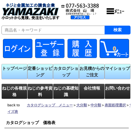
0
トップページ
定番ショッピ
カタログショ
お見積からの
マイショップ
ング
ップ
ご注文
ねじの各種規
ねじの参考資
ねじの基礎知
会社情報
お問い合わせ
格
料
識
back to
カタログショップ メニュー
＞
大分類
＞
中分類
＞
表面処理選択
＞
イズ表
カタログショップ 価格表