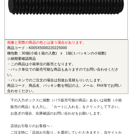
も物性劣化はほとんどありません。また、耐薬品性、機械的
特性、電気的特性、および寸法安定性にも優れ、電気・電子
部品、自動車部品、化学機械部品などに用いられています。
■ガラス繊維強化ポリアミドMXD6(RENY)
〇連続使用温度105℃（UL認定温度）〇燃焼性UL94 HB
画像と実際の商品の色とは違う場合があります。
ポリアミドMXD6をベースポリマーとし、ガラス繊維50%で
商品コード：K005X5000220225000
強化した結晶性のエンジニアリングプラスチックです。エン
梱包数：30個(小箱１箱の入数) x 1箱(１パッキンの小箱数)
プラの中で最も大きい強度・弾性率を有し、耐油性や耐熱性
☆納期要確認商品
にも優れることから、金属の代替材料として自動車等輸送機
・この商品は小箱単位の販売となります。
・パック単位での販売可能な商品もありますのでお問い合わせくださ
部品、一般機械、精密機械部品、電気・電子機器部品、土木
い。
建築用部材などの用いられています。
・パッキンでのご注文の場合は別途お見積もりいたします。
商品コード、商品名、パッキン数を明記の上、メール、FAX等でお問い
■ポリエーテルエーテルケトン(PEEK)
合わせください。
〇連続使用温度180℃（UL認定温度）〇燃焼性UL94 V-0
下の入力ボックスに個数（バラ販売可能の商品）あるいは箱数（小箱
半結晶性の最高級性能を有するスーパーエンジニアリング
販売の商品）を入力し、「カートに入れる」をクリックして下さい。
プラスチックです。エンプラのなかでも最高レベルの耐薬品
お急ぎの場合、在庫確認のお問い合わせをお願いします。
性を有し、PEEKを溶解する唯一の汎用化学品は濃硫酸だけで
す。また、耐熱性、耐摩耗性、耐燃性、耐加水分解性にも優
店頭お引取りのお客様へ：
れ、OA機器分野、自動車分野、ICウェハキャリア、LCD製造
ご注文時に「店頭お引取り」を選択していただきますと、当サイトか