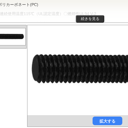
ポリカーボネート(PC)
連続使用温度115℃（UL認定温度）〇燃焼性UL94 V-2
続きを見る
リカーボネートは非晶性のエンジニアリングプラスチックです。抜群
、電気的特性などをバランスよく備え、かつ透明で自己消火性を示すこ
車、医療分野にいたるまで、幅広く用いられます。
ポリフェニレンサルファイド(PPS)
連続使用温度200℃（UL認定温度）〇燃焼性UL94 V-0
PSは結晶性のスーパーエンジニアリングプラスチックです。優れた耐
時間使用しても物性劣化はほとんどありません。また、耐薬品性、機械
安定性にも優れ、電気・電子部品、自動車部品、化学機械部品などに用
ガラス繊維強化ポリアミドMXD6(RENY)
連続使用温度105℃（UL認定温度）〇燃焼性UL94 HB
リアミドMXD6をベースポリマーとし、ガラス繊維50%で強化した
ックです。エンプラの中で最も大きい強度・弾性率を有し、耐油性や耐
代替材料として自動車等輸送機部品、一般機械、精密機械部品、電気・
拡大する
どの用いられています。