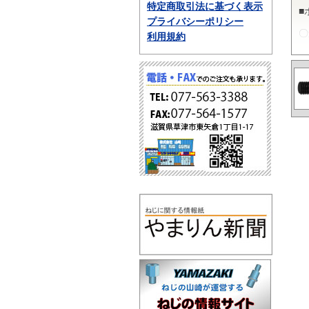
特定商取引法に基づく表示
■
プライバシーポリシー
〇
利用規約
ポ
性
動
■
〇
P
長
法
■
〇
ポ
チ
の
な