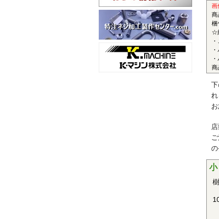
■
画
商
〇
梱
☆
半
・
レ
・
性
・
商
ど
■
下
れ
〇
お
結
性
店
ま
ご
の
■
小
〇
樹
結
性
1
車