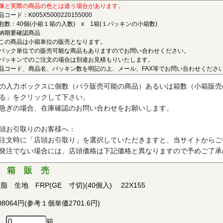
ポリエーテルエーテルケトン(PEEK)
像と実際の商品の色とは違う場合があります。
品コード：K005X5000220155000
連続使用温度180℃（UL認定温度）〇燃焼性UL94 V-0
包数：40個(小箱１箱の入数) x 1箱(１パッキンの小箱数)
納期要確認商品
結晶性の最高級性能を有するスーパーエンジニアリングプラスチック
この商品は小箱単位の販売となります。
ベルの耐薬品性を有し、PEEKを溶解する唯一の汎用化学品は濃硫酸だ
パック単位での販売可能な商品もありますのでお問い合わせください。
、耐燃性、耐加水分解性にも優れ、OA機器分野、自動車分野、ICウェ
パッキンでのご注文の場合は別途お見積もりいたします。
品コード、商品名、パッキン数を明記の上、メール、FAX等でお問い合わせくださ
で用いられています。PEEKはVictrex plcの日本における登録商標です
ポリプロピレン(PP)
の入力ボックスに個数（バラ販売可能の商品）あるいは箱数（小箱販売
る」をクリックして下さい。
連続使用温度115℃（UL認定温度）〇燃焼性UL94 V-2
急ぎの場合、在庫確認のお問い合わせをお願いします。
晶性の代表的な汎用プラスチックです。比重が0.9と汎用プラスチッ
、耐加水分解性、電気的特性にも優れ、応用範囲の広いプラスチックと
頭お引取りのお客様へ：
す。
注文時に「店頭お引取り」を選択していただきますと、当サイトからご
発注でない場合には、店頭価格は下記価格と異なりますので予めご了承
ポリアセタール(POM)
 箱 販 売
連続使用温度95℃（UL認定温度）〇燃焼性UL94 HB
脂 生地 FRP(GE 寸切)(40個入) 22X155
晶性のエンジニアリングプラスチックです。バランスの取れた機械的
で、耐クリープ性、摩擦摩耗特性、耐薬品性を備えていることから、金
08064円(参考１個単価2701.6円)
・各種機械・建材などの分野において広く用いられています。
箱