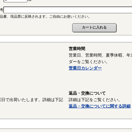
ポリアミド（ナイロン、PA）
考
連続使用温度PA6-65℃/PA66-75℃（UL認定温度）〇燃焼性UL94 V-2
品書、現品票に反映されます。ご自由にお使いください。
晶性のエンジニアリングプラスチックです。強靭な材料で摩擦係数が
潤滑性に優れています。耐油性、耐薬品性もよいので機械材料に最適な
ので設計上配慮しなければならないという問題点もあります。
ポリスライダー
営業時間
連続使用温度65℃（UL認定温度）〇燃焼性UL94 HB
営業日、営業時間、夏季休暇、年
れたポリアミドの性質を活かし組成中に黒鉛粒子を均一に分散させ、
ダーをご覧ください。
の表面に偏平状の黒鉛層となるよう製造されたものです。面圧によるク
営業日カレンダー
リープ性、摩擦・摩耗性に優れておりスラストワッシャーとして各種構
。
以上はサンコーインダストリー様資料抜粋）
返品・交換について
業日で出荷いたします。詳細は下記
詳細は下記をご覧ください。
面処理：生地
返品・交換についてに関する詳細
面処理を施していない、素材そのままの状態です。鉄の場合は生地の
は防錆油を塗布しています。また、ねじ業界では材質が鉄で熱処理をし
「生地」という場合があります。また熱処理後に黒色酸化皮膜を除去し
う場合があり、黒色酸化皮膜＋防錆油塗布のものも「生地」と呼ぶ場合