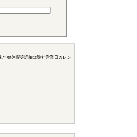
小さく、しかも耐摩耗性で、自
材料でありますが、吸湿性が高
末年始休暇等詳細は弊社営業日カレン
浮遊状態にある黒鉛粒子をテー
リープ変形はほとんどなく、耐
造用機器部品に用いられていま
状態では錆が発生するため、通
て黒色酸化皮膜を形成したもの
たあとに、表面処理の黒染めを
があります。