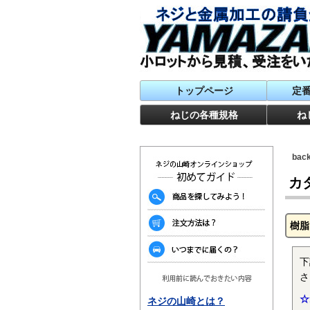
トップページ
定
ねじの各種規格
ね
ba
カ
樹脂
下
さ
☆
ネジの山崎とは？