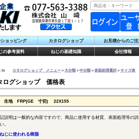
番ショッピング
カタログショップ
お見積からのご注
じの参考資料
ねじの基礎知識
会社情報
ck to
カタログショップ メニュー
＞
大分類
＞
中分類
＞
表面処理選択
＞
サイズ表
タログショップ 価格表
 生地 FRP(GE 寸切) 22X155
記説明は一般的な内容ですので、商品に使用する材質、表面処理等の詳
い。
ねじに使われる樹脂