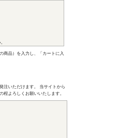
です。エンプラのなかでも最高
けです。また、耐熱性、耐摩耗
ハキャリア、LCD製造用治具な
い。
。
の商品）を入力し、「カートに入
クのなかでも最も軽く、耐薬品
して幅広い分野で用いられてい
発注いただけます。 当サイトから
の程よろしくお願いいたします。
性質を有し、かつ優れた耐疲労
属の代替品として電機・自動