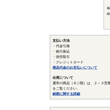
■
備
〇
納
結
己
い
■
支払い方法
〇
・代金引換
優
・銀行振込
プ
・掛売取引
ク
・クレジットカード
す
商品代金のお支払いについて
（
出荷について
通常の商品（ネジ類）は、２～３営
表
をご覧ください。
表
納期に関する詳細
常
を
行