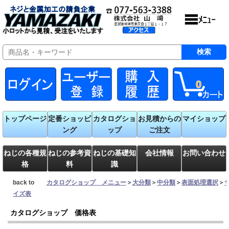
0
トップページ
定番ショッピ
カタログショ
お見積からの
マイショップ
ング
ップ
ご注文
ねじの各種規
ねじの参考資
ねじの基礎知
会社情報
お問い合わせ
格
料
識
back to
カタログショップ メニュー
＞
大分類
＞
中分類
＞
表面処理選択
＞
イズ表
カタログショップ 価格表