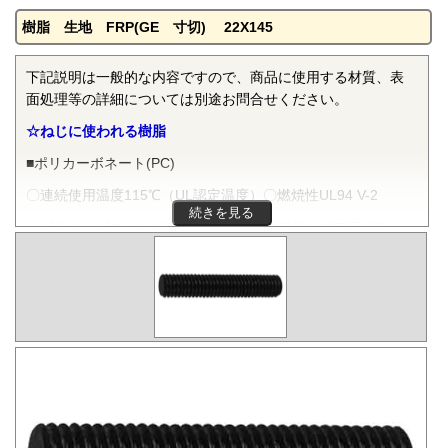
樹脂 生地 FRP(GE 寸切) 22X145
下記説明は一般的な内容ですので、商品に使用する材質、表
面処理等の詳細については別途お問合せください。
☆ねじに使われる樹脂
■ポリカーボネート(PC)
〇連続使用温度115℃（UL認定温度）〇燃焼性UL94 V-2
続きを見る
ポリカーボネートは非晶性のエンジニアリングプラスチッ
クです。抜群の耐衝撃性を有し、機械的特性、電気的特性な
どをバランスよく備え、かつ透明で自己消火性を示すことか
ら、電気・電子分野から自動車、医療分野にいたるまで、幅
広く用いられます。
■ポリフェニレンサルファイド(PPS)
〇連続使用温度200℃（UL認定温度）〇燃焼性UL94 V-0
PPSは結晶性のスーパーエンジニアリングプラスチックで
す。優れた耐熱性を有し、高温度雰囲気中で長時間使用して