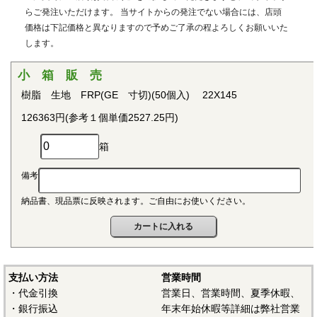
用治具などで用いられています。PEEKはVictrex plcの日本に
らご発注いただけます。 当サイトからの発注でない場合には、店頭
おける登録商標です。
価格は下記価格と異なりますので予めご了承の程よろしくお願いいた
します。
■ポリプロピレン(PP)
〇連続使用温度115℃（UL認定温度）〇燃焼性UL94 V-2
小 箱 販 売
結晶性の代表的な汎用プラスチックです。比重が0.9と汎用
樹脂 生地 FRP(GE 寸切)(50個入) 22X145
プラスチックのなかでも最も軽く、耐薬品性、耐加水分解
126363円(参考１個単価2527.25円)
性、電気的特性にも優れ、応用範囲の広いプラスチックとし
て幅広い分野で用いられています。
箱
■ポリアセタール(POM)
備考
〇連続使用温度95℃（UL認定温度）〇燃焼性UL94 HB
納品書、現品票に反映されます。ご自由にお使いください。
結晶性のエンジニアリングプラスチックです。バランスの
取れた機械的性質を有し、かつ優れた耐疲労性で、耐クリー
プ性、摩擦摩耗特性、耐薬品性を備えていることから、金属
の代替品として電機・自動車・各種機械・建材などの分野に
おいて広く用いられています。
支払い方法
営業時間
・代金引換
営業日、営業時間、夏季休暇、
■ポリアミド（ナイロン、PA）
・銀行振込
年末年始休暇等詳細は弊社営業
〇連続使用温度PA6-65℃/PA66-75℃（UL認定温度）〇燃焼性