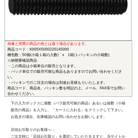
も物性劣化はほとんどありません。また、耐薬品性、機械的
特性、電気的特性、および寸法安定性にも優れ、電気・電子
部品、自動車部品、化学機械部品などに用いられています。
■ガラス繊維強化ポリアミドMXD6(RENY)
〇連続使用温度105℃（UL認定温度）〇燃焼性UL94 HB
画像と実際の商品の色とは違う場合があります。
ポリアミドMXD6をベースポリマーとし、ガラス繊維50%で
商品コード：K005X5000220145000
強化した結晶性のエンジニアリングプラスチックです。エン
梱包数：50個(小箱１箱の入数) x 1箱(１パッキンの小箱数)
プラの中で最も大きい強度・弾性率を有し、耐油性や耐熱性
☆納期要確認商品
にも優れることから、金属の代替材料として自動車等輸送機
・この商品は小箱単位の販売となります。
・パック単位での販売可能な商品もありますのでお問い合わせくださ
部品、一般機械、精密機械部品、電気・電子機器部品、土木
い。
建築用部材などの用いられています。
・パッキンでのご注文の場合は別途お見積もりいたします。
商品コード、商品名、パッキン数を明記の上、メール、FAX等でお問い
■ポリエーテルエーテルケトン(PEEK)
合わせください。
〇連続使用温度180℃（UL認定温度）〇燃焼性UL94 V-0
下の入力ボックスに個数（バラ販売可能の商品）あるいは箱数（小箱
半結晶性の最高級性能を有するスーパーエンジニアリング
販売の商品）を入力し、「カートに入れる」をクリックして下さい。
プラスチックです。エンプラのなかでも最高レベルの耐薬品
お急ぎの場合、在庫確認のお問い合わせをお願いします。
性を有し、PEEKを溶解する唯一の汎用化学品は濃硫酸だけで
す。また、耐熱性、耐摩耗性、耐燃性、耐加水分解性にも優
店頭お引取りのお客様へ：
れ、OA機器分野、自動車分野、ICウェハキャリア、LCD製造
ご注文時に「店頭お引取り」を選択していただきますと、当サイトか