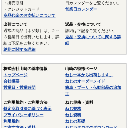
・掛売取引
日カレンダーをご覧ください。
UL94 V-2
・クレジットカード
営業日カレンダー
結晶性のエンジニアリングプラスチックです。強靭な材料
商品代金のお支払いについて
で摩擦係数が小さく、しかも耐摩耗性で、自己潤滑性に優れ
出荷について
返品・交換について
ています。耐油性、耐薬品性もよいので機械材料に最適な材
通常の商品（ネジ類）は、２～
詳細は下記をご覧ください。
料でありますが、吸湿性が高いので設計上配慮しなければな
３営業日で出荷いたします。詳
返品・交換についてに関する詳
らないという問題点もあります。
細は下記をご覧ください。
細
納期に関する詳細
■ポリスライダー
〇連続使用温度65℃（UL認定温度）〇燃焼性UL94 HB
優れたポリアミドの性質を活かし組成中に黒鉛粒子を均一
株式会社山崎の基本情報
山崎の特徴ページ
に分散させ、浮遊状態にある黒鉛粒子をテープの表面に偏平
トップページ
ねじ一本から出荷します。
状の黒鉛層となるよう製造されたものです。面圧によるクリ
会社概要
ねじのオーダーメイド
ープ変形はほとんどなく、耐クリープ性、摩擦・摩耗性に優
営業日・営業時間
歯車・プーリ・伝動部品の追加
れておりスラストワッシャーとして各種構造用機器部品に用
工
いられています。
ご利用規約・ご利用方法
ねじ規格・資料
（以上はサンコーインダストリー様資料抜粋）
特定商取引法に基づく表示
ねじ規格
プライバシーポリシー
ねじ資料
表面処理：生地
利用規約
ねじの基礎
表面処理を施していない、素材そのままの状態です。鉄の
ご注文方法・送料
ねじカタログのダウンロード