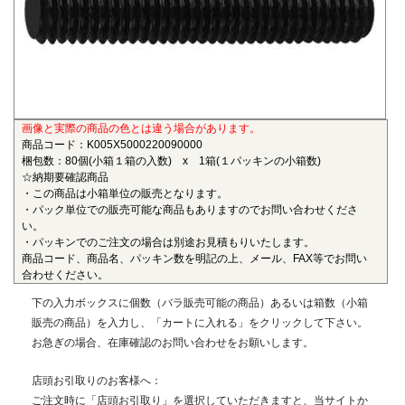
も物性劣化はほとんどありません。また、耐薬品性、機械的
特性、電気的特性、および寸法安定性にも優れ、電気・電子
部品、自動車部品、化学機械部品などに用いられています。
■ガラス繊維強化ポリアミドMXD6(RENY)
〇連続使用温度105℃（UL認定温度）〇燃焼性UL94 HB
画像と実際の商品の色とは違う場合があります。
ポリアミドMXD6をベースポリマーとし、ガラス繊維50%で
商品コード：K005X5000220090000
強化した結晶性のエンジニアリングプラスチックです。エン
梱包数：80個(小箱１箱の入数) x 1箱(１パッキンの小箱数)
プラの中で最も大きい強度・弾性率を有し、耐油性や耐熱性
☆納期要確認商品
にも優れることから、金属の代替材料として自動車等輸送機
・この商品は小箱単位の販売となります。
・パック単位での販売可能な商品もありますのでお問い合わせくださ
部品、一般機械、精密機械部品、電気・電子機器部品、土木
い。
建築用部材などの用いられています。
・パッキンでのご注文の場合は別途お見積もりいたします。
商品コード、商品名、パッキン数を明記の上、メール、FAX等でお問い
■ポリエーテルエーテルケトン(PEEK)
合わせください。
〇連続使用温度180℃（UL認定温度）〇燃焼性UL94 V-0
下の入力ボックスに個数（バラ販売可能の商品）あるいは箱数（小箱
半結晶性の最高級性能を有するスーパーエンジニアリング
販売の商品）を入力し、「カートに入れる」をクリックして下さい。
プラスチックです。エンプラのなかでも最高レベルの耐薬品
お急ぎの場合、在庫確認のお問い合わせをお願いします。
性を有し、PEEKを溶解する唯一の汎用化学品は濃硫酸だけで
す。また、耐熱性、耐摩耗性、耐燃性、耐加水分解性にも優
店頭お引取りのお客様へ：
れ、OA機器分野、自動車分野、ICウェハキャリア、LCD製造
ご注文時に「店頭お引取り」を選択していただきますと、当サイトか