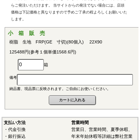
用治具などで用いられています。PEEKはVictrex plcの日本に
らご発注いただけます。 当サイトからの発注でない場合には、店頭
おける登録商標です。
価格は下記価格と異なりますので予めご了承の程よろしくお願いいた
します。
■ポリプロピレン(PP)
〇連続使用温度115℃（UL認定温度）〇燃焼性UL94 V-2
小 箱 販 売
結晶性の代表的な汎用プラスチックです。比重が0.9と汎用
樹脂 生地 FRP(GE 寸切)(80個入) 22X90
プラスチックのなかでも最も軽く、耐薬品性、耐加水分解
125488円(参考１個単価1568.6円)
性、電気的特性にも優れ、応用範囲の広いプラスチックとし
て幅広い分野で用いられています。
箱
■ポリアセタール(POM)
備考
〇連続使用温度95℃（UL認定温度）〇燃焼性UL94 HB
納品書、現品票に反映されます。ご自由にお使いください。
結晶性のエンジニアリングプラスチックです。バランスの
取れた機械的性質を有し、かつ優れた耐疲労性で、耐クリー
プ性、摩擦摩耗特性、耐薬品性を備えていることから、金属
の代替品として電機・自動車・各種機械・建材などの分野に
おいて広く用いられています。
支払い方法
営業時間
・代金引換
営業日、営業時間、夏季休暇、
■ポリアミド（ナイロン、PA）
・銀行振込
年末年始休暇等詳細は弊社営業
〇連続使用温度PA6-65℃/PA66-75℃（UL認定温度）〇燃焼性