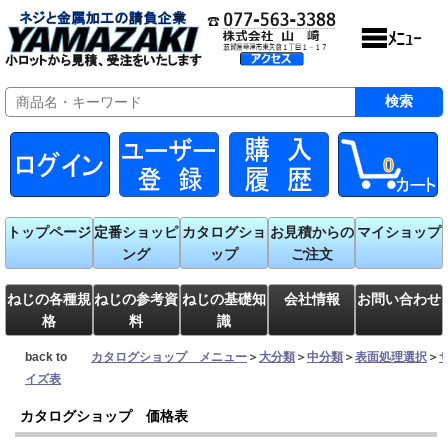
0
トップページ
定番ショッピ
カタログショ
お見積からの
マイショップ
ング
ップ
ご注文
ねじの各種規
ねじの参考資
ねじの基礎知
会社情報
お問い合わせ
格
料
識
back to
カタログショップ メニュー
＞
大分類
＞
中分類
＞
表面処理選択
＞
イズ表
カタログショップ 価格表