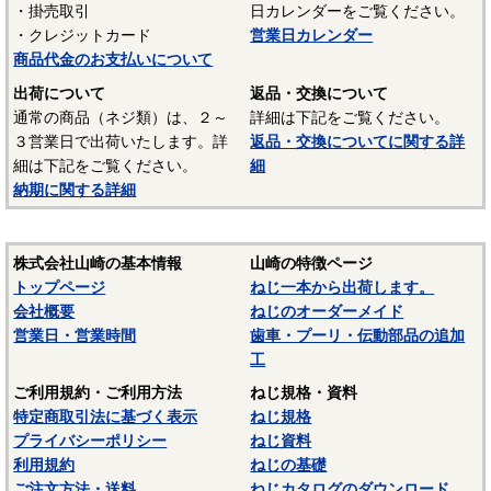
・掛売取引
日カレンダーをご覧ください。
UL94 V-2
・クレジットカード
営業日カレンダー
結晶性のエンジニアリングプラスチックです。強靭な材料
商品代金のお支払いについて
で摩擦係数が小さく、しかも耐摩耗性で、自己潤滑性に優れ
出荷について
返品・交換について
ています。耐油性、耐薬品性もよいので機械材料に最適な材
通常の商品（ネジ類）は、２～
詳細は下記をご覧ください。
料でありますが、吸湿性が高いので設計上配慮しなければな
３営業日で出荷いたします。詳
返品・交換についてに関する詳
らないという問題点もあります。
細は下記をご覧ください。
細
納期に関する詳細
■ポリスライダー
〇連続使用温度65℃（UL認定温度）〇燃焼性UL94 HB
優れたポリアミドの性質を活かし組成中に黒鉛粒子を均一
株式会社山崎の基本情報
山崎の特徴ページ
に分散させ、浮遊状態にある黒鉛粒子をテープの表面に偏平
トップページ
ねじ一本から出荷します。
状の黒鉛層となるよう製造されたものです。面圧によるクリ
会社概要
ねじのオーダーメイド
ープ変形はほとんどなく、耐クリープ性、摩擦・摩耗性に優
営業日・営業時間
歯車・プーリ・伝動部品の追加
れておりスラストワッシャーとして各種構造用機器部品に用
工
いられています。
ご利用規約・ご利用方法
ねじ規格・資料
（以上はサンコーインダストリー様資料抜粋）
特定商取引法に基づく表示
ねじ規格
プライバシーポリシー
ねじ資料
表面処理：生地
利用規約
ねじの基礎
表面処理を施していない、素材そのままの状態です。鉄の
ご注文方法・送料
ねじカタログのダウンロード