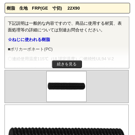
樹脂 生地 FRP(GE 寸切) 22X90
下記説明は一般的な内容ですので、商品に使用する材質、表
面処理等の詳細については別途お問合せください。
☆ねじに使われる樹脂
■ポリカーボネート(PC)
〇連続使用温度115℃（UL認定温度）〇燃焼性UL94 V-2
続きを見る
ポリカーボネートは非晶性のエンジニアリングプラスチッ
クです。抜群の耐衝撃性を有し、機械的特性、電気的特性な
どをバランスよく備え、かつ透明で自己消火性を示すことか
ら、電気・電子分野から自動車、医療分野にいたるまで、幅
広く用いられます。
■ポリフェニレンサルファイド(PPS)
〇連続使用温度200℃（UL認定温度）〇燃焼性UL94 V-0
PPSは結晶性のスーパーエンジニアリングプラスチックで
す。優れた耐熱性を有し、高温度雰囲気中で長時間使用して