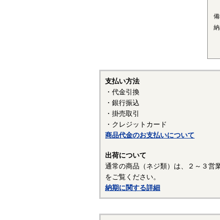
■
備
〇
納
結
己
い
■
支払い方法
〇
・代金引換
優
・銀行振込
プ
・掛売取引
ク
・クレジットカード
す
商品代金のお支払いについて
（
出荷について
通常の商品（ネジ類）は、２～３営
表
をご覧ください。
表
納期に関する詳細
常
を
行