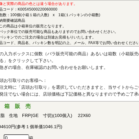
ポリエーテルエーテルケトン(PEEK)
像と実際の商品の色とは違う場合があります。
品コード：K005X5000220060000
連続使用温度180℃（UL認定温度）〇燃焼性UL94 V-0
包数：100個(小箱１箱の入数) x 1箱(１パッキンの小箱数)
納期要確認商品
結晶性の最高級性能を有するスーパーエンジニアリングプラスチック
この商品は小箱単位の販売となります。
ベルの耐薬品性を有し、PEEKを溶解する唯一の汎用化学品は濃硫酸だ
パック単位での販売可能な商品もありますのでお問い合わせください。
、耐燃性、耐加水分解性にも優れ、OA機器分野、自動車分野、ICウェ
パッキンでのご注文の場合は別途お見積もりいたします。
品コード、商品名、パッキン数を明記の上、メール、FAX等でお問い合わせくださ
で用いられています。PEEKはVictrex plcの日本における登録商標です
ポリプロピレン(PP)
の入力ボックスに個数（バラ販売可能の商品）あるいは箱数（小箱販売
る」をクリックして下さい。
連続使用温度115℃（UL認定温度）〇燃焼性UL94 V-2
急ぎの場合、在庫確認のお問い合わせをお願いします。
晶性の代表的な汎用プラスチックです。比重が0.9と汎用プラスチッ
、耐加水分解性、電気的特性にも優れ、応用範囲の広いプラスチックと
頭お引取りのお客様へ：
す。
注文時に「店頭お引取り」を選択していただきますと、当サイトからご
発注でない場合には、店頭価格は下記価格と異なりますので予めご了承
ポリアセタール(POM)
 箱 販 売
連続使用温度95℃（UL認定温度）〇燃焼性UL94 HB
脂 生地 FRP(GE 寸切)(100個入) 22X60
晶性のエンジニアリングプラスチックです。バランスの取れた機械的
で、耐クリープ性、摩擦摩耗特性、耐薬品性を備えていることから、金
04610円(参考１個単価1046.1円)
・各種機械・建材などの分野において広く用いられています。
箱