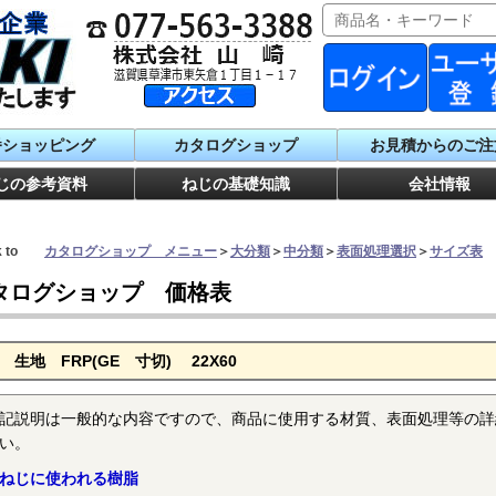
番ショッピング
カタログショップ
お見積からのご注
じの参考資料
ねじの基礎知識
会社情報
ck to
カタログショップ メニュー
＞
大分類
＞
中分類
＞
表面処理選択
＞
サイズ表
タログショップ 価格表
 生地 FRP(GE 寸切) 22X60
記説明は一般的な内容ですので、商品に使用する材質、表面処理等の詳
い。
ねじに使われる樹脂