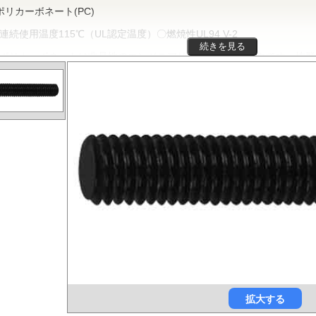
ポリカーボネート(PC)
連続使用温度115℃（UL認定温度）〇燃焼性UL94 V-2
続きを見る
リカーボネートは非晶性のエンジニアリングプラスチックです。抜群
、電気的特性などをバランスよく備え、かつ透明で自己消火性を示すこ
車、医療分野にいたるまで、幅広く用いられます。
ポリフェニレンサルファイド(PPS)
連続使用温度200℃（UL認定温度）〇燃焼性UL94 V-0
PSは結晶性のスーパーエンジニアリングプラスチックです。優れた耐
時間使用しても物性劣化はほとんどありません。また、耐薬品性、機械
安定性にも優れ、電気・電子部品、自動車部品、化学機械部品などに用
ガラス繊維強化ポリアミドMXD6(RENY)
連続使用温度105℃（UL認定温度）〇燃焼性UL94 HB
リアミドMXD6をベースポリマーとし、ガラス繊維50%で強化した
ックです。エンプラの中で最も大きい強度・弾性率を有し、耐油性や耐
代替材料として自動車等輸送機部品、一般機械、精密機械部品、電気・
拡大する
どの用いられています。