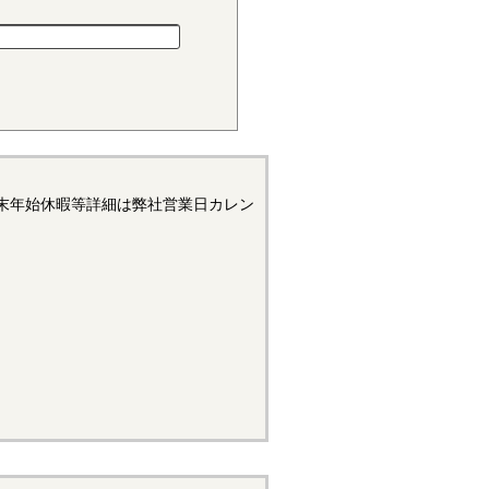
小さく、しかも耐摩耗性で、自
材料でありますが、吸湿性が高
末年始休暇等詳細は弊社営業日カレン
浮遊状態にある黒鉛粒子をテー
リープ変形はほとんどなく、耐
造用機器部品に用いられていま
状態では錆が発生するため、通
て黒色酸化皮膜を形成したもの
たあとに、表面処理の黒染めを
があります。