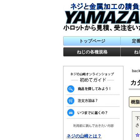
トップページ
定
ねじの各種規格
ね
ba
カ
樹脂
下
さ
☆
ネジの山崎とは？