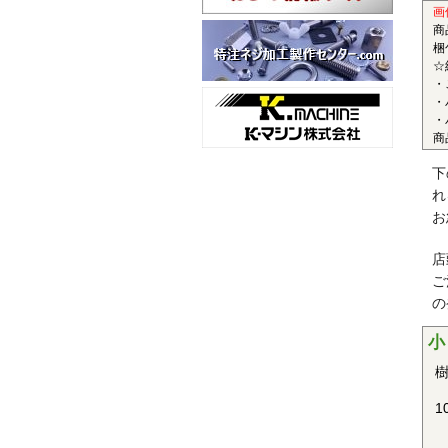
■
画
商
〇
梱
☆
半
・
レ
・
性
・
商
ど
■
下
れ
〇
お
結
性
店
ま
ご
の
■
小
〇
樹
結
性
1
車