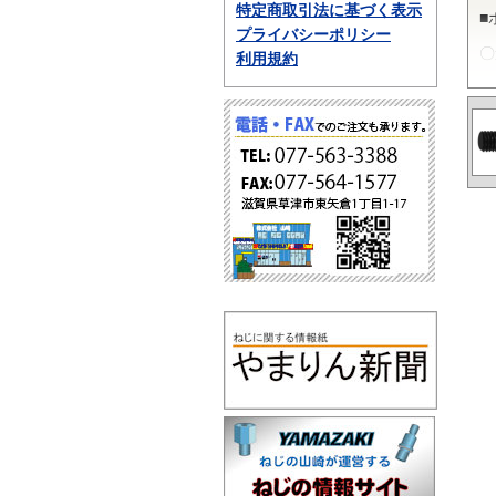
特定商取引法に基づく表示
■
プライバシーポリシー
〇
利用規約
ポ
性
動
■
〇
P
長
法
■
〇
ポ
チ
の
な