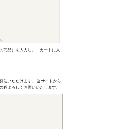
です。エンプラのなかでも最高
けです。また、耐熱性、耐摩耗
ハキャリア、LCD製造用治具な
い。
。
の商品）を入力し、「カートに入
クのなかでも最も軽く、耐薬品
して幅広い分野で用いられてい
発注いただけます。 当サイトから
の程よろしくお願いいたします。
性質を有し、かつ優れた耐疲労
属の代替品として電機・自動