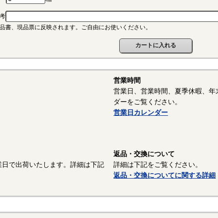
ポリアミド（ナイロン、PA）
考
連続使用温度PA6-65℃/PA66-75℃（UL認定温度）〇燃焼性UL94 V-2
品書、現品票に反映されます。ご自由にお使いください。
晶性のエンジニアリングプラスチックです。強靭な材料で摩擦係数が
潤滑性に優れています。耐油性、耐薬品性もよいので機械材料に最適な
ので設計上配慮しなければならないという問題点もあります。
ポリスライダー
営業時間
連続使用温度65℃（UL認定温度）〇燃焼性UL94 HB
営業日、営業時間、夏季休暇、年
れたポリアミドの性質を活かし組成中に黒鉛粒子を均一に分散させ、
ダーをご覧ください。
の表面に偏平状の黒鉛層となるよう製造されたものです。面圧によるク
営業日カレンダー
リープ性、摩擦・摩耗性に優れておりスラストワッシャーとして各種構
。
以上はサンコーインダストリー様資料抜粋）
返品・交換について
業日で出荷いたします。詳細は下記
詳細は下記をご覧ください。
面処理：生地
返品・交換についてに関する詳細
面処理を施していない、素材そのままの状態です。鉄の場合は生地の
は防錆油を塗布しています。また、ねじ業界では材質が鉄で熱処理をし
「生地」という場合があります。また熱処理後に黒色酸化皮膜を除去し
う場合があり、黒色酸化皮膜＋防錆油塗布のものも「生地」と呼ぶ場合