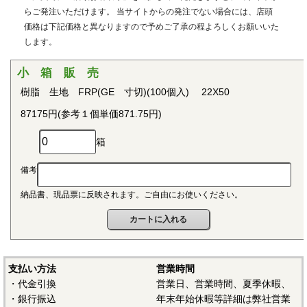
用治具などで用いられています。PEEKはVictrex plcの日本に
らご発注いただけます。 当サイトからの発注でない場合には、店頭
おける登録商標です。
価格は下記価格と異なりますので予めご了承の程よろしくお願いいた
します。
■ポリプロピレン(PP)
〇連続使用温度115℃（UL認定温度）〇燃焼性UL94 V-2
小 箱 販 売
結晶性の代表的な汎用プラスチックです。比重が0.9と汎用
樹脂 生地 FRP(GE 寸切)(100個入) 22X50
プラスチックのなかでも最も軽く、耐薬品性、耐加水分解
87175円(参考１個単価871.75円)
性、電気的特性にも優れ、応用範囲の広いプラスチックとし
て幅広い分野で用いられています。
箱
■ポリアセタール(POM)
備考
〇連続使用温度95℃（UL認定温度）〇燃焼性UL94 HB
納品書、現品票に反映されます。ご自由にお使いください。
結晶性のエンジニアリングプラスチックです。バランスの
取れた機械的性質を有し、かつ優れた耐疲労性で、耐クリー
プ性、摩擦摩耗特性、耐薬品性を備えていることから、金属
の代替品として電機・自動車・各種機械・建材などの分野に
おいて広く用いられています。
支払い方法
営業時間
・代金引換
営業日、営業時間、夏季休暇、
■ポリアミド（ナイロン、PA）
・銀行振込
年末年始休暇等詳細は弊社営業
〇連続使用温度PA6-65℃/PA66-75℃（UL認定温度）〇燃焼性