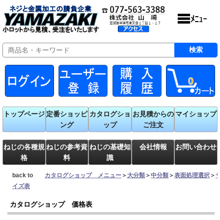
0
トップページ
定番ショッピ
カタログショ
お見積からの
マイショップ
ング
ップ
ご注文
ねじの各種規
ねじの参考資
ねじの基礎知
会社情報
お問い合わせ
格
料
識
back to
カタログショップ メニュー
＞
大分類
＞
中分類
＞
表面処理選択
＞
イズ表
カタログショップ 価格表