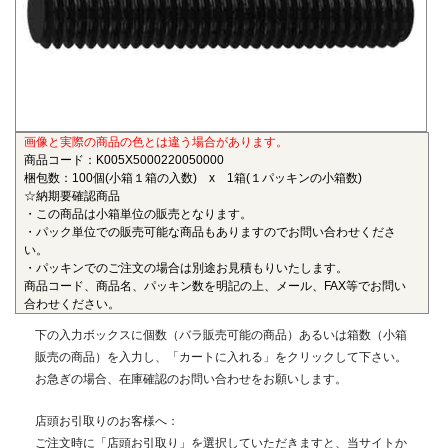
も物性劣化はほとんどありません。また、耐薬品性、機械的
特性、電気的特性、および寸法安定性にも優れ、電気・電子
部品、自動車部品、化学機械部品などに用いられています。
■ガラス繊維強化ポリアミドMXD6(RENY)
〇連続使用温度105℃（UL認定温度）〇燃焼性UL94 HB
画像と実際の商品の色とは違う場合があります。
ポリアミドMXD6をベースポリマーとし、ガラス繊維50%で
商品コード：K005X5000220050000
強化した結晶性のエンジニアリングプラスチックです。エン
梱包数：100個(小箱１箱の入数) x 1箱(１パッキンの小箱数)
プラの中で最も大きい強度・弾性率を有し、耐油性や耐熱性
☆納期要確認商品
にも優れることから、金属の代替材料として自動車等輸送機
・この商品は小箱単位の販売となります。
・パック単位での販売可能な商品もありますのでお問い合わせくださ
部品、一般機械、精密機械部品、電気・電子機器部品、土木
い。
建築用部材などの用いられています。
・パッキンでのご注文の場合は別途お見積もりいたします。
商品コード、商品名、パッキン数を明記の上、メール、FAX等でお問い
■ポリエーテルエーテルケトン(PEEK)
合わせください。
〇連続使用温度180℃（UL認定温度）〇燃焼性UL94 V-0
下の入力ボックスに個数（バラ販売可能の商品）あるいは箱数（小箱
半結晶性の最高級性能を有するスーパーエンジニアリング
販売の商品）を入力し、「カートに入れる」をクリックして下さい。
プラスチックです。エンプラのなかでも最高レベルの耐薬品
お急ぎの場合、在庫確認のお問い合わせをお願いします。
性を有し、PEEKを溶解する唯一の汎用化学品は濃硫酸だけで
す。また、耐熱性、耐摩耗性、耐燃性、耐加水分解性にも優
店頭お引取りのお客様へ：
れ、OA機器分野、自動車分野、ICウェハキャリア、LCD製造
ご注文時に「店頭お引取り」を選択していただきますと、当サイトか