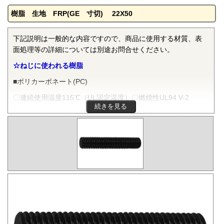
樹脂 生地 FRP(GE 寸切) 22X50
下記説明は一般的な内容ですので、商品に使用する材質、表
面処理等の詳細については別途お問合せください。
☆ねじに使われる樹脂
■ポリカーボネート(PC)
〇連続使用温度115℃（UL認定温度）〇燃焼性UL94 V-2
続きを見る
ポリカーボネートは非晶性のエンジニアリングプラスチッ
クです。抜群の耐衝撃性を有し、機械的特性、電気的特性な
どをバランスよく備え、かつ透明で自己消火性を示すことか
ら、電気・電子分野から自動車、医療分野にいたるまで、幅
広く用いられます。
■ポリフェニレンサルファイド(PPS)
〇連続使用温度200℃（UL認定温度）〇燃焼性UL94 V-0
PPSは結晶性のスーパーエンジニアリングプラスチックで
す。優れた耐熱性を有し、高温度雰囲気中で長時間使用して