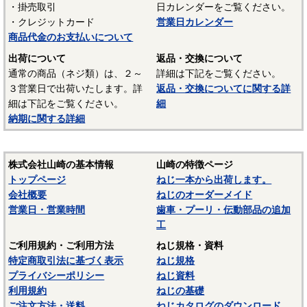
・掛売取引
日カレンダーをご覧ください。
UL94 V-2
・クレジットカード
営業日カレンダー
結晶性のエンジニアリングプラスチックです。強靭な材料
商品代金のお支払いについて
で摩擦係数が小さく、しかも耐摩耗性で、自己潤滑性に優れ
出荷について
返品・交換について
ています。耐油性、耐薬品性もよいので機械材料に最適な材
通常の商品（ネジ類）は、２～
詳細は下記をご覧ください。
料でありますが、吸湿性が高いので設計上配慮しなければな
３営業日で出荷いたします。詳
返品・交換についてに関する詳
らないという問題点もあります。
細は下記をご覧ください。
細
納期に関する詳細
■ポリスライダー
〇連続使用温度65℃（UL認定温度）〇燃焼性UL94 HB
優れたポリアミドの性質を活かし組成中に黒鉛粒子を均一
株式会社山崎の基本情報
山崎の特徴ページ
に分散させ、浮遊状態にある黒鉛粒子をテープの表面に偏平
トップページ
ねじ一本から出荷します。
状の黒鉛層となるよう製造されたものです。面圧によるクリ
会社概要
ねじのオーダーメイド
ープ変形はほとんどなく、耐クリープ性、摩擦・摩耗性に優
営業日・営業時間
歯車・プーリ・伝動部品の追加
れておりスラストワッシャーとして各種構造用機器部品に用
工
いられています。
ご利用規約・ご利用方法
ねじ規格・資料
（以上はサンコーインダストリー様資料抜粋）
特定商取引法に基づく表示
ねじ規格
プライバシーポリシー
ねじ資料
表面処理：生地
利用規約
ねじの基礎
表面処理を施していない、素材そのままの状態です。鉄の
ご注文方法・送料
ねじカタログのダウンロード