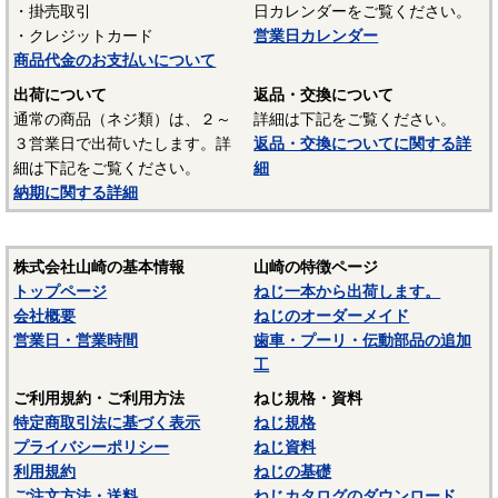
・掛売取引
日カレンダーをご覧ください。
UL94 V-2
・クレジットカード
営業日カレンダー
結晶性のエンジニアリングプラスチックです。強靭な材料
商品代金のお支払いについて
で摩擦係数が小さく、しかも耐摩耗性で、自己潤滑性に優れ
出荷について
返品・交換について
ています。耐油性、耐薬品性もよいので機械材料に最適な材
通常の商品（ネジ類）は、２～
詳細は下記をご覧ください。
料でありますが、吸湿性が高いので設計上配慮しなければな
３営業日で出荷いたします。詳
返品・交換についてに関する詳
らないという問題点もあります。
細は下記をご覧ください。
細
納期に関する詳細
■ポリスライダー
〇連続使用温度65℃（UL認定温度）〇燃焼性UL94 HB
優れたポリアミドの性質を活かし組成中に黒鉛粒子を均一
株式会社山崎の基本情報
山崎の特徴ページ
に分散させ、浮遊状態にある黒鉛粒子をテープの表面に偏平
トップページ
ねじ一本から出荷します。
状の黒鉛層となるよう製造されたものです。面圧によるクリ
会社概要
ねじのオーダーメイド
ープ変形はほとんどなく、耐クリープ性、摩擦・摩耗性に優
営業日・営業時間
歯車・プーリ・伝動部品の追加
れておりスラストワッシャーとして各種構造用機器部品に用
工
いられています。
ご利用規約・ご利用方法
ねじ規格・資料
（以上はサンコーインダストリー様資料抜粋）
特定商取引法に基づく表示
ねじ規格
プライバシーポリシー
ねじ資料
表面処理：生地
利用規約
ねじの基礎
表面処理を施していない、素材そのままの状態です。鉄の
ご注文方法・送料
ねじカタログのダウンロード