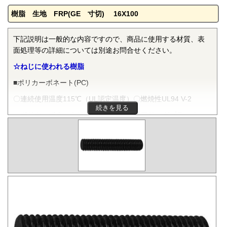
樹脂 生地 FRP(GE 寸切) 16X100
下記説明は一般的な内容ですので、商品に使用する材質、表
面処理等の詳細については別途お問合せください。
☆ねじに使われる樹脂
■ポリカーボネート(PC)
〇連続使用温度115℃（UL認定温度）〇燃焼性UL94 V-2
続きを見る
ポリカーボネートは非晶性のエンジニアリングプラスチッ
クです。抜群の耐衝撃性を有し、機械的特性、電気的特性な
どをバランスよく備え、かつ透明で自己消火性を示すことか
ら、電気・電子分野から自動車、医療分野にいたるまで、幅
広く用いられます。
■ポリフェニレンサルファイド(PPS)
〇連続使用温度200℃（UL認定温度）〇燃焼性UL94 V-0
PPSは結晶性のスーパーエンジニアリングプラスチックで
す。優れた耐熱性を有し、高温度雰囲気中で長時間使用して