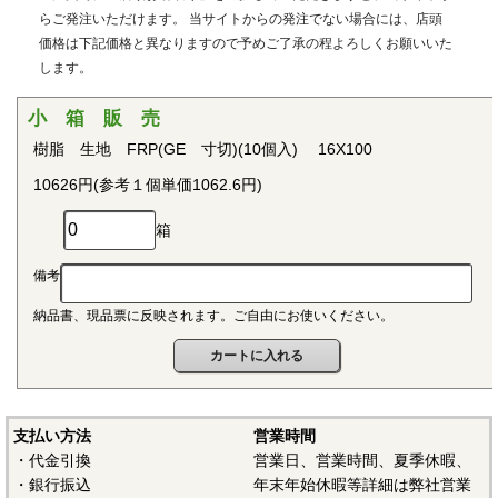
用治具などで用いられています。PEEKはVictrex plcの日本に
らご発注いただけます。 当サイトからの発注でない場合には、店頭
おける登録商標です。
価格は下記価格と異なりますので予めご了承の程よろしくお願いいた
します。
■ポリプロピレン(PP)
〇連続使用温度115℃（UL認定温度）〇燃焼性UL94 V-2
小 箱 販 売
結晶性の代表的な汎用プラスチックです。比重が0.9と汎用
樹脂 生地 FRP(GE 寸切)(10個入) 16X100
プラスチックのなかでも最も軽く、耐薬品性、耐加水分解
10626円(参考１個単価1062.6円)
性、電気的特性にも優れ、応用範囲の広いプラスチックとし
て幅広い分野で用いられています。
箱
■ポリアセタール(POM)
備考
〇連続使用温度95℃（UL認定温度）〇燃焼性UL94 HB
納品書、現品票に反映されます。ご自由にお使いください。
結晶性のエンジニアリングプラスチックです。バランスの
取れた機械的性質を有し、かつ優れた耐疲労性で、耐クリー
プ性、摩擦摩耗特性、耐薬品性を備えていることから、金属
の代替品として電機・自動車・各種機械・建材などの分野に
おいて広く用いられています。
支払い方法
営業時間
・代金引換
営業日、営業時間、夏季休暇、
■ポリアミド（ナイロン、PA）
・銀行振込
年末年始休暇等詳細は弊社営業
〇連続使用温度PA6-65℃/PA66-75℃（UL認定温度）〇燃焼性