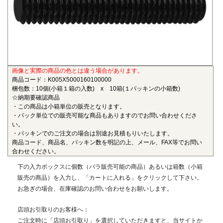
も物性劣化はほとんどありません。また、耐薬品性、機械的
特性、電気的特性、および寸法安定性にも優れ、電気・電子
部品、自動車部品、化学機械部品などに用いられています。
■ガラス繊維強化ポリアミドMXD6(RENY)
〇連続使用温度105℃（UL認定温度）〇燃焼性UL94 HB
画像と実際の商品の色とは違う場合があります。
ポリアミドMXD6をベースポリマーとし、ガラス繊維50%で
商品コード：K005X5000160100000
強化した結晶性のエンジニアリングプラスチックです。エン
梱包数：10個(小箱１箱の入数) x 10箱(１パッキンの小箱数)
プラの中で最も大きい強度・弾性率を有し、耐油性や耐熱性
☆納期要確認商品
にも優れることから、金属の代替材料として自動車等輸送機
・この商品は小箱単位の販売となります。
・パック単位での販売可能な商品もありますのでお問い合わせくださ
部品、一般機械、精密機械部品、電気・電子機器部品、土木
い。
建築用部材などの用いられています。
・パッキンでのご注文の場合は別途お見積もりいたします。
商品コード、商品名、パッキン数を明記の上、メール、FAX等でお問い
■ポリエーテルエーテルケトン(PEEK)
合わせください。
〇連続使用温度180℃（UL認定温度）〇燃焼性UL94 V-0
下の入力ボックスに個数（バラ販売可能の商品）あるいは箱数（小箱
半結晶性の最高級性能を有するスーパーエンジニアリング
販売の商品）を入力し、「カートに入れる」をクリックして下さい。
プラスチックです。エンプラのなかでも最高レベルの耐薬品
お急ぎの場合、在庫確認のお問い合わせをお願いします。
性を有し、PEEKを溶解する唯一の汎用化学品は濃硫酸だけで
す。また、耐熱性、耐摩耗性、耐燃性、耐加水分解性にも優
店頭お引取りのお客様へ：
れ、OA機器分野、自動車分野、ICウェハキャリア、LCD製造
ご注文時に「店頭お引取り」を選択していただきますと、当サイトか