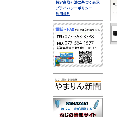
特定商取引法に基づく表示
■
プライバシーポリシー
〇
利用規約
ポ
性
動
■
〇
P
長
法
■
〇
ポ
チ
の
な