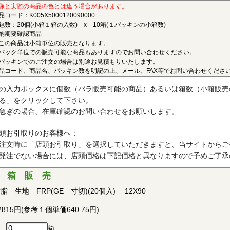
ポリエーテルエーテルケトン(PEEK)
像と実際の商品の色とは違う場合があります。
品コード：K005X5000120090000
連続使用温度180℃（UL認定温度）〇燃焼性UL94 V-0
包数：20個(小箱１箱の入数) x 10箱(１パッキンの小箱数)
納期要確認商品
結晶性の最高級性能を有するスーパーエンジニアリングプラスチック
この商品は小箱単位の販売となります。
ベルの耐薬品性を有し、PEEKを溶解する唯一の汎用化学品は濃硫酸だ
パック単位での販売可能な商品もありますのでお問い合わせください。
、耐燃性、耐加水分解性にも優れ、OA機器分野、自動車分野、ICウェ
パッキンでのご注文の場合は別途お見積もりいたします。
品コード、商品名、パッキン数を明記の上、メール、FAX等でお問い合わせくださ
で用いられています。PEEKはVictrex plcの日本における登録商標です
ポリプロピレン(PP)
の入力ボックスに個数（バラ販売可能の商品）あるいは箱数（小箱販売
る」をクリックして下さい。
連続使用温度115℃（UL認定温度）〇燃焼性UL94 V-2
急ぎの場合、在庫確認のお問い合わせをお願いします。
晶性の代表的な汎用プラスチックです。比重が0.9と汎用プラスチッ
、耐加水分解性、電気的特性にも優れ、応用範囲の広いプラスチックと
頭お引取りのお客様へ：
す。
注文時に「店頭お引取り」を選択していただきますと、当サイトからご
発注でない場合には、店頭価格は下記価格と異なりますので予めご了承
ポリアセタール(POM)
 箱 販 売
連続使用温度95℃（UL認定温度）〇燃焼性UL94 HB
脂 生地 FRP(GE 寸切)(20個入) 12X90
晶性のエンジニアリングプラスチックです。バランスの取れた機械的
で、耐クリープ性、摩擦摩耗特性、耐薬品性を備えていることから、金
2815円(参考１個単価640.75円)
・各種機械・建材などの分野において広く用いられています。
箱