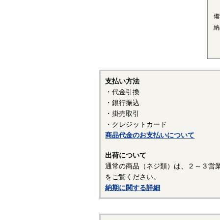
■
備
〇
納
結
己
い
■
支払い方法
〇
・代金引換
優
・銀行振込
プ
・掛売取引
ク
・クレジットカード
す
商品代金のお支払いについて
（
出荷について
通常の商品（ネジ類）は、２～３営
表
をご覧ください。
表
納期に関する詳細
常
を
行