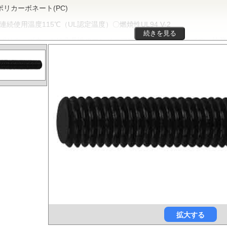
ポリカーボネート(PC)
連続使用温度115℃（UL認定温度）〇燃焼性UL94 V-2
続きを見る
リカーボネートは非晶性のエンジニアリングプラスチックです。抜群
、電気的特性などをバランスよく備え、かつ透明で自己消火性を示すこ
車、医療分野にいたるまで、幅広く用いられます。
ポリフェニレンサルファイド(PPS)
連続使用温度200℃（UL認定温度）〇燃焼性UL94 V-0
PSは結晶性のスーパーエンジニアリングプラスチックです。優れた耐
時間使用しても物性劣化はほとんどありません。また、耐薬品性、機械
安定性にも優れ、電気・電子部品、自動車部品、化学機械部品などに用
ガラス繊維強化ポリアミドMXD6(RENY)
連続使用温度105℃（UL認定温度）〇燃焼性UL94 HB
リアミドMXD6をベースポリマーとし、ガラス繊維50%で強化した
ックです。エンプラの中で最も大きい強度・弾性率を有し、耐油性や耐
代替材料として自動車等輸送機部品、一般機械、精密機械部品、電気・
拡大する
どの用いられています。