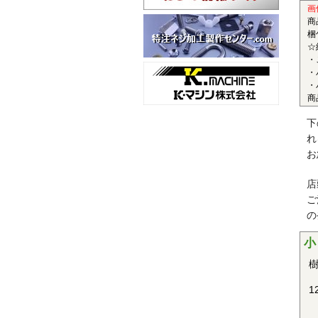
■
画
商
〇
梱
☆
半
・
レ
・
性
・
商
ど
■
下
れ
〇
お
結
性
店
ま
ご
の
■
小
〇
樹
結
性
1
車