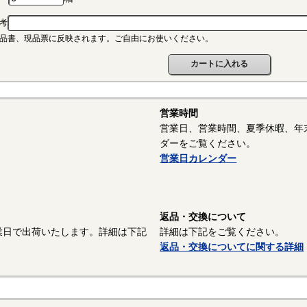
ポリアミド（ナイロン、PA）
考
連続使用温度PA6-65℃/PA66-75℃（UL認定温度）〇燃焼性UL94 V-2
品書、現品票に反映されます。ご自由にお使いください。
晶性のエンジニアリングプラスチックです。強靭な材料で摩擦係数が
潤滑性に優れています。耐油性、耐薬品性もよいので機械材料に最適な
ので設計上配慮しなければならないという問題点もあります。
ポリスライダー
営業時間
連続使用温度65℃（UL認定温度）〇燃焼性UL94 HB
営業日、営業時間、夏季休暇、年
れたポリアミドの性質を活かし組成中に黒鉛粒子を均一に分散させ、
ダーをご覧ください。
の表面に偏平状の黒鉛層となるよう製造されたものです。面圧によるク
営業日カレンダー
リープ性、摩擦・摩耗性に優れておりスラストワッシャーとして各種構
。
以上はサンコーインダストリー様資料抜粋）
返品・交換について
業日で出荷いたします。詳細は下記
詳細は下記をご覧ください。
面処理：生地
返品・交換についてに関する詳細
面処理を施していない、素材そのままの状態です。鉄の場合は生地の
は防錆油を塗布しています。また、ねじ業界では材質が鉄で熱処理をし
「生地」という場合があります。また熱処理後に黒色酸化皮膜を除去し
う場合があり、黒色酸化皮膜＋防錆油塗布のものも「生地」と呼ぶ場合