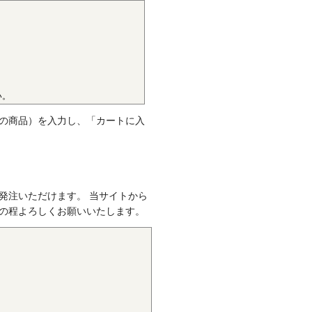
です。エンプラのなかでも最高
けです。また、耐熱性、耐摩耗
ハキャリア、LCD製造用治具な
い。
。
の商品）を入力し、「カートに入
クのなかでも最も軽く、耐薬品
して幅広い分野で用いられてい
発注いただけます。 当サイトから
の程よろしくお願いいたします。
性質を有し、かつ優れた耐疲労
属の代替品として電機・自動