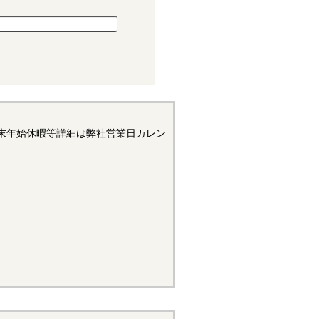
小さく、しかも耐摩耗性で、自
材料でありますが、吸湿性が高
末年始休暇等詳細は弊社営業日カレン
浮遊状態にある黒鉛粒子をテー
リープ変形はほとんどなく、耐
造用機器部品に用いられていま
状態では錆が発生するため、通
て黒色酸化皮膜を形成したもの
たあとに、表面処理の黒染めを
があります。