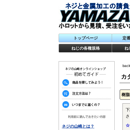
トップページ
定
ねじの各種規格
ね
ba
カ
樹脂
下
さ
☆
ネジの山崎とは？