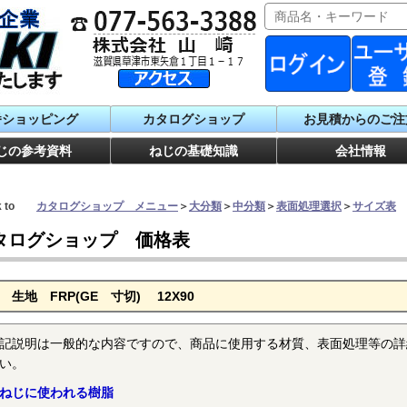
番ショッピング
カタログショップ
お見積からのご注
じの参考資料
ねじの基礎知識
会社情報
ck to
カタログショップ メニュー
＞
大分類
＞
中分類
＞
表面処理選択
＞
サイズ表
タログショップ 価格表
 生地 FRP(GE 寸切) 12X90
記説明は一般的な内容ですので、商品に使用する材質、表面処理等の詳
い。
ねじに使われる樹脂