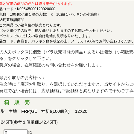
ポリエーテルエーテルケトン(PEEK)
像と実際の商品の色とは違う場合があります。
品コード：K005X5000120020000
連続使用温度180℃（UL認定温度）〇燃焼性UL94 V-0
包数：100個(小箱１箱の入数) x 10箱(１パッキンの小箱数)
納期要確認商品
結晶性の最高級性能を有するスーパーエンジニアリングプラスチック
この商品は小箱単位の販売となります。
ベルの耐薬品性を有し、PEEKを溶解する唯一の汎用化学品は濃硫酸だ
パック単位での販売可能な商品もありますのでお問い合わせください。
、耐燃性、耐加水分解性にも優れ、OA機器分野、自動車分野、ICウェ
パッキンでのご注文の場合は別途お見積もりいたします。
品コード、商品名、パッキン数を明記の上、メール、FAX等でお問い合わせくださ
で用いられています。PEEKはVictrex plcの日本における登録商標です
ポリプロピレン(PP)
の入力ボックスに個数（バラ販売可能の商品）あるいは箱数（小箱販売
る」をクリックして下さい。
連続使用温度115℃（UL認定温度）〇燃焼性UL94 V-2
急ぎの場合、在庫確認のお問い合わせをお願いします。
晶性の代表的な汎用プラスチックです。比重が0.9と汎用プラスチッ
、耐加水分解性、電気的特性にも優れ、応用範囲の広いプラスチックと
頭お引取りのお客様へ：
す。
注文時に「店頭お引取り」を選択していただきますと、当サイトからご
発注でない場合には、店頭価格は下記価格と異なりますので予めご了承
ポリアセタール(POM)
 箱 販 売
連続使用温度95℃（UL認定温度）〇燃焼性UL94 HB
脂 生地 FRP(GE 寸切)(100個入) 12X20
晶性のエンジニアリングプラスチックです。バランスの取れた機械的
で、耐クリープ性、摩擦摩耗特性、耐薬品性を備えていることから、金
4245円(参考１個単価142.45円)
・各種機械・建材などの分野において広く用いられています。
箱