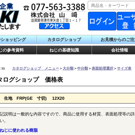
番ショッピング
カタログショップ
お見積からのご注
じの参考資料
ねじの基礎知識
会社情報
ck to
カタログショップ メニュー
＞
大分類
＞
中分類
＞
表面処理選択
＞
サイズ表
タログショップ 価格表
 生地 FRP(GE 寸切) 12X20
記説明は一般的な内容ですので、商品に使用する材質、表面処理等の詳
い。
ねじに使われる樹脂