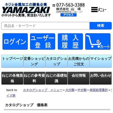
0
トップページ
定番ショッピ
カタログショ
お見積からの
マイショップ
ング
ップ
ご注文
ねじの各種規
ねじの参考資
ねじの基礎知
会社情報
お問い合わせ
格
料
識
back to
カタログショップ メニュー
＞
大分類
＞
中分類
＞
表面処理選択
＞
イズ表
カタログショップ 価格表