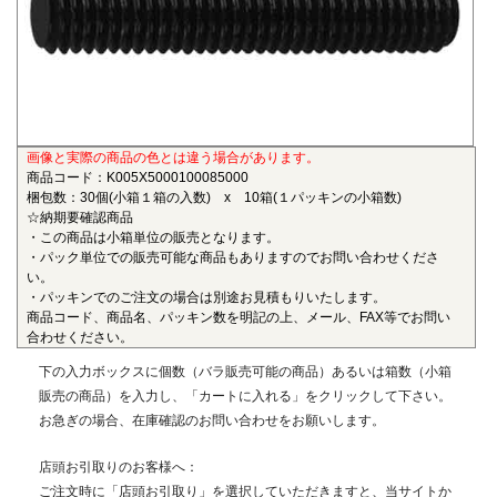
も物性劣化はほとんどありません。また、耐薬品性、機械的
特性、電気的特性、および寸法安定性にも優れ、電気・電子
部品、自動車部品、化学機械部品などに用いられています。
■ガラス繊維強化ポリアミドMXD6(RENY)
〇連続使用温度105℃（UL認定温度）〇燃焼性UL94 HB
画像と実際の商品の色とは違う場合があります。
ポリアミドMXD6をベースポリマーとし、ガラス繊維50%で
商品コード：K005X5000100085000
強化した結晶性のエンジニアリングプラスチックです。エン
梱包数：30個(小箱１箱の入数) x 10箱(１パッキンの小箱数)
プラの中で最も大きい強度・弾性率を有し、耐油性や耐熱性
☆納期要確認商品
にも優れることから、金属の代替材料として自動車等輸送機
・この商品は小箱単位の販売となります。
・パック単位での販売可能な商品もありますのでお問い合わせくださ
部品、一般機械、精密機械部品、電気・電子機器部品、土木
い。
建築用部材などの用いられています。
・パッキンでのご注文の場合は別途お見積もりいたします。
商品コード、商品名、パッキン数を明記の上、メール、FAX等でお問い
■ポリエーテルエーテルケトン(PEEK)
合わせください。
〇連続使用温度180℃（UL認定温度）〇燃焼性UL94 V-0
下の入力ボックスに個数（バラ販売可能の商品）あるいは箱数（小箱
半結晶性の最高級性能を有するスーパーエンジニアリング
販売の商品）を入力し、「カートに入れる」をクリックして下さい。
プラスチックです。エンプラのなかでも最高レベルの耐薬品
お急ぎの場合、在庫確認のお問い合わせをお願いします。
性を有し、PEEKを溶解する唯一の汎用化学品は濃硫酸だけで
す。また、耐熱性、耐摩耗性、耐燃性、耐加水分解性にも優
店頭お引取りのお客様へ：
れ、OA機器分野、自動車分野、ICウェハキャリア、LCD製造
ご注文時に「店頭お引取り」を選択していただきますと、当サイトか