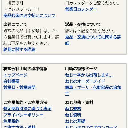
・掛売取引
日カレンダーをご覧ください。
UL94 V-2
・クレジットカード
営業日カレンダー
結晶性のエンジニアリングプラスチックです。強靭な材料
商品代金のお支払いについて
で摩擦係数が小さく、しかも耐摩耗性で、自己潤滑性に優れ
出荷について
返品・交換について
ています。耐油性、耐薬品性もよいので機械材料に最適な材
通常の商品（ネジ類）は、２～
詳細は下記をご覧ください。
料でありますが、吸湿性が高いので設計上配慮しなければな
３営業日で出荷いたします。詳
返品・交換についてに関する詳
らないという問題点もあります。
細は下記をご覧ください。
細
納期に関する詳細
■ポリスライダー
〇連続使用温度65℃（UL認定温度）〇燃焼性UL94 HB
優れたポリアミドの性質を活かし組成中に黒鉛粒子を均一
株式会社山崎の基本情報
山崎の特徴ページ
に分散させ、浮遊状態にある黒鉛粒子をテープの表面に偏平
トップページ
ねじ一本から出荷します。
状の黒鉛層となるよう製造されたものです。面圧によるクリ
会社概要
ねじのオーダーメイド
ープ変形はほとんどなく、耐クリープ性、摩擦・摩耗性に優
営業日・営業時間
歯車・プーリ・伝動部品の追加
れておりスラストワッシャーとして各種構造用機器部品に用
工
いられています。
ご利用規約・ご利用方法
ねじ規格・資料
（以上はサンコーインダストリー様資料抜粋）
特定商取引法に基づく表示
ねじ規格
プライバシーポリシー
ねじ資料
表面処理：生地
利用規約
ねじの基礎
表面処理を施していない、素材そのままの状態です。鉄の
ご注文方法・送料
ねじカタログのダウンロード