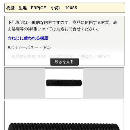
樹脂 生地 FRP(GE 寸切) 10X85
下記説明は一般的な内容ですので、商品に使用する材質、表
面処理等の詳細については別途お問合せください。
☆ねじに使われる樹脂
■ポリカーボネート(PC)
〇連続使用温度115℃（UL認定温度）〇燃焼性UL94 V-2
続きを見る
ポリカーボネートは非晶性のエンジニアリングプラスチッ
クです。抜群の耐衝撃性を有し、機械的特性、電気的特性な
どをバランスよく備え、かつ透明で自己消火性を示すことか
ら、電気・電子分野から自動車、医療分野にいたるまで、幅
広く用いられます。
■ポリフェニレンサルファイド(PPS)
〇連続使用温度200℃（UL認定温度）〇燃焼性UL94 V-0
PPSは結晶性のスーパーエンジニアリングプラスチックで
す。優れた耐熱性を有し、高温度雰囲気中で長時間使用して