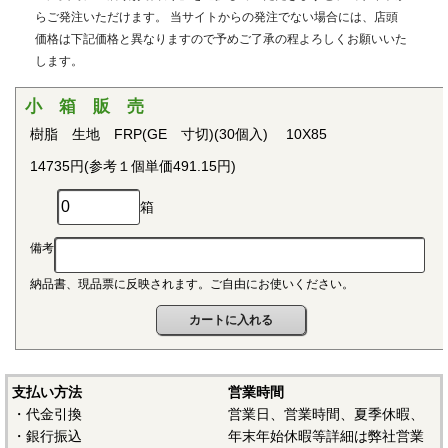
用治具などで用いられています。PEEKはVictrex plcの日本に
らご発注いただけます。 当サイトからの発注でない場合には、店頭
おける登録商標です。
価格は下記価格と異なりますので予めご了承の程よろしくお願いいた
します。
■ポリプロピレン(PP)
〇連続使用温度115℃（UL認定温度）〇燃焼性UL94 V-2
小 箱 販 売
結晶性の代表的な汎用プラスチックです。比重が0.9と汎用
樹脂 生地 FRP(GE 寸切)(30個入) 10X85
プラスチックのなかでも最も軽く、耐薬品性、耐加水分解
14735円(参考１個単価491.15円)
性、電気的特性にも優れ、応用範囲の広いプラスチックとし
て幅広い分野で用いられています。
箱
■ポリアセタール(POM)
備考
〇連続使用温度95℃（UL認定温度）〇燃焼性UL94 HB
納品書、現品票に反映されます。ご自由にお使いください。
結晶性のエンジニアリングプラスチックです。バランスの
取れた機械的性質を有し、かつ優れた耐疲労性で、耐クリー
プ性、摩擦摩耗特性、耐薬品性を備えていることから、金属
の代替品として電機・自動車・各種機械・建材などの分野に
おいて広く用いられています。
支払い方法
営業時間
・代金引換
営業日、営業時間、夏季休暇、
■ポリアミド（ナイロン、PA）
・銀行振込
年末年始休暇等詳細は弊社営業
〇連続使用温度PA6-65℃/PA66-75℃（UL認定温度）〇燃焼性