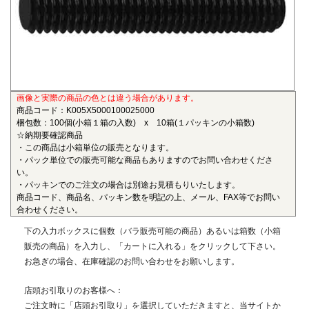
も物性劣化はほとんどありません。また、耐薬品性、機械的
特性、電気的特性、および寸法安定性にも優れ、電気・電子
部品、自動車部品、化学機械部品などに用いられています。
■ガラス繊維強化ポリアミドMXD6(RENY)
〇連続使用温度105℃（UL認定温度）〇燃焼性UL94 HB
画像と実際の商品の色とは違う場合があります。
ポリアミドMXD6をベースポリマーとし、ガラス繊維50%で
商品コード：K005X5000100025000
強化した結晶性のエンジニアリングプラスチックです。エン
梱包数：100個(小箱１箱の入数) x 10箱(１パッキンの小箱数)
プラの中で最も大きい強度・弾性率を有し、耐油性や耐熱性
☆納期要確認商品
にも優れることから、金属の代替材料として自動車等輸送機
・この商品は小箱単位の販売となります。
・パック単位での販売可能な商品もありますのでお問い合わせくださ
部品、一般機械、精密機械部品、電気・電子機器部品、土木
い。
建築用部材などの用いられています。
・パッキンでのご注文の場合は別途お見積もりいたします。
商品コード、商品名、パッキン数を明記の上、メール、FAX等でお問い
■ポリエーテルエーテルケトン(PEEK)
合わせください。
〇連続使用温度180℃（UL認定温度）〇燃焼性UL94 V-0
下の入力ボックスに個数（バラ販売可能の商品）あるいは箱数（小箱
半結晶性の最高級性能を有するスーパーエンジニアリング
販売の商品）を入力し、「カートに入れる」をクリックして下さい。
プラスチックです。エンプラのなかでも最高レベルの耐薬品
お急ぎの場合、在庫確認のお問い合わせをお願いします。
性を有し、PEEKを溶解する唯一の汎用化学品は濃硫酸だけで
す。また、耐熱性、耐摩耗性、耐燃性、耐加水分解性にも優
店頭お引取りのお客様へ：
れ、OA機器分野、自動車分野、ICウェハキャリア、LCD製造
ご注文時に「店頭お引取り」を選択していただきますと、当サイトか