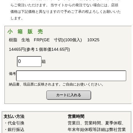
用治具などで用いられています。PEEKはVictrex plcの日本に
らご発注いただけます。 当サイトからの発注でない場合には、店頭
おける登録商標です。
価格は下記価格と異なりますので予めご了承の程よろしくお願いいた
します。
■ポリプロピレン(PP)
〇連続使用温度115℃（UL認定温度）〇燃焼性UL94 V-2
小 箱 販 売
結晶性の代表的な汎用プラスチックです。比重が0.9と汎用
樹脂 生地 FRP(GE 寸切)(100個入) 10X25
プラスチックのなかでも最も軽く、耐薬品性、耐加水分解
14465円(参考１個単価144.65円)
性、電気的特性にも優れ、応用範囲の広いプラスチックとし
て幅広い分野で用いられています。
箱
■ポリアセタール(POM)
備考
〇連続使用温度95℃（UL認定温度）〇燃焼性UL94 HB
納品書、現品票に反映されます。ご自由にお使いください。
結晶性のエンジニアリングプラスチックです。バランスの
取れた機械的性質を有し、かつ優れた耐疲労性で、耐クリー
プ性、摩擦摩耗特性、耐薬品性を備えていることから、金属
の代替品として電機・自動車・各種機械・建材などの分野に
おいて広く用いられています。
支払い方法
営業時間
・代金引換
営業日、営業時間、夏季休暇、
■ポリアミド（ナイロン、PA）
・銀行振込
年末年始休暇等詳細は弊社営業
〇連続使用温度PA6-65℃/PA66-75℃（UL認定温度）〇燃焼性