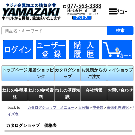
0
トップページ
定番ショッピ
カタログショ
お見積からの
マイショップ
ング
ップ
ご注文
ねじの各種規
ねじの参考資
ねじの基礎知
会社情報
お問い合わせ
格
料
識
back to
カタログショップ メニュー
＞
大分類
＞
中分類
＞
表面処理選択
＞
イズ表
カタログショップ 価格表