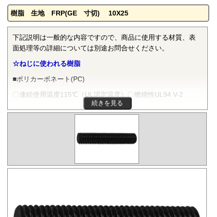
樹脂 生地 FRP(GE 寸切) 10X25
下記説明は一般的な内容ですので、商品に使用する材質、表
面処理等の詳細については別途お問合せください。
☆ねじに使われる樹脂
■ポリカーボネート(PC)
〇連続使用温度115℃（UL認定温度）〇燃焼性UL94 V-2
続きを見る
ポリカーボネートは非晶性のエンジニアリングプラスチッ
クです。抜群の耐衝撃性を有し、機械的特性、電気的特性な
どをバランスよく備え、かつ透明で自己消火性を示すことか
ら、電気・電子分野から自動車、医療分野にいたるまで、幅
広く用いられます。
■ポリフェニレンサルファイド(PPS)
〇連続使用温度200℃（UL認定温度）〇燃焼性UL94 V-0
PPSは結晶性のスーパーエンジニアリングプラスチックで
す。優れた耐熱性を有し、高温度雰囲気中で長時間使用して