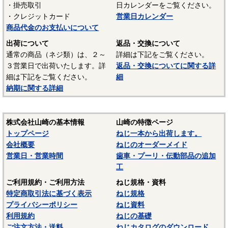
・掛売取引
日カレンダーをご覧ください。
UL94 V-2
・クレジットカード
営業日カレンダー
結晶性のエンジニアリングプラスチックです。強靭な材料
商品代金のお支払いについて
で摩擦係数が小さく、しかも耐摩耗性で、自己潤滑性に優れ
出荷について
返品・交換について
ています。耐油性、耐薬品性もよいので機械材料に最適な材
通常の商品（ネジ類）は、２～
詳細は下記をご覧ください。
料でありますが、吸湿性が高いので設計上配慮しなければな
３営業日で出荷いたします。詳
返品・交換についてに関する詳
らないという問題点もあります。
細は下記をご覧ください。
細
納期に関する詳細
■ポリスライダー
〇連続使用温度65℃（UL認定温度）〇燃焼性UL94 HB
優れたポリアミドの性質を活かし組成中に黒鉛粒子を均一
株式会社山崎の基本情報
山崎の特徴ページ
に分散させ、浮遊状態にある黒鉛粒子をテープの表面に偏平
トップページ
ねじ一本から出荷します。
状の黒鉛層となるよう製造されたものです。面圧によるクリ
会社概要
ねじのオーダーメイド
ープ変形はほとんどなく、耐クリープ性、摩擦・摩耗性に優
営業日・営業時間
歯車・プーリ・伝動部品の追加
れておりスラストワッシャーとして各種構造用機器部品に用
工
いられています。
ご利用規約・ご利用方法
ねじ規格・資料
（以上はサンコーインダストリー様資料抜粋）
特定商取引法に基づく表示
ねじ規格
プライバシーポリシー
ねじ資料
表面処理：生地
利用規約
ねじの基礎
表面処理を施していない、素材そのままの状態です。鉄の
ご注文方法・送料
ねじカタログのダウンロード