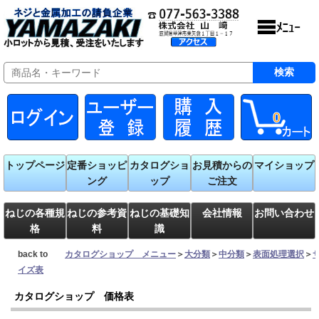
0
トップページ
定番ショッピ
カタログショ
お見積からの
マイショップ
ング
ップ
ご注文
ねじの各種規
ねじの参考資
ねじの基礎知
会社情報
お問い合わせ
格
料
識
back to
カタログショップ メニュー
＞
大分類
＞
中分類
＞
表面処理選択
＞
イズ表
カタログショップ 価格表