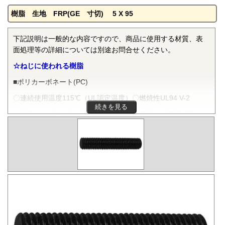
樹脂 生地 FRP(GE 寸切) 5 X 95
下記説明は一般的な内容ですので、商品に使用する材質、表
面処理等の詳細については別途お問合せください。
☆ねじに使われる樹脂
■ポリカーボネート(PC)
〇連続使用温度115℃（UL認定温度）〇燃焼性UL94 V-2
続きを見る
ポリカーボネートは非晶性のエンジニアリングプラスチッ
クです。抜群の耐衝撃性を有し、機械的特性、電気的特性な
どをバランスよく備え、かつ透明で自己消火性を示すことか
ら、電気・電子分野から自動車、医療分野にいたるまで、幅
広く用いられます。
■ポリフェニレンサルファイド(PPS)
〇連続使用温度200℃（UL認定温度）〇燃焼性UL94 V-0
PPSは結晶性のスーパーエンジニアリングプラスチックで
す。優れた耐熱性を有し、高温度雰囲気中で長時間使用して