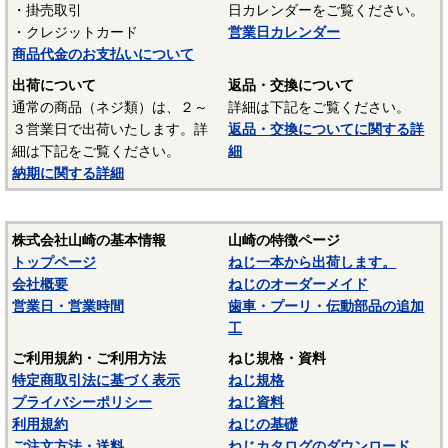
・掛売取引
日カレンダーをご覧ください。
UL94 V-2
・クレジットカード
営業日カレンダー
結晶性のエンジニアリングプラスチックです。強靭な材料
商品代金のお支払いについて
で摩擦係数が小さく、しかも耐摩耗性で、自己潤滑性に優れ
出荷について
返品・交換について
ています。耐油性、耐薬品性もよいので機械材料に最適な材
通常の商品（ネジ類）は、２～
詳細は下記をご覧ください。
料でありますが、吸湿性が高いので設計上配慮しなければな
３営業日で出荷いたします。詳
返品・交換についてに関する詳
らないという問題点もあります。
細は下記をご覧ください。
細
納期に関する詳細
■ポリスライダー
〇連続使用温度65℃（UL認定温度）〇燃焼性UL94 HB
優れたポリアミドの性質を活かし組成中に黒鉛粒子を均一
株式会社山崎の基本情報
山崎の特徴ページ
に分散させ、浮遊状態にある黒鉛粒子をテープの表面に偏平
トップページ
ねじ一本から出荷します。
状の黒鉛層となるよう製造されたものです。面圧によるクリ
会社概要
ねじのオーダーメイド
ープ変形はほとんどなく、耐クリープ性、摩擦・摩耗性に優
営業日・営業時間
歯車・プーリ・伝動部品の追加
れておりスラストワッシャーとして各種構造用機器部品に用
工
いられています。
ご利用規約・ご利用方法
ねじ規格・資料
（以上はサンコーインダストリー様資料抜粋）
特定商取引法に基づく表示
ねじ規格
プライバシーポリシー
ねじ資料
表面処理：生地
利用規約
ねじの基礎
表面処理を施していない、素材そのままの状態です。鉄の
ご注文方法・送料
ねじカタログのダウンロード