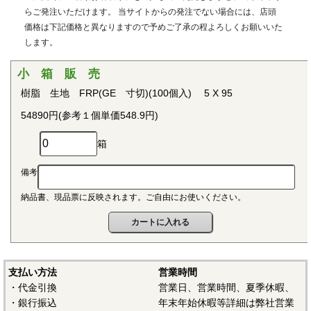
用治具などで用いられています。PEEKはVictrex plcの日本に
らご発注いただけます。 当サイトからの発注でない場合には、店頭
おける登録商標です。
価格は下記価格と異なりますので予めご了承の程よろしくお願いいた
します。
■ポリプロピレン(PP)
〇連続使用温度115℃（UL認定温度）〇燃焼性UL94 V-2
小 箱 販 売
結晶性の代表的な汎用プラスチックです。比重が0.9と汎用
樹脂 生地 FRP(GE 寸切)(100個入) 5 X 95
プラスチックのなかでも最も軽く、耐薬品性、耐加水分解
54890円(参考１個単価548.9円)
性、電気的特性にも優れ、応用範囲の広いプラスチックとし
て幅広い分野で用いられています。
箱
■ポリアセタール(POM)
備考
〇連続使用温度95℃（UL認定温度）〇燃焼性UL94 HB
納品書、現品票に反映されます。ご自由にお使いください。
結晶性のエンジニアリングプラスチックです。バランスの
取れた機械的性質を有し、かつ優れた耐疲労性で、耐クリー
プ性、摩擦摩耗特性、耐薬品性を備えていることから、金属
の代替品として電機・自動車・各種機械・建材などの分野に
おいて広く用いられています。
支払い方法
営業時間
・代金引換
営業日、営業時間、夏季休暇、
■ポリアミド（ナイロン、PA）
・銀行振込
年末年始休暇等詳細は弊社営業
〇連続使用温度PA6-65℃/PA66-75℃（UL認定温度）〇燃焼性