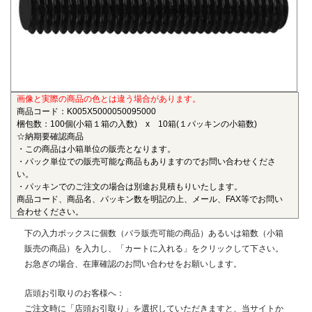
も物性劣化はほとんどありません。また、耐薬品性、機械的
特性、電気的特性、および寸法安定性にも優れ、電気・電子
部品、自動車部品、化学機械部品などに用いられています。
■ガラス繊維強化ポリアミドMXD6(RENY)
〇連続使用温度105℃（UL認定温度）〇燃焼性UL94 HB
画像と実際の商品の色とは違う場合があります。
ポリアミドMXD6をベースポリマーとし、ガラス繊維50%で
商品コード：K005X5000050095000
強化した結晶性のエンジニアリングプラスチックです。エン
梱包数：100個(小箱１箱の入数) x 10箱(１パッキンの小箱数)
プラの中で最も大きい強度・弾性率を有し、耐油性や耐熱性
☆納期要確認商品
にも優れることから、金属の代替材料として自動車等輸送機
・この商品は小箱単位の販売となります。
・パック単位での販売可能な商品もありますのでお問い合わせくださ
部品、一般機械、精密機械部品、電気・電子機器部品、土木
い。
建築用部材などの用いられています。
・パッキンでのご注文の場合は別途お見積もりいたします。
商品コード、商品名、パッキン数を明記の上、メール、FAX等でお問い
■ポリエーテルエーテルケトン(PEEK)
合わせください。
〇連続使用温度180℃（UL認定温度）〇燃焼性UL94 V-0
下の入力ボックスに個数（バラ販売可能の商品）あるいは箱数（小箱
半結晶性の最高級性能を有するスーパーエンジニアリング
販売の商品）を入力し、「カートに入れる」をクリックして下さい。
プラスチックです。エンプラのなかでも最高レベルの耐薬品
お急ぎの場合、在庫確認のお問い合わせをお願いします。
性を有し、PEEKを溶解する唯一の汎用化学品は濃硫酸だけで
す。また、耐熱性、耐摩耗性、耐燃性、耐加水分解性にも優
店頭お引取りのお客様へ：
れ、OA機器分野、自動車分野、ICウェハキャリア、LCD製造
ご注文時に「店頭お引取り」を選択していただきますと、当サイトか