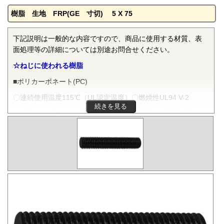
樹脂 生地 FRP(GE 寸切) 5 X 75
下記説明は一般的な内容ですので、商品に使用する材質、表
面処理等の詳細については別途お問合せください。
☆ねじに使われる樹脂
■ポリカーボネート(PC)
〇連続使用温度115℃（UL認定温度）〇燃焼性UL94 V-2
続きを見る
ポリカーボネートは非晶性のエンジニアリングプラスチッ
クです。抜群の耐衝撃性を有し、機械的特性、電気的特性な
どをバランスよく備え、かつ透明で自己消火性を示すことか
ら、電気・電子分野から自動車、医療分野にいたるまで、幅
広く用いられます。
■ポリフェニレンサルファイド(PPS)
〇連続使用温度200℃（UL認定温度）〇燃焼性UL94 V-0
PPSは結晶性のスーパーエンジニアリングプラスチックで
す。優れた耐熱性を有し、高温度雰囲気中で長時間使用して