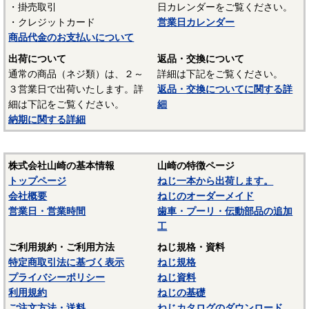
・掛売取引
日カレンダーをご覧ください。
UL94 V-2
・クレジットカード
営業日カレンダー
結晶性のエンジニアリングプラスチックです。強靭な材料
商品代金のお支払いについて
で摩擦係数が小さく、しかも耐摩耗性で、自己潤滑性に優れ
出荷について
返品・交換について
ています。耐油性、耐薬品性もよいので機械材料に最適な材
通常の商品（ネジ類）は、２～
詳細は下記をご覧ください。
料でありますが、吸湿性が高いので設計上配慮しなければな
３営業日で出荷いたします。詳
返品・交換についてに関する詳
らないという問題点もあります。
細は下記をご覧ください。
細
納期に関する詳細
■ポリスライダー
〇連続使用温度65℃（UL認定温度）〇燃焼性UL94 HB
優れたポリアミドの性質を活かし組成中に黒鉛粒子を均一
株式会社山崎の基本情報
山崎の特徴ページ
に分散させ、浮遊状態にある黒鉛粒子をテープの表面に偏平
トップページ
ねじ一本から出荷します。
状の黒鉛層となるよう製造されたものです。面圧によるクリ
会社概要
ねじのオーダーメイド
ープ変形はほとんどなく、耐クリープ性、摩擦・摩耗性に優
営業日・営業時間
歯車・プーリ・伝動部品の追加
れておりスラストワッシャーとして各種構造用機器部品に用
工
いられています。
ご利用規約・ご利用方法
ねじ規格・資料
（以上はサンコーインダストリー様資料抜粋）
特定商取引法に基づく表示
ねじ規格
プライバシーポリシー
ねじ資料
表面処理：生地
利用規約
ねじの基礎
表面処理を施していない、素材そのままの状態です。鉄の
ご注文方法・送料
ねじカタログのダウンロード