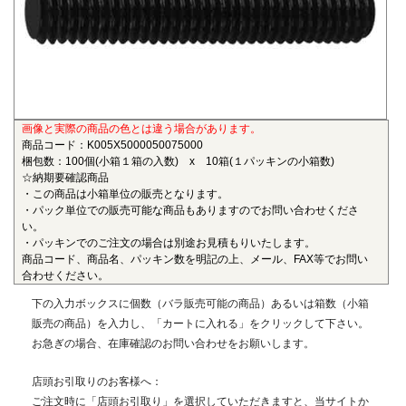
も物性劣化はほとんどありません。また、耐薬品性、機械的
特性、電気的特性、および寸法安定性にも優れ、電気・電子
部品、自動車部品、化学機械部品などに用いられています。
■ガラス繊維強化ポリアミドMXD6(RENY)
〇連続使用温度105℃（UL認定温度）〇燃焼性UL94 HB
画像と実際の商品の色とは違う場合があります。
ポリアミドMXD6をベースポリマーとし、ガラス繊維50%で
商品コード：K005X5000050075000
強化した結晶性のエンジニアリングプラスチックです。エン
梱包数：100個(小箱１箱の入数) x 10箱(１パッキンの小箱数)
プラの中で最も大きい強度・弾性率を有し、耐油性や耐熱性
☆納期要確認商品
にも優れることから、金属の代替材料として自動車等輸送機
・この商品は小箱単位の販売となります。
・パック単位での販売可能な商品もありますのでお問い合わせくださ
部品、一般機械、精密機械部品、電気・電子機器部品、土木
い。
建築用部材などの用いられています。
・パッキンでのご注文の場合は別途お見積もりいたします。
商品コード、商品名、パッキン数を明記の上、メール、FAX等でお問い
■ポリエーテルエーテルケトン(PEEK)
合わせください。
〇連続使用温度180℃（UL認定温度）〇燃焼性UL94 V-0
下の入力ボックスに個数（バラ販売可能の商品）あるいは箱数（小箱
半結晶性の最高級性能を有するスーパーエンジニアリング
販売の商品）を入力し、「カートに入れる」をクリックして下さい。
プラスチックです。エンプラのなかでも最高レベルの耐薬品
お急ぎの場合、在庫確認のお問い合わせをお願いします。
性を有し、PEEKを溶解する唯一の汎用化学品は濃硫酸だけで
す。また、耐熱性、耐摩耗性、耐燃性、耐加水分解性にも優
店頭お引取りのお客様へ：
れ、OA機器分野、自動車分野、ICウェハキャリア、LCD製造
ご注文時に「店頭お引取り」を選択していただきますと、当サイトか