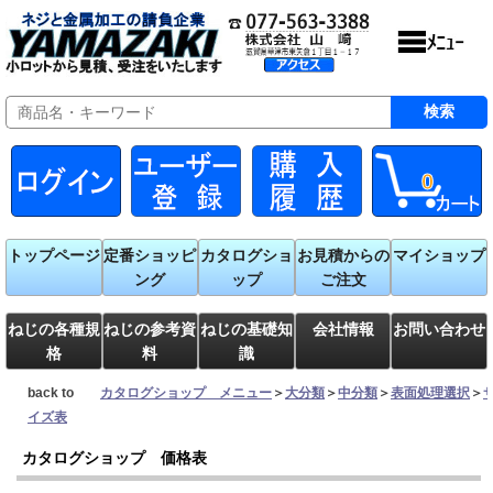
0
トップページ
定番ショッピ
カタログショ
お見積からの
マイショップ
ング
ップ
ご注文
ねじの各種規
ねじの参考資
ねじの基礎知
会社情報
お問い合わせ
格
料
識
back to
カタログショップ メニュー
＞
大分類
＞
中分類
＞
表面処理選択
＞
イズ表
カタログショップ 価格表