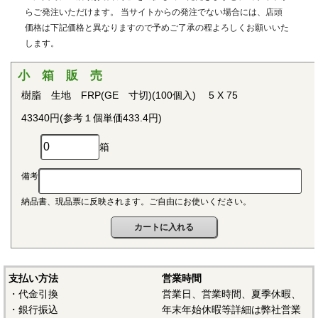
用治具などで用いられています。PEEKはVictrex plcの日本に
らご発注いただけます。 当サイトからの発注でない場合には、店頭
おける登録商標です。
価格は下記価格と異なりますので予めご了承の程よろしくお願いいた
します。
■ポリプロピレン(PP)
〇連続使用温度115℃（UL認定温度）〇燃焼性UL94 V-2
小 箱 販 売
結晶性の代表的な汎用プラスチックです。比重が0.9と汎用
樹脂 生地 FRP(GE 寸切)(100個入) 5 X 75
プラスチックのなかでも最も軽く、耐薬品性、耐加水分解
43340円(参考１個単価433.4円)
性、電気的特性にも優れ、応用範囲の広いプラスチックとし
て幅広い分野で用いられています。
箱
■ポリアセタール(POM)
備考
〇連続使用温度95℃（UL認定温度）〇燃焼性UL94 HB
納品書、現品票に反映されます。ご自由にお使いください。
結晶性のエンジニアリングプラスチックです。バランスの
取れた機械的性質を有し、かつ優れた耐疲労性で、耐クリー
プ性、摩擦摩耗特性、耐薬品性を備えていることから、金属
の代替品として電機・自動車・各種機械・建材などの分野に
おいて広く用いられています。
支払い方法
営業時間
・代金引換
営業日、営業時間、夏季休暇、
■ポリアミド（ナイロン、PA）
・銀行振込
年末年始休暇等詳細は弊社営業
〇連続使用温度PA6-65℃/PA66-75℃（UL認定温度）〇燃焼性