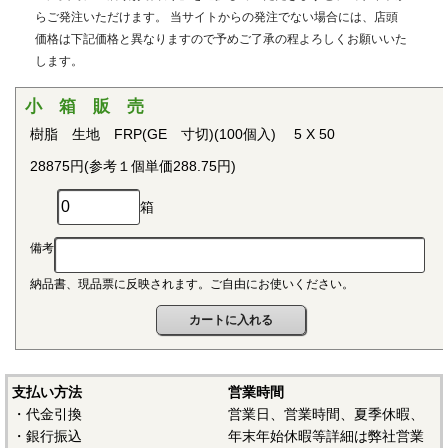
用治具などで用いられています。PEEKはVictrex plcの日本に
らご発注いただけます。 当サイトからの発注でない場合には、店頭
おける登録商標です。
価格は下記価格と異なりますので予めご了承の程よろしくお願いいた
します。
■ポリプロピレン(PP)
〇連続使用温度115℃（UL認定温度）〇燃焼性UL94 V-2
小 箱 販 売
結晶性の代表的な汎用プラスチックです。比重が0.9と汎用
樹脂 生地 FRP(GE 寸切)(100個入) 5 X 50
プラスチックのなかでも最も軽く、耐薬品性、耐加水分解
28875円(参考１個単価288.75円)
性、電気的特性にも優れ、応用範囲の広いプラスチックとし
て幅広い分野で用いられています。
箱
■ポリアセタール(POM)
備考
〇連続使用温度95℃（UL認定温度）〇燃焼性UL94 HB
納品書、現品票に反映されます。ご自由にお使いください。
結晶性のエンジニアリングプラスチックです。バランスの
取れた機械的性質を有し、かつ優れた耐疲労性で、耐クリー
プ性、摩擦摩耗特性、耐薬品性を備えていることから、金属
の代替品として電機・自動車・各種機械・建材などの分野に
おいて広く用いられています。
支払い方法
営業時間
・代金引換
営業日、営業時間、夏季休暇、
■ポリアミド（ナイロン、PA）
・銀行振込
年末年始休暇等詳細は弊社営業
〇連続使用温度PA6-65℃/PA66-75℃（UL認定温度）〇燃焼性