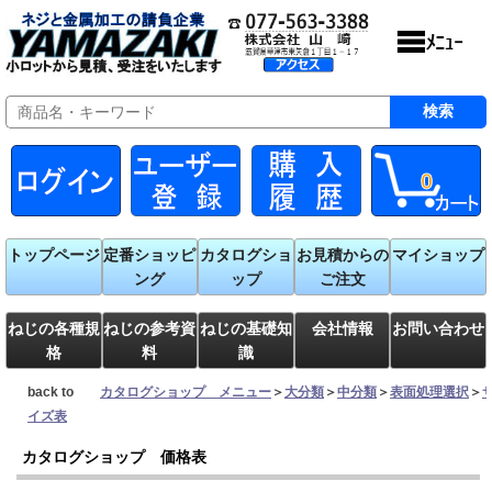
0
トップページ
定番ショッピ
カタログショ
お見積からの
マイショップ
ング
ップ
ご注文
ねじの各種規
ねじの参考資
ねじの基礎知
会社情報
お問い合わせ
格
料
識
back to
カタログショップ メニュー
＞
大分類
＞
中分類
＞
表面処理選択
＞
イズ表
カタログショップ 価格表