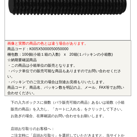
も物性劣化はほとんどありません。また、耐薬品性、機械的
特性、電気的特性、および寸法安定性にも優れ、電気・電子
部品、自動車部品、化学機械部品などに用いられています。
■ガラス繊維強化ポリアミドMXD6(RENY)
〇連続使用温度105℃（UL認定温度）〇燃焼性UL94 HB
画像と実際の商品の色とは違う場合があります。
ポリアミドMXD6をベースポリマーとし、ガラス繊維50%で
商品コード：K005X5000050050000
強化した結晶性のエンジニアリングプラスチックです。エン
梱包数：100個(小箱１箱の入数) x 20箱(１パッキンの小箱数)
プラの中で最も大きい強度・弾性率を有し、耐油性や耐熱性
☆納期要確認商品
にも優れることから、金属の代替材料として自動車等輸送機
・この商品は小箱単位の販売となります。
・パック単位での販売可能な商品もありますのでお問い合わせくださ
部品、一般機械、精密機械部品、電気・電子機器部品、土木
い。
建築用部材などの用いられています。
・パッキンでのご注文の場合は別途お見積もりいたします。
商品コード、商品名、パッキン数を明記の上、メール、FAX等でお問い
■ポリエーテルエーテルケトン(PEEK)
合わせください。
〇連続使用温度180℃（UL認定温度）〇燃焼性UL94 V-0
下の入力ボックスに個数（バラ販売可能の商品）あるいは箱数（小箱
半結晶性の最高級性能を有するスーパーエンジニアリング
販売の商品）を入力し、「カートに入れる」をクリックして下さい。
プラスチックです。エンプラのなかでも最高レベルの耐薬品
お急ぎの場合、在庫確認のお問い合わせをお願いします。
性を有し、PEEKを溶解する唯一の汎用化学品は濃硫酸だけで
す。また、耐熱性、耐摩耗性、耐燃性、耐加水分解性にも優
店頭お引取りのお客様へ：
れ、OA機器分野、自動車分野、ICウェハキャリア、LCD製造
ご注文時に「店頭お引取り」を選択していただきますと、当サイトか