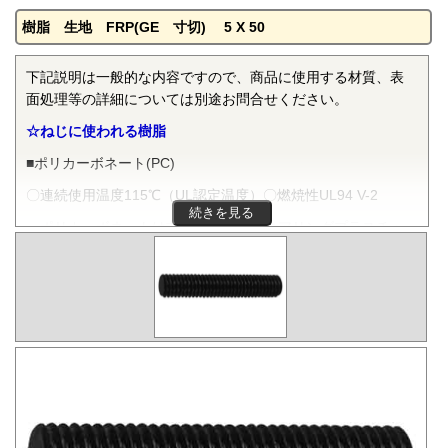
樹脂 生地 FRP(GE 寸切) 5 X 50
下記説明は一般的な内容ですので、商品に使用する材質、表
面処理等の詳細については別途お問合せください。
☆ねじに使われる樹脂
■ポリカーボネート(PC)
〇連続使用温度115℃（UL認定温度）〇燃焼性UL94 V-2
続きを見る
ポリカーボネートは非晶性のエンジニアリングプラスチッ
クです。抜群の耐衝撃性を有し、機械的特性、電気的特性な
どをバランスよく備え、かつ透明で自己消火性を示すことか
ら、電気・電子分野から自動車、医療分野にいたるまで、幅
広く用いられます。
■ポリフェニレンサルファイド(PPS)
〇連続使用温度200℃（UL認定温度）〇燃焼性UL94 V-0
PPSは結晶性のスーパーエンジニアリングプラスチックで
す。優れた耐熱性を有し、高温度雰囲気中で長時間使用して