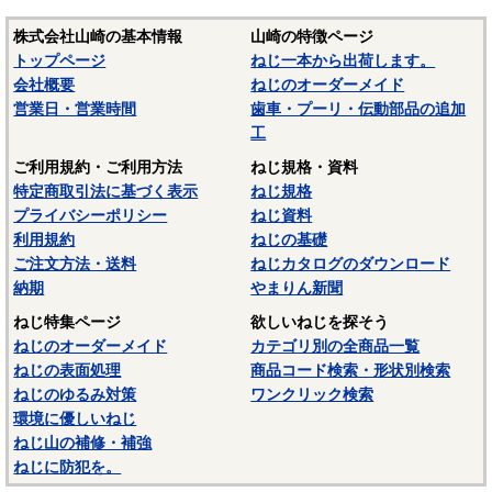
株式会社山崎の基本情報
山崎の特徴ページ
トップページ
ねじ一本から出荷します。
会社概要
ねじのオーダーメイド
営業日・営業時間
歯車・プーリ・伝動部品の追加
工
ご利用規約・ご利用方法
ねじ規格・資料
特定商取引法に基づく表示
ねじ規格
プライバシーポリシー
ねじ資料
利用規約
ねじの基礎
ご注文方法・送料
ねじカタログのダウンロード
納期
やまりん新聞
ねじ特集ページ
欲しいねじを探そう
ねじのオーダーメイド
カテゴリ別の全商品一覧
ねじの表面処理
商品コード検索・形状別検索
ねじのゆるみ対策
ワンクリック検索
環境に優しいねじ
ねじ山の補修・補強
ねじに防犯を。