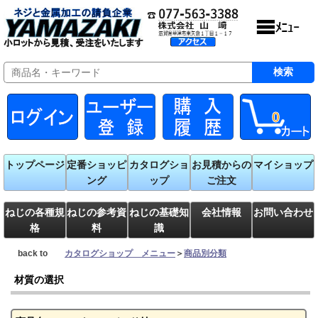
0
トップページ
定番ショッピ
カタログショ
お見積からの
マイショップ
ング
ップ
ご注文
ねじの各種規
ねじの参考資
ねじの基礎知
会社情報
お問い合わせ
格
料
識
back to
カタログショップ メニュー
＞
商品別分類
材質の選択